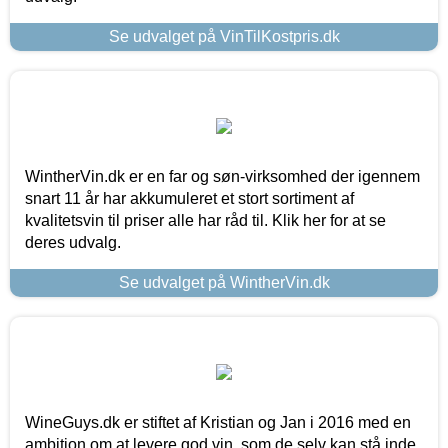
Se udvalget på VinTilKostpris.dk
WintherVin.dk er en far og søn-virksomhed der igennem
snart 11 år har akkumuleret et stort sortiment af
kvalitetsvin til priser alle har råd til. Klik her for at se
deres udvalg.
Se udvalget på WintherVin.dk
WineGuys.dk er stiftet af Kristian og Jan i 2016 med en
ambition om at levere god vin, som de selv kan stå inde