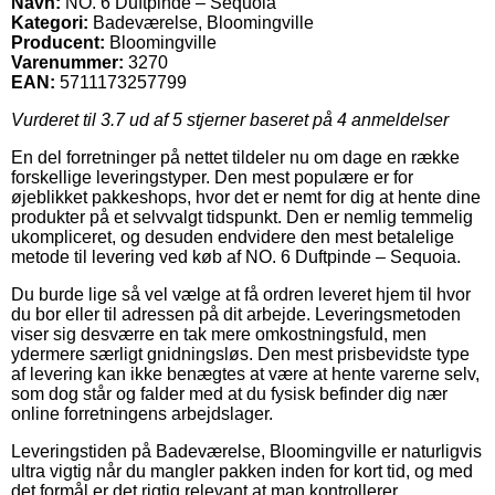
Navn:
NO. 6 Duftpinde – Sequoia
Kategori:
Badeværelse, Bloomingville
Producent:
Bloomingville
Varenummer:
3270
EAN:
5711173257799
Vurderet til
3.7
ud af 5 stjerner baseret på
4
anmeldelser
En del forretninger på nettet tildeler nu om dage en række
forskellige leveringstyper. Den mest populære er for
øjeblikket pakkeshops, hvor det er nemt for dig at hente dine
produkter på et selvvalgt tidspunkt. Den er nemlig temmelig
ukompliceret, og desuden endvidere den mest betalelige
metode til levering ved køb af NO. 6 Duftpinde – Sequoia.
Du burde lige så vel vælge at få ordren leveret hjem til hvor
du bor eller til adressen på dit arbejde. Leveringsmetoden
viser sig desværre en tak mere omkostningsfuld, men
ydermere særligt gnidningsløs. Den mest prisbevidste type
af levering kan ikke benægtes at være at hente varerne selv,
som dog står og falder med at du fysisk befinder dig nær
online forretningens arbejdslager.
Leveringstiden på Badeværelse, Bloomingville er naturligvis
ultra vigtig når du mangler pakken inden for kort tid, og med
det formål er det rigtig relevant at man kontrollerer