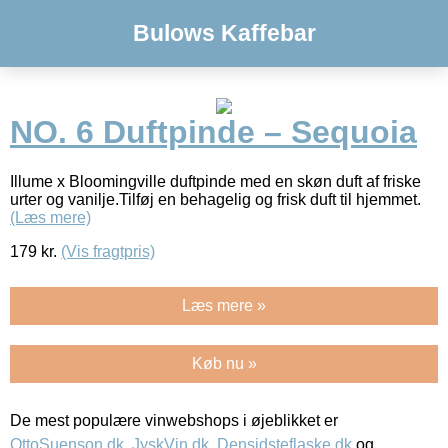
Bulows Kaffebar
NO. 6 Duftpinde – Sequoia
Illume x Bloomingville duftpinde med en skøn duft af friske
urter og vanilje.Tilføj en behagelig og frisk duft til hjemmet.
(Læs mere)
179
kr.
(Vis fragtpris)
Læs mere »
Køb nu »
De mest populære vinwebshops i øjeblikket er
OttoSuenson.dk
,
JyskVin.dk
,
Densidsteflaske.dk
og