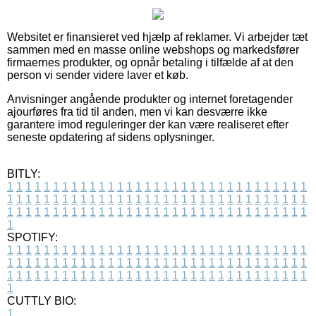
Websitet er finansieret ved hjælp af reklamer. Vi arbejder tæt
sammen med en masse online webshops og markedsfører
firmaernes produkter, og opnår betaling i tilfælde af at den
person vi sender videre laver et køb.
Anvisninger angående produkter og internet foretagender
ajourføres fra tid til anden, men vi kan desværre ikke
garantere imod reguleringer der kan være realiseret efter
seneste opdatering af sidens oplysninger.
BITLY:
1
1
1
1
1
1
1
1
1
1
1
1
1
1
1
1
1
1
1
1
1
1
1
1
1
1
1
1
1
1
1
1
1
1
1
1
1
1
1
1
1
1
1
1
1
1
1
1
1
1
1
1
1
1
1
1
1
1
1
1
1
1
1
1
1
1
1
1
1
1
1
1
1
1
1
1
1
1
1
1
1
1
1
1
1
1
1
1
1
1
1
1
1
1
1
1
1
1
1
1
SPOTIFY:
1
1
1
1
1
1
1
1
1
1
1
1
1
1
1
1
1
1
1
1
1
1
1
1
1
1
1
1
1
1
1
1
1
1
1
1
1
1
1
1
1
1
1
1
1
1
1
1
1
1
1
1
1
1
1
1
1
1
1
1
1
1
1
1
1
1
1
1
1
1
1
1
1
1
1
1
1
1
1
1
1
1
1
1
1
1
1
1
1
1
1
1
1
1
1
1
1
1
1
1
CUTTLY BIO:
1