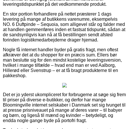
leveringstidspunktet på det vedkommende produkt.
En stor portion forhandlere på nettet præsterer 1 dags
levering på mange af butikkens varenumre, eksempelvis
NO. 6 Duftpinde – Sequoia, som alligevel står og falder med
at handlen gemmenføres inden et fastsat tidspunkt, sådan at
de sandsynligvis kan nå at få bestillingen sendt afsted
forinden logistikmedarbejderne drager hjemad.
Nogle få internet handler byder på gratis fragt, men oftest
afkræver det at du shopper for en præcis sum. Ellers bør
man beslutte sig for den mindst kostelige leveringsversion,
hvilket i mange tilfælde – hvad end man er ved Aalborg,
Hillerød eller Svenstrup – er at få bragt produkterne til en
pakkeshop.
Det er jo yderst ukompliceret for forbrugerne at søge sig frem
til priser på diverse e-butikker, og derfor har mange
Bloomingville internet selskaber i Danmark set sig tvunget til
at presse prisniveauet på mange af deres varer – til babyer
og børn, og ligeså til mænd og kvinder – betydeligt, og
endda nogle gange byde på portofri fragt.