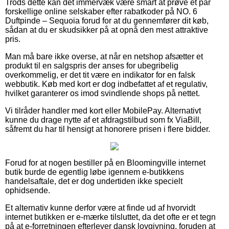
Trods dette kan det immervæk være smart at prøve et par
forskellige online selskaber efter rabatkoder på NO. 6
Duftpinde – Sequoia forud for at du gennemfører dit køb,
sådan at du er skudsikker på at opnå den mest attraktive
pris.
Man må bare ikke overse, at når en netshop afsætter et
produkt til en salgspris der anses for ubegribelig
overkommelig, er det tit være en indikator for en falsk
webbutik. Køb med kort er dog indbefattet af et regulativ,
hvilket garanterer os imod svindlende shops på nettet.
Vi tilråder handler med kort eller MobilePay. Alternativt
kunne du drage nytte af et afdragstilbud som fx ViaBill,
såfremt du har til hensigt at honorere prisen i flere bidder.
Forud for at nogen bestiller på en Bloomingville internet
butik burde de egentlig løbe igennem e-butikkens
handelsaftale, det er dog undertiden ikke specielt
ophidsende.
Et alternativ kunne derfor være at finde ud af hvorvidt
internet butikken er e-mærke tilsluttet, da det ofte er et tegn
på at e-forretningen efterlever dansk lovgivning, foruden at