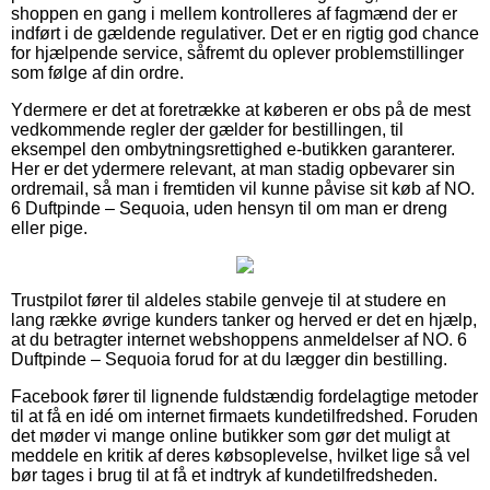
shoppen en gang i mellem kontrolleres af fagmænd der er
indført i de gældende regulativer. Det er en rigtig god chance
for hjælpende service, såfremt du oplever problemstillinger
som følge af din ordre.
Ydermere er det at foretrække at køberen er obs på de mest
vedkommende regler der gælder for bestillingen, til
eksempel den ombytningsrettighed e-butikken garanterer.
Her er det ydermere relevant, at man stadig opbevarer sin
ordremail, så man i fremtiden vil kunne påvise sit køb af NO.
6 Duftpinde – Sequoia, uden hensyn til om man er dreng
eller pige.
Trustpilot fører til aldeles stabile genveje til at studere en
lang række øvrige kunders tanker og herved er det en hjælp,
at du betragter internet webshoppens anmeldelser af NO. 6
Duftpinde – Sequoia forud for at du lægger din bestilling.
Facebook fører til lignende fuldstændig fordelagtige metoder
til at få en idé om internet firmaets kundetilfredshed. Foruden
det møder vi mange online butikker som gør det muligt at
meddele en kritik af deres købsoplevelse, hvilket lige så vel
bør tages i brug til at få et indtryk af kundetilfredsheden.