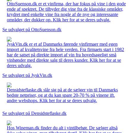
OttoSuenson.dk er et vinfirma, der har fokus på vine i den gode
ende af spektret. De tilbyder dig vine fra de klassiske områder,
krydret med enkelte vine fra nogle af de nye og interessante
områder, der dukker op. Klik her for at se deres udvalg.
Se udvalget på OttoSuenson.dk
JyskVin.dk er et af Danmarks førende vinfirmaer med egen
import af kvalitetsvine fra hele verden. Fra firmaets start i 1982
har de satset på direkte import af vin fra hovedsageligt små
vinbønder med direkte salg til deres kunder. Klik her for at se
deres udvalg.
Se udvalget på JyskVin.dk
Densidsteflaske.dk slår sig på at de sælger vin til Danmarks
bedste netpriser, og at du kan spare 20-70 % på vinene ift.
andre webshops. Klik her for at se deres udvalg.
Se udvalget på Densidsteflaske.dk
Hos Wineman.dk finder du alt i vintilbehør. De sælger altså