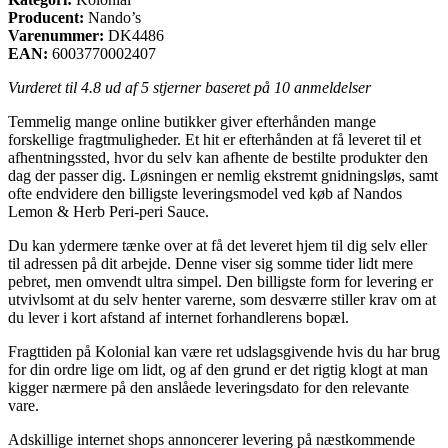
Producent:
Nando’s
Varenummer:
DK4486
EAN:
6003770002407
Vurderet til
4.8
ud af 5 stjerner baseret på
10
anmeldelser
Temmelig mange online butikker giver efterhånden mange
forskellige fragtmuligheder. Et hit er efterhånden at få leveret til et
afhentningssted, hvor du selv kan afhente de bestilte produkter den
dag der passer dig. Løsningen er nemlig ekstremt gnidningsløs, samt
ofte endvidere den billigste leveringsmodel ved køb af Nandos
Lemon & Herb Peri-peri Sauce.
Du kan ydermere tænke over at få det leveret hjem til dig selv eller
til adressen på dit arbejde. Denne viser sig somme tider lidt mere
pebret, men omvendt ultra simpel. Den billigste form for levering er
utvivlsomt at du selv henter varerne, som desværre stiller krav om at
du lever i kort afstand af internet forhandlerens bopæl.
Fragttiden på Kolonial kan være ret udslagsgivende hvis du har brug
for din ordre lige om lidt, og af den grund er det rigtig klogt at man
kigger nærmere på den anslåede leveringsdato for den relevante
vare.
Adskillige internet shops annoncerer levering på næstkommende