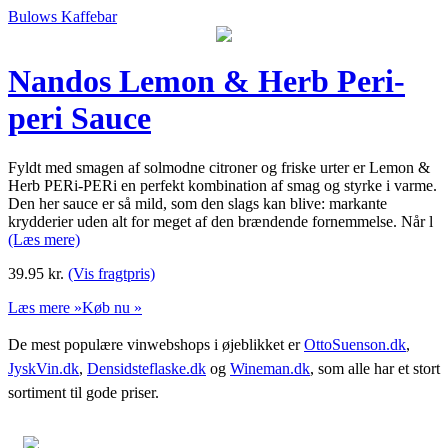
Bulows Kaffebar
Nandos Lemon & Herb Peri-
peri Sauce
Fyldt med smagen af solmodne citroner og friske urter er Lemon &
Herb PERi-PERi en perfekt kombination af smag og styrke i varme.
Den her sauce er så mild, som den slags kan blive: markante
krydderier uden alt for meget af den brændende fornemmelse. Når l
(Læs mere)
39.95
kr.
(Vis fragtpris)
Læs mere »
Køb nu »
De mest populære vinwebshops i øjeblikket er
OttoSuenson.dk
,
JyskVin.dk
,
Densidsteflaske.dk
og
Wineman.dk
, som alle har et stort
sortiment til gode priser.