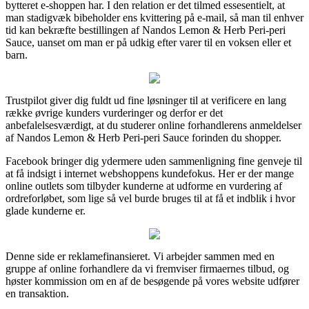
bytteret e-shoppen har. I den relation er det tilmed essesentielt, at
man stadigvæk bibeholder ens kvittering på e-mail, så man til enhver
tid kan bekræfte bestillingen af Nandos Lemon & Herb Peri-peri
Sauce, uanset om man er på udkig efter varer til en voksen eller et
barn.
Trustpilot giver dig fuldt ud fine løsninger til at verificere en lang
række øvrige kunders vurderinger og derfor er det
anbefalelsesværdigt, at du studerer online forhandlerens anmeldelser
af Nandos Lemon & Herb Peri-peri Sauce forinden du shopper.
Facebook bringer dig ydermere uden sammenligning fine genveje til
at få indsigt i internet webshoppens kundefokus. Her er der mange
online outlets som tilbyder kunderne at udforme en vurdering af
ordreforløbet, som lige så vel burde bruges til at få et indblik i hvor
glade kunderne er.
Denne side er reklamefinansieret. Vi arbejder sammen med en
gruppe af online forhandlere da vi fremviser firmaernes tilbud, og
høster kommission om en af de besøgende på vores website udfører
en transaktion.