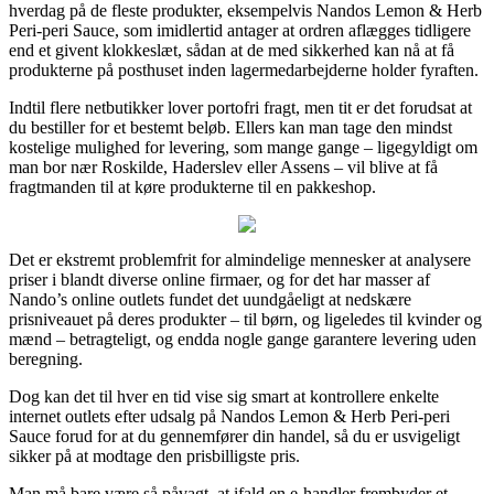
hverdag på de fleste produkter, eksempelvis Nandos Lemon & Herb
Peri-peri Sauce, som imidlertid antager at ordren aflægges tidligere
end et givent klokkeslæt, sådan at de med sikkerhed kan nå at få
produkterne på posthuset inden lagermedarbejderne holder fyraften.
Indtil flere netbutikker lover portofri fragt, men tit er det forudsat at
du bestiller for et bestemt beløb. Ellers kan man tage den mindst
kostelige mulighed for levering, som mange gange – ligegyldigt om
man bor nær Roskilde, Haderslev eller Assens – vil blive at få
fragtmanden til at køre produkterne til en pakkeshop.
Det er ekstremt problemfrit for almindelige mennesker at analysere
priser i blandt diverse online firmaer, og for det har masser af
Nando’s online outlets fundet det uundgåeligt at nedskære
prisniveauet på deres produkter – til børn, og ligeledes til kvinder og
mænd – betragteligt, og endda nogle gange garantere levering uden
beregning.
Dog kan det til hver en tid vise sig smart at kontrollere enkelte
internet outlets efter udsalg på Nandos Lemon & Herb Peri-peri
Sauce forud for at du gennemfører din handel, så du er usvigeligt
sikker på at modtage den prisbilligste pris.
Man må bare være så påvagt, at ifald en e-handler frembyder et