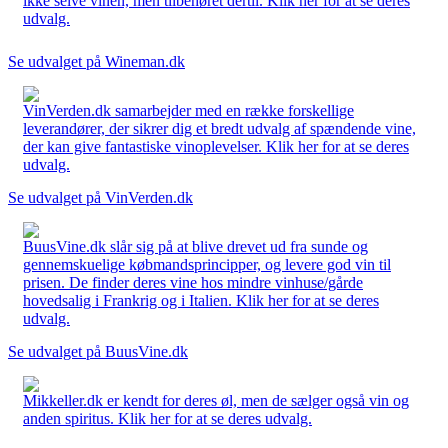
ikke selve vinen, men tilbehøret dertil. Klik her for at se deres
udvalg.
Se udvalget på Wineman.dk
VinVerden.dk samarbejder med en række forskellige
leverandører, der sikrer dig et bredt udvalg af spændende vine,
der kan give fantastiske vinoplevelser. Klik her for at se deres
udvalg.
Se udvalget på VinVerden.dk
BuusVine.dk slår sig på at blive drevet ud fra sunde og
gennemskuelige købmandsprincipper, og levere god vin til
prisen. De finder deres vine hos mindre vinhuse/gårde
hovedsalig i Frankrig og i Italien. Klik her for at se deres
udvalg.
Se udvalget på BuusVine.dk
Mikkeller.dk er kendt for deres øl, men de sælger også vin og
anden spiritus. Klik her for at se deres udvalg.