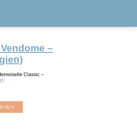
 Vendome –
lgien)
demoiselle Classic –
e)
b nu »