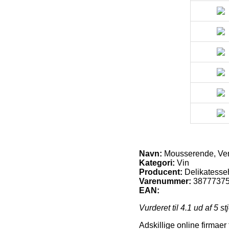
Navn:
Mousserende, Vend
Kategori:
Vin
Producent:
Delikatesse
Varenummer:
3877737
EAN:
Vurderet til
4.1
ud af 5 st
Adskillige online firmae