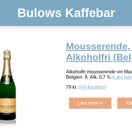
Bulows Kaffebar
Mousserende,
Alkoholfri (Be
Alkoholfri mousserende vin Ma
Belgien. Â Alk. 0,7 %
(Læs mer
79
kr.
(Vis fragtpris)
Læs mere »
Kø