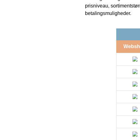
prisniveau, sortimentstø
betalingsmuligheder.
Websh