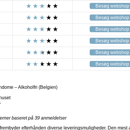
Besøg webshop
Besøg webshop
Besøg webshop
Besøg webshop
Besøg webshop
Besøg webshop
ome – Alkoholfri (Belgien)
huset
5
jerner baseret på
39
anmeldelser
r frembyder efterhånden diverse leveringsmuligheder. Den mest a