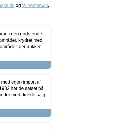
aske.dk
og
Wineman.dk
,
 vine i den gode ende
e områder, krydret med
 områder, der dukker
r med egen import af
i 1982 har de satset på
ønder med direkte salg