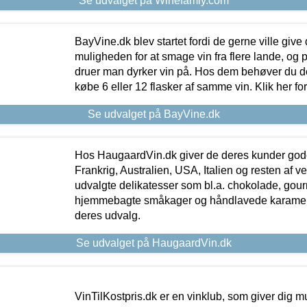
Se udvalget på Winefamly.com
BayVine.dk blev startet fordi de gerne ville give
muligheden for at smage vin fra flere lande, og p
druer man dyrker vin på. Hos dem behøver du der
købe 6 eller 12 flasker af samme vin. Klik her fo
Se udvalget på BayVine.dk
Hos HaugaardVin.dk giver de deres kunder gode
Frankrig, Australien, USA, Italien og resten af v
udvalgte delikatesser som bl.a. chokolade, gourm
hjemmebagte småkager og håndlavede karameller
deres udvalg.
Se udvalget på HaugaardVin.dk
VinTilKostpris.dk er en vinklub, som giver dig m