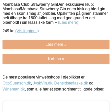
Mombasa Club Strawberry GinDen eksklusive klub:
Mombasa!Mombasa Strawberry Gin er en frisk og blød gin
med en skøn smag af jordbær. Opskriften på ginen stammer
helt tilbage fra 1800-tallet – og med god grund er det
bibeholdt i sin klassiske form.F
(Læs mere)
249
kr.
(Vis fragtpris)
Læs mere »
Køb nu »
De mest populære vinwebshops i øjeblikket er
OttoSuenson.dk
,
JyskVin.dk
,
Densidsteflaske.dk
og
Wineman.dk
, som alle har et stort sortiment til gode priser.