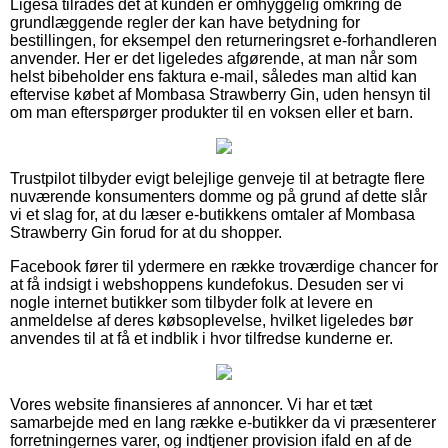
Ligeså tilrådes det at kunden er omhyggelig omkring de
grundlæggende regler der kan have betydning for
bestillingen, for eksempel den returneringsret e-forhandleren
anvender. Her er det ligeledes afgørende, at man når som
helst bibeholder ens faktura e-mail, således man altid kan
eftervise købet af Mombasa Strawberry Gin, uden hensyn til
om man efterspørger produkter til en voksen eller et barn.
Trustpilot tilbyder evigt belejlige genveje til at betragte flere
nuværende konsumenters domme og på grund af dette slår
vi et slag for, at du læser e-butikkens omtaler af Mombasa
Strawberry Gin forud for at du shopper.
Facebook fører til ydermere en række troværdige chancer for
at få indsigt i webshoppens kundefokus. Desuden ser vi
nogle internet butikker som tilbyder folk at levere en
anmeldelse af deres købsoplevelse, hvilket ligeledes bør
anvendes til at få et indblik i hvor tilfredse kunderne er.
Vores website finansieres af annoncer. Vi har et tæt
samarbejde med en lang række e-butikker da vi præsenterer
forretningernes varer, og indtjener provision ifald en af de