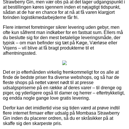
Strawberry Gin, men vær obs på at det tager udgangspunkt i
at bestillingen køres igennem inden et nøjagtigt tidspunkt,
sådan at de har en chance for at nå at få varen klargjort
forinden logistikmedarbejderne får fri.
Flere internet forretninger sikrer levering uden gebyr, men
ofte kun såfremt man indkøber for en fastsat sum. Ellers må
du beslutte sig for den mest betalelige leveringsmåde, der
typisk – om man befinder sig tæt på Køge, Værløse eller
Vojens – vil blive at få bragt produkterne til et
afhentningssted.
Det er jo efterhånden virkelig fremkommeligt for os alle at
finde de bedste priser fra diverse webshops, og så har de
fleste shops på nettet været nødt til at presse
udsalgspriserne på en række af deres varer – til drenge og
piger, og yderligere også til damer og herrer – eftertrykkeligt,
og endda nogle gange love gratis levering.
Derfor kan det imidlertid vise sig tiden værd at prøve indtil
flere internet firmaer efter udsalg på Mombasa Strawberry
Gin inden du placerer ordren, så du er skråsikker på at
skaffe sig den skarpeste pris.