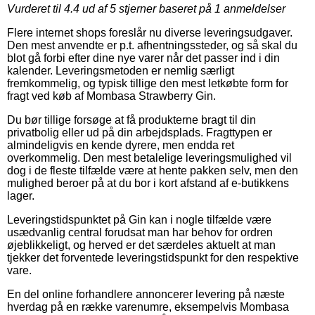
Vurderet til
4.4
ud af 5 stjerner baseret på
1
anmeldelser
Flere internet shops foreslår nu diverse leveringsudgaver.
Den mest anvendte er p.t. afhentningssteder, og så skal du
blot gå forbi efter dine nye varer når det passer ind i din
kalender. Leveringsmetoden er nemlig særligt
fremkommelig, og typisk tillige den mest letkøbte form for
fragt ved køb af Mombasa Strawberry Gin.
Du bør tillige forsøge at få produkterne bragt til din
privatbolig eller ud på din arbejdsplads. Fragttypen er
almindeligvis en kende dyrere, men endda ret
overkommelig. Den mest betalelige leveringsmulighed vil
dog i de fleste tilfælde være at hente pakken selv, men den
mulighed beroer på at du bor i kort afstand af e-butikkens
lager.
Leveringstidspunktet på Gin kan i nogle tilfælde være
usædvanlig central forudsat man har behov for ordren
øjeblikkeligt, og herved er det særdeles aktuelt at man
tjekker det forventede leveringstidspunkt for den respektive
vare.
En del online forhandlere annoncerer levering på næste
hverdag på en række varenumre, eksempelvis Mombasa