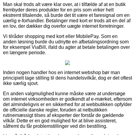
Man skal trods alt være klar over, at i tilfælde af at en butik
frembyder deres produkter for en pris som virker helt
ekstremt tiltalende, så burde det tit være et faresignal om en
uærlig e-forhandler. Betalinger med kort er trods alt en del af
en lov, der dækker dig overfor uægte internet forretninger.
Vi tilråder shopping med kort eller MobilePay. Som en
anden løsning burde du udnytte en afbetalingsordning som
for eksempel ViaBill, ifald du agter at betale betalingen over
en længere periode.
Inden nogen handler hos en internet webshop bør man
principielt tage stilling til dens handelsvilkår, dog er det oftest
ikke særlig sjovt.
En anden valgmulighed kunne måske være at undersøge
om internet virksomheden er godkendt af e-mærket, eftersom
det almindeligvis er en sikkerhed for at webbutikken opfylder
de officielle danske regler, foruden at netbutikken
rutinemæssigt tilses af eksperter der forstår de gældende
vilkår. Dette er en god mulighed for at blive assisteret,
såfremt du får problemstillinger ved din bestilling.