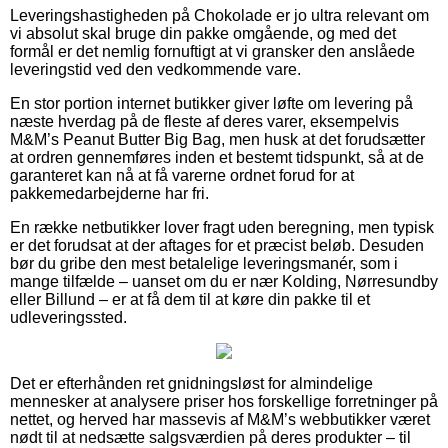
Leveringshastigheden på Chokolade er jo ultra relevant om
vi absolut skal bruge din pakke omgående, og med det
formål er det nemlig fornuftigt at vi gransker den anslåede
leveringstid ved den vedkommende vare.
En stor portion internet butikker giver løfte om levering på
næste hverdag på de fleste af deres varer, eksempelvis
M&M’s Peanut Butter Big Bag, men husk at det forudsætter
at ordren gennemføres inden et bestemt tidspunkt, så at de
garanteret kan nå at få varerne ordnet forud for at
pakkemedarbejderne har fri.
En række netbutikker lover fragt uden beregning, men typisk
er det forudsat at der aftages for et præcist beløb. Desuden
bør du gribe den mest betalelige leveringsmanér, som i
mange tilfælde – uanset om du er nær Kolding, Nørresundby
eller Billund – er at få dem til at køre din pakke til et
udleveringssted.
Det er efterhånden ret gnidningsløst for almindelige
mennesker at analysere priser hos forskellige forretninger på
nettet, og herved har massevis af M&M’s webbutikker været
nødt til at nedsætte salgsværdien på deres produkter – til