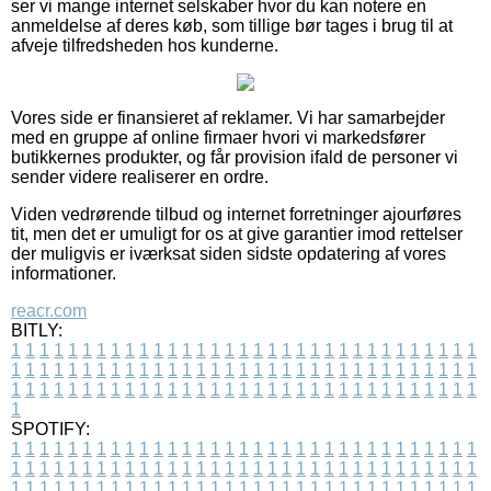
ser vi mange internet selskaber hvor du kan notere en
anmeldelse af deres køb, som tillige bør tages i brug til at
afveje tilfredsheden hos kunderne.
Vores side er finansieret af reklamer. Vi har samarbejder
med en gruppe af online firmaer hvori vi markedsfører
butikkernes produkter, og får provision ifald de personer vi
sender videre realiserer en ordre.
Viden vedrørende tilbud og internet forretninger ajourføres
tit, men det er umuligt for os at give garantier imod rettelser
der muligvis er iværksat siden sidste opdatering af vores
informationer.
reacr.com
BITLY:
1
1
1
1
1
1
1
1
1
1
1
1
1
1
1
1
1
1
1
1
1
1
1
1
1
1
1
1
1
1
1
1
1
1
1
1
1
1
1
1
1
1
1
1
1
1
1
1
1
1
1
1
1
1
1
1
1
1
1
1
1
1
1
1
1
1
1
1
1
1
1
1
1
1
1
1
1
1
1
1
1
1
1
1
1
1
1
1
1
1
1
1
1
1
1
1
1
1
1
1
SPOTIFY:
1
1
1
1
1
1
1
1
1
1
1
1
1
1
1
1
1
1
1
1
1
1
1
1
1
1
1
1
1
1
1
1
1
1
1
1
1
1
1
1
1
1
1
1
1
1
1
1
1
1
1
1
1
1
1
1
1
1
1
1
1
1
1
1
1
1
1
1
1
1
1
1
1
1
1
1
1
1
1
1
1
1
1
1
1
1
1
1
1
1
1
1
1
1
1
1
1
1
1