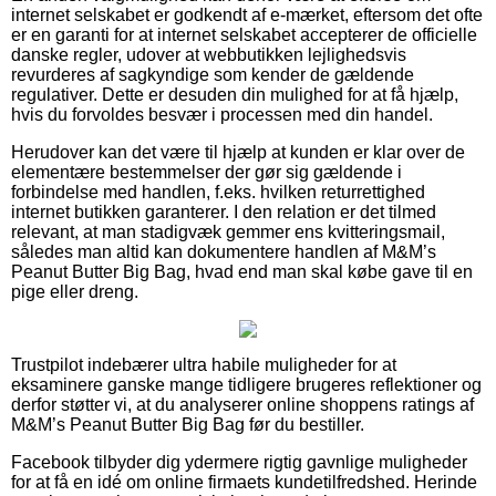
internet selskabet er godkendt af e-mærket, eftersom det ofte
er en garanti for at internet selskabet accepterer de officielle
danske regler, udover at webbutikken lejlighedsvis
revurderes af sagkyndige som kender de gældende
regulativer. Dette er desuden din mulighed for at få hjælp,
hvis du forvoldes besvær i processen med din handel.
Herudover kan det være til hjælp at kunden er klar over de
elementære bestemmelser der gør sig gældende i
forbindelse med handlen, f.eks. hvilken returrettighed
internet butikken garanterer. I den relation er det tilmed
relevant, at man stadigvæk gemmer ens kvitteringsmail,
således man altid kan dokumentere handlen af M&M’s
Peanut Butter Big Bag, hvad end man skal købe gave til en
pige eller dreng.
Trustpilot indebærer ultra habile muligheder for at
eksaminere ganske mange tidligere brugeres reflektioner og
derfor støtter vi, at du analyserer online shoppens ratings af
M&M’s Peanut Butter Big Bag før du bestiller.
Facebook tilbyder dig ydermere rigtig gavnlige muligheder
for at få en idé om online firmaets kundetilfredshed. Herinde