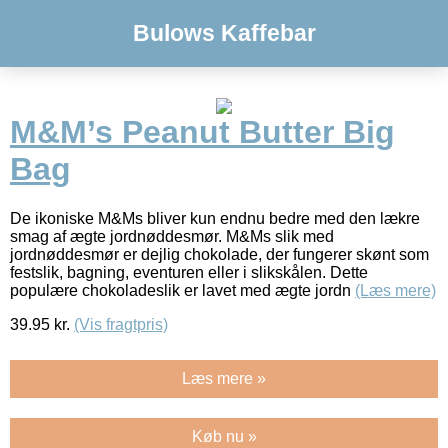
Bulows Kaffebar
M&M’s Peanut Butter Big
Bag
De ikoniske M&Ms bliver kun endnu bedre med den lækre
smag af ægte jordnøddesmør. M&Ms slik med
jordnøddesmør er dejlig chokolade, der fungerer skønt som
festslik, bagning, eventuren eller i slikskålen. Dette
populære chokoladeslik er lavet med ægte jordn
(Læs mere)
39.95
kr.
(Vis fragtpris)
Læs mere »
Køb nu »