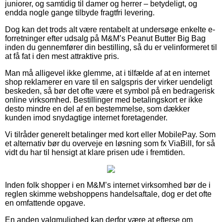
juniorer, og samtidig til damer og herrer – betydeligt, og
endda nogle gange tilbyde fragtfri levering.
Dog kan det trods alt være rentabelt at undersøge enkelte e-
forretninger efter udsalg på M&M’s Peanut Butter Big Bag
inden du gennemfører din bestilling, så du er velinformeret til
at få fat i den mest attraktive pris.
Man må alligevel ikke glemme, at i tilfælde af at en internet
shop reklamerer en vare til en salgspris der virker uendeligt
beskeden, så bør det ofte være et symbol på en bedragerisk
online virksomhed. Bestillinger med betalingskort er ikke
desto mindre en del af en bestemmelse, som dækker
kunden imod snydagtige internet foretagender.
Vi tilråder generelt betalinger med kort eller MobilePay. Som
et alternativ bør du overveje en løsning som fx ViaBill, for så
vidt du har til hensigt at klare prisen ude i fremtiden.
Inden folk shopper i en M&M’s internet virksomhed bør de i
reglen skimme webshoppens handelsaftale, dog er det ofte
en omfattende opgave.
En anden valgmulighed kan derfor være at efterse om