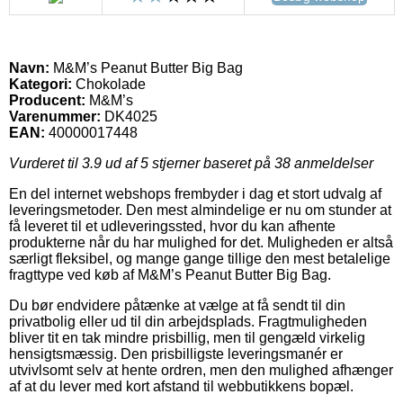
Navn:
M&M’s Peanut Butter Big Bag
Kategori:
Chokolade
Producent:
M&M’s
Varenummer:
DK4025
EAN:
40000017448
Vurderet til
3.9
ud af 5 stjerner baseret på
38
anmeldelser
En del internet webshops frembyder i dag et stort udvalg af
leveringsmetoder. Den mest almindelige er nu om stunder at
få leveret til et udleveringssted, hvor du kan afhente
produkterne når du har mulighed for det. Muligheden er altså
særligt fleksibel, og mange gange tillige den mest betalelige
fragttype ved køb af M&M’s Peanut Butter Big Bag.
Du bør endvidere påtænke at vælge at få sendt til din
privatbolig eller ud til din arbejdsplads. Fragtmuligheden
bliver tit en tak mindre prisbillig, men til gengæld virkelig
hensigtsmæssig. Den prisbilligste leveringsmanér er
utvivlsomt selv at hente ordren, men den mulighed afhænger
af at du lever med kort afstand til webbutikkens bopæl.