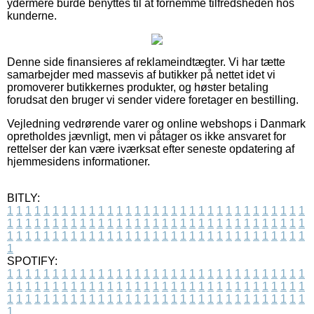
ydermere burde benyttes til at fornemme tilfredsheden hos
kunderne.
Denne side finansieres af reklameindtægter. Vi har tætte
samarbejder med massevis af butikker på nettet idet vi
promoverer butikkernes produkter, og høster betaling
forudsat den bruger vi sender videre foretager en bestilling.
Vejledning vedrørende varer og online webshops i Danmark
opretholdes jævnligt, men vi påtager os ikke ansvaret for
rettelser der kan være iværksat efter seneste opdatering af
hjemmesidens informationer.
BITLY:
1
1
1
1
1
1
1
1
1
1
1
1
1
1
1
1
1
1
1
1
1
1
1
1
1
1
1
1
1
1
1
1
1
1
1
1
1
1
1
1
1
1
1
1
1
1
1
1
1
1
1
1
1
1
1
1
1
1
1
1
1
1
1
1
1
1
1
1
1
1
1
1
1
1
1
1
1
1
1
1
1
1
1
1
1
1
1
1
1
1
1
1
1
1
1
1
1
1
1
1
SPOTIFY:
1
1
1
1
1
1
1
1
1
1
1
1
1
1
1
1
1
1
1
1
1
1
1
1
1
1
1
1
1
1
1
1
1
1
1
1
1
1
1
1
1
1
1
1
1
1
1
1
1
1
1
1
1
1
1
1
1
1
1
1
1
1
1
1
1
1
1
1
1
1
1
1
1
1
1
1
1
1
1
1
1
1
1
1
1
1
1
1
1
1
1
1
1
1
1
1
1
1
1
1