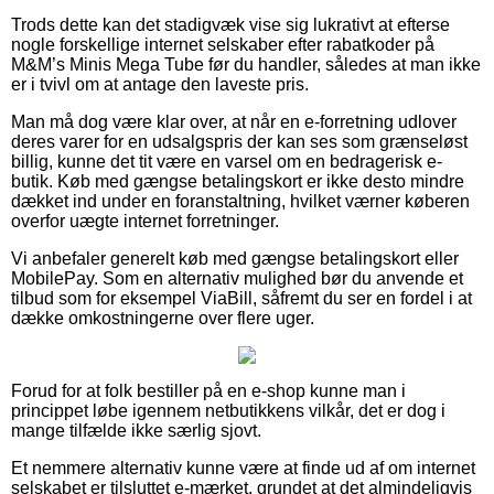
Trods dette kan det stadigvæk vise sig lukrativt at efterse
nogle forskellige internet selskaber efter rabatkoder på
M&M’s Minis Mega Tube før du handler, således at man ikke
er i tvivl om at antage den laveste pris.
Man må dog være klar over, at når en e-forretning udlover
deres varer for en udsalgspris der kan ses som grænseløst
billig, kunne det tit være en varsel om en bedragerisk e-
butik. Køb med gængse betalingskort er ikke desto mindre
dækket ind under en foranstaltning, hvilket værner køberen
overfor uægte internet forretninger.
Vi anbefaler generelt køb med gængse betalingskort eller
MobilePay. Som en alternativ mulighed bør du anvende et
tilbud som for eksempel ViaBill, såfremt du ser en fordel i at
dække omkostningerne over flere uger.
Forud for at folk bestiller på en e-shop kunne man i
princippet løbe igennem netbutikkens vilkår, det er dog i
mange tilfælde ikke særlig sjovt.
Et nemmere alternativ kunne være at finde ud af om internet
selskabet er tilsluttet e-mærket, grundet at det almindeligvis