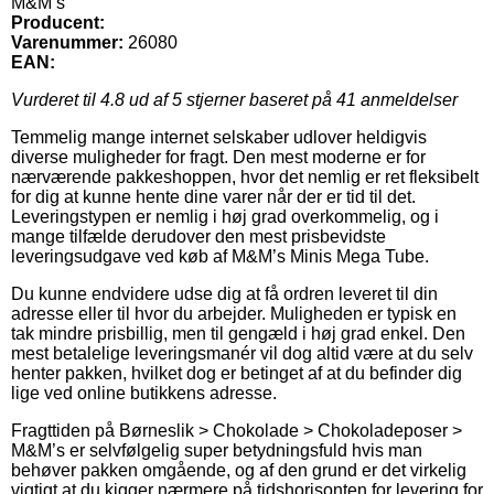
M&M’s
Producent:
Varenummer:
26080
EAN:
Vurderet til
4.8
ud af 5 stjerner baseret på
41
anmeldelser
Temmelig mange internet selskaber udlover heldigvis
diverse muligheder for fragt. Den mest moderne er for
nærværende pakkeshoppen, hvor det nemlig er ret fleksibelt
for dig at kunne hente dine varer når der er tid til det.
Leveringstypen er nemlig i høj grad overkommelig, og i
mange tilfælde derudover den mest prisbevidste
leveringsudgave ved køb af M&M’s Minis Mega Tube.
Du kunne endvidere udse dig at få ordren leveret til din
adresse eller til hvor du arbejder. Muligheden er typisk en
tak mindre prisbillig, men til gengæld i høj grad enkel. Den
mest betalelige leveringsmanér vil dog altid være at du selv
henter pakken, hvilket dog er betinget af at du befinder dig
lige ved online butikkens adresse.
Fragttiden på Børneslik > Chokolade > Chokoladeposer >
M&M’s er selvfølgelig super betydningsfuld hvis man
behøver pakken omgående, og af den grund er det virkelig
vigtigt at du kigger nærmere på tidshorisonten for levering for