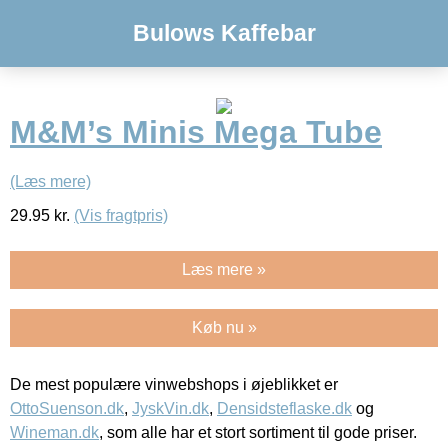
Bulows Kaffebar
M&M’s Minis Mega Tube
(Læs mere)
29.95
kr.
(Vis fragtpris)
Læs mere »
Køb nu »
De mest populære vinwebshops i øjeblikket er
OttoSuenson.dk
,
JyskVin.dk
,
Densidsteflaske.dk
og
Wineman.dk
, som alle har et stort sortiment til gode priser.