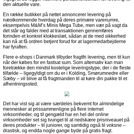
den aktuelle vare.
En række butikker på nettet annoncerer levering på
næstkommende hverdag på deres primære varenumre,
eksempelvis M&M’s Minis Mega Tube, men vær på vagt da
det står og falder med at transaktionen gennemføres
forinden et konkret klokkeslæt, sådan at de med sikkerhed
kan nå at få ordren betjent forud for at lagermedarbejderne
har fyraften.
Flere e-shops i Danmark tilbyder fragtfri levering, men tit kun
når der købes for en fastsat sum. Som alternativ kan man
foretrække den mindst kostelige leveringstype, der i de fleste
tilfælde – ligegyldigt om du er i Kolding, Smørumnedre eller
Sæby – vil blive at få fragtmanden til at køre din pakke til et
afhentningssted.
Det har vist sig at være særdeles bekvemt for almindelige
mennesker at prissammenligne på flere internet
virksomheder, og til gengæld har en hel del online
virksomheder set sig tvunget til at nedskære prisniveauet på
deres produkter – til juniorer, og samtidig også til voksne –
drastisk, og endda nogle gange byde på gratis fragt.