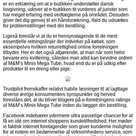
er en erklæring om at e-butikken understøtter dansk
lovgivning, udover at e-butikken tit vurderes af jurister som
har meget erfaring med vedtægterne på området. Desuden
giver det dig genvej til en håndsrækning, ifald du udsættes
for problemstillinger med din bestilling.
Ligeså foreslår vi at du er hensynstagende til de mest
essentielle retningslinjer der indvirker på købet, som
eksempelvis hvilken returrettighed online forretningen
tilbyder. Her er det også afgørende, at man når som helst
bevarer ens kvittering, således man altid kan bevidne ordren
af M&M’s Minis Mega Tube, hvad end du er på udkig efter
produkter til en dreng eller pige.
Trustpilot fremskaffer relativt habile løsninger til at iagttage
diverse øvrige konsumenters synspunkter og herved
foreslåes det, at du bliver klogere på e-forretningens ratings
af M&M’s Minis Mega Tube inden du lægger din bestilling.
Facebook indebærer ydermere ultra passelige chancer for at
få en idé om internet shoppens kundetilfredshed. Her møder
vi faktisk internet foretagender som giver kunderne mulighed
for at notere en bedømmelse af virksomhedens service, som