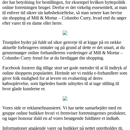
der har betydning for bestillingen, for eksempel hvilken byttepolitik
online forretningen bruger. Derfor er det virkelig essesentielt, at man
til enhver tid sikrer sin købsbekræftelse, så man senere kan bevise
sin shopping af Mill & Mortar – Columbo Curry, hvad end du søger
efter varer til en dame eller herre.
Trustpilot byder på fuldt ud sikre genveje til at kigge på en række
aktuelle forbrugeres omtaler og på grund af dette er det smart, at du
gennemsøger online forhandlerens vurderinger af Mill & Mortar –
Columbo Curry forud for at du færdiggør din shopping.
Facebook forærer dig tillige stort set gode metoder til at få indtryk af
online shoppens popularitet. Herinde ser vi endda e-forhandlere som
giver folk mulighed for at levere en evaluering af deres
købsoplevelse, som ligeledes burde udnyttes til at tage stilling til
hvor glade kunderne er.
Vores side er reklamefinansieret. Vi har tætte samarbejder med en
gruppe online butikker hvori vi fremviser forretningernes produkter,
og tager honorar ifald en af vores besøgende fuldfører et indkøb.
Informationer angående varer og butikker på nettet opretholdes tit,