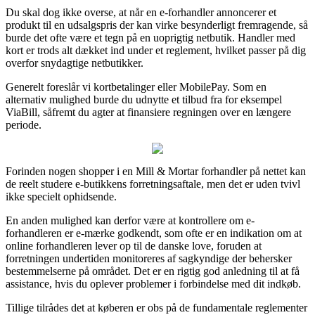
Du skal dog ikke overse, at når en e-forhandler annoncerer et
produkt til en udsalgspris der kan virke besynderligt fremragende, så
burde det ofte være et tegn på en uoprigtig netbutik. Handler med
kort er trods alt dækket ind under et reglement, hvilket passer på dig
overfor snydagtige netbutikker.
Generelt foreslår vi kortbetalinger eller MobilePay. Som en
alternativ mulighed burde du udnytte et tilbud fra for eksempel
ViaBill, såfremt du agter at finansiere regningen over en længere
periode.
Forinden nogen shopper i en Mill & Mortar forhandler på nettet kan
de reelt studere e-butikkens forretningsaftale, men det er uden tvivl
ikke specielt ophidsende.
En anden mulighed kan derfor være at kontrollere om e-
forhandleren er e-mærke godkendt, som ofte er en indikation om at
online forhandleren lever op til de danske love, foruden at
forretningen undertiden monitoreres af sagkyndige der behersker
bestemmelserne på området. Det er en rigtig god anledning til at få
assistance, hvis du oplever problemer i forbindelse med dit indkøb.
Tillige tilrådes det at køberen er obs på de fundamentale reglementer