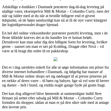
Adskillige e-butikker i Danmark præsterer dag-til-dag levering på
utallige varer, eksempelvis Mill & Mortar – Columbo Curry, men det
står og falder med at du når at bestille tidligere end et givent
tidspunkt, så de højst sandsynligt kan nå at få de nye varer klargjort
før logistikpersonalet drager hjemad.
En hel del online virksomheder præsterer portofri levering, men i de
fleste tilfælde kræves det at du handler for et fastsat beløb.
Derudover kan man udse dig den billigste form for levering, hvilket
gerne – uanset om man er tæt på Kolding, Dragør eller Nivå – vil
være at få bragt din ordre til en pakkeshop.
Det er i dag særdeles enkelt for alle at søge information om priser fra
diverse internet forhandlere i Danmark, og følgelig har masser af
Mill & Mortar online shops set sig nødsaget til at presse priserne på
en række af deres varer – til børn og babyer, lige så vel som til herrer
og damer – helt i bund, og endda nogle gange byde på gratis fragt.
Det kan dog alligevel blive lønnende at sammenligne indtil flere
firmaer på nettet efter udsalg på Mill & Mortar – Columbo Curry
forinden du shopper, sådan at man er på den sikre side med at antage
den laveste pris.