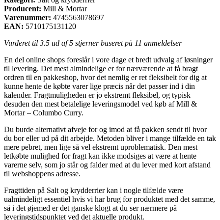
Producent:
Mill & Mortar
Varenummer:
4745563078697
EAN:
5710175131120
Vurderet til
3.5
ud af 5 stjerner baseret på
11
anmeldelser
En del online shops foreslår i vore dage et bredt udvalg af løsninger
til levering. Det mest almindelige er for nærværende at få bragt
ordren til en pakkeshop, hvor det nemlig er ret fleksibelt for dig at
kunne hente de købte varer lige præcis når det passer ind i din
kalender. Fragtmuligheden er jo ekstremt fleksibel, og typisk
desuden den mest betalelige leveringsmodel ved køb af Mill &
Mortar – Columbo Curry.
Du burde alternativt afveje for og imod at få pakken sendt til hvor
du bor eller ud på dit arbejde. Metoden bliver i mange tilfælde en tak
mere pebret, men lige så vel ekstremt uproblematisk. Den mest
letkøbte mulighed for fragt kan ikke modsiges at være at hente
varerne selv, som jo står og falder med at du lever med kort afstand
til webshoppens adresse.
Fragttiden på Salt og krydderrier kan i nogle tilfælde være
ualmindeligt essentiel hvis vi har brug for produktet med det samme,
så i det øjemed er det ganske klogt at du ser nærmere på
leveringstidspunktet ved det aktuelle produkt.