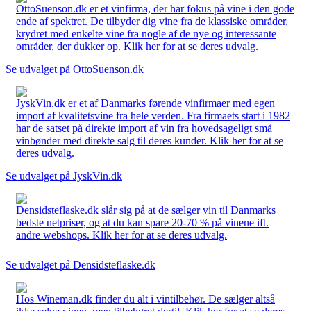
OttoSuenson.dk er et vinfirma, der har fokus på vine i den gode
ende af spektret. De tilbyder dig vine fra de klassiske områder,
krydret med enkelte vine fra nogle af de nye og interessante
områder, der dukker op. Klik her for at se deres udvalg.
Se udvalget på OttoSuenson.dk
JyskVin.dk er et af Danmarks førende vinfirmaer med egen
import af kvalitetsvine fra hele verden. Fra firmaets start i 1982
har de satset på direkte import af vin fra hovedsageligt små
vinbønder med direkte salg til deres kunder. Klik her for at se
deres udvalg.
Se udvalget på JyskVin.dk
Densidsteflaske.dk slår sig på at de sælger vin til Danmarks
bedste netpriser, og at du kan spare 20-70 % på vinene ift.
andre webshops. Klik her for at se deres udvalg.
Se udvalget på Densidsteflaske.dk
Hos Wineman.dk finder du alt i vintilbehør. De sælger altså