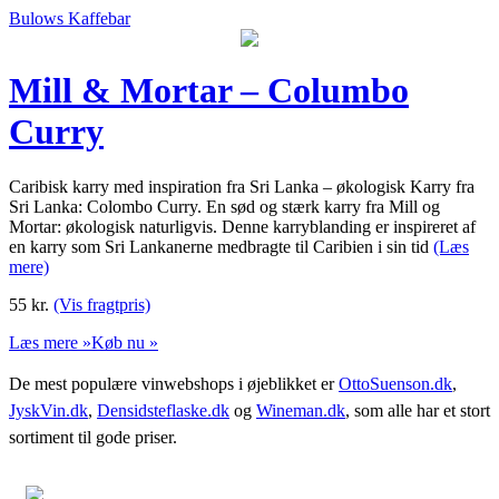
Bulows Kaffebar
Mill & Mortar – Columbo
Curry
Caribisk karry med inspiration fra Sri Lanka – økologisk Karry fra
Sri Lanka: Colombo Curry. En sød og stærk karry fra Mill og
Mortar: økologisk naturligvis. Denne karryblanding er inspireret af
en karry som Sri Lankanerne medbragte til Caribien i sin tid
(Læs
mere)
55
kr.
(Vis fragtpris)
Læs mere »
Køb nu »
De mest populære vinwebshops i øjeblikket er
OttoSuenson.dk
,
JyskVin.dk
,
Densidsteflaske.dk
og
Wineman.dk
, som alle har et stort
sortiment til gode priser.