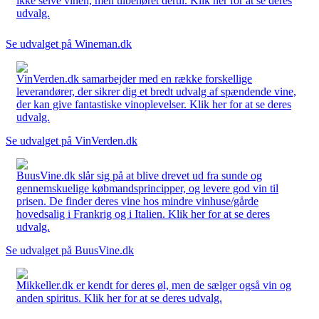
ikke selve vinen, men tilbehøret dertil. Klik her for at se deres
udvalg.
Se udvalget på Wineman.dk
VinVerden.dk samarbejder med en række forskellige
leverandører, der sikrer dig et bredt udvalg af spændende vine,
der kan give fantastiske vinoplevelser. Klik her for at se deres
udvalg.
Se udvalget på VinVerden.dk
BuusVine.dk slår sig på at blive drevet ud fra sunde og
gennemskuelige købmandsprincipper, og levere god vin til
prisen. De finder deres vine hos mindre vinhuse/gårde
hovedsalig i Frankrig og i Italien. Klik her for at se deres
udvalg.
Se udvalget på BuusVine.dk
Mikkeller.dk er kendt for deres øl, men de sælger også vin og
anden spiritus. Klik her for at se deres udvalg.