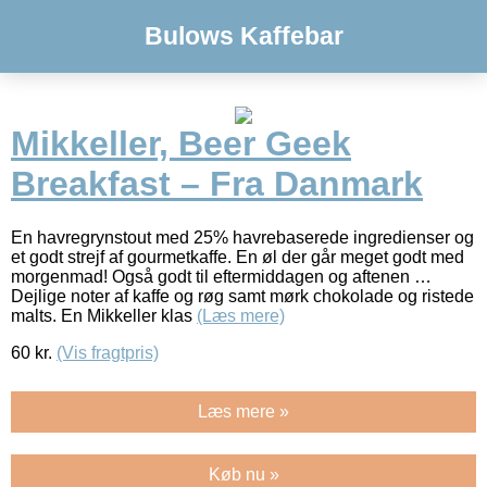
Bulows Kaffebar
Mikkeller, Beer Geek
Breakfast – Fra Danmark
En havregrynstout med 25% havrebaserede ingredienser og
et godt strejf af gourmetkaffe. En øl der går meget godt med
morgenmad! Også godt til eftermiddagen og aftenen …
Dejlige noter af kaffe og røg samt mørk chokolade og ristede
malts. En Mikkeller klas
(Læs mere)
60
kr.
(Vis fragtpris)
Læs mere »
Køb nu »