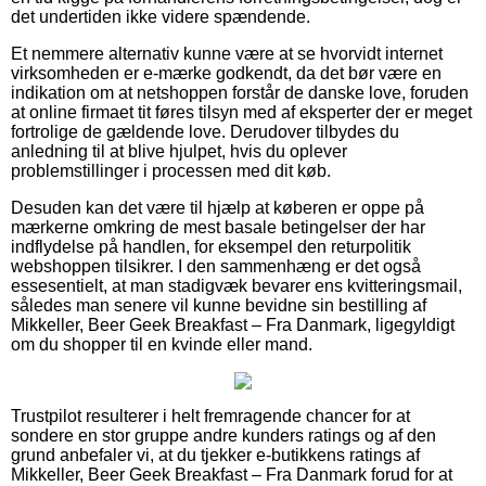
det undertiden ikke videre spændende.
Et nemmere alternativ kunne være at se hvorvidt internet
virksomheden er e-mærke godkendt, da det bør være en
indikation om at netshoppen forstår de danske love, foruden
at online firmaet tit føres tilsyn med af eksperter der er meget
fortrolige de gældende love. Derudover tilbydes du
anledning til at blive hjulpet, hvis du oplever
problemstillinger i processen med dit køb.
Desuden kan det være til hjælp at køberen er oppe på
mærkerne omkring de mest basale betingelser der har
indflydelse på handlen, for eksempel den returpolitik
webshoppen tilsikrer. I den sammenhæng er det også
essesentielt, at man stadigvæk bevarer ens kvitteringsmail,
således man senere vil kunne bevidne sin bestilling af
Mikkeller, Beer Geek Breakfast – Fra Danmark, ligegyldigt
om du shopper til en kvinde eller mand.
Trustpilot resulterer i helt fremragende chancer for at
sondere en stor gruppe andre kunders ratings og af den
grund anbefaler vi, at du tjekker e-butikkens ratings af
Mikkeller, Beer Geek Breakfast – Fra Danmark forud for at