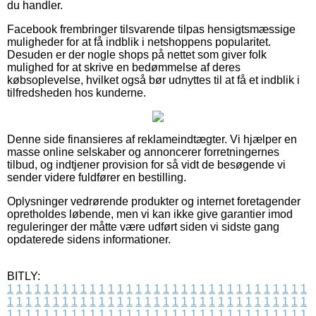
du handler.
Facebook frembringer tilsvarende tilpas hensigtsmæssige
muligheder for at få indblik i netshoppens popularitet.
Desuden er der nogle shops på nettet som giver folk
mulighed for at skrive en bedømmelse af deres
købsoplevelse, hvilket også bør udnyttes til at få et indblik i
tilfredsheden hos kunderne.
Denne side finansieres af reklameindtægter. Vi hjælper en
masse online selskaber og annoncerer forretningernes
tilbud, og indtjener provision for så vidt de besøgende vi
sender videre fuldfører en bestilling.
Oplysninger vedrørende produkter og internet foretagender
opretholdes løbende, men vi kan ikke give garantier imod
reguleringer der måtte være udført siden vi sidste gang
opdaterede sidens informationer.
BITLY:
1
1
1
1
1
1
1
1
1
1
1
1
1
1
1
1
1
1
1
1
1
1
1
1
1
1
1
1
1
1
1
1
1
1
1
1
1
1
1
1
1
1
1
1
1
1
1
1
1
1
1
1
1
1
1
1
1
1
1
1
1
1
1
1
1
1
1
1
1
1
1
1
1
1
1
1
1
1
1
1
1
1
1
1
1
1
1
1
1
1
1
1
1
1
1
1
1
1
1