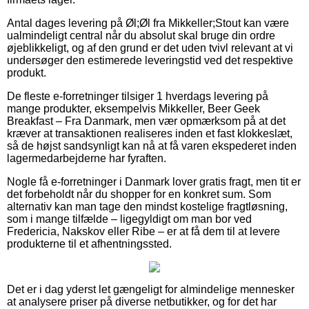
Antal dages levering på Øl;Øl fra Mikkeller;Stout kan være
ualmindeligt central når du absolut skal bruge din ordre
øjeblikkeligt, og af den grund er det uden tvivl relevant at vi
undersøger den estimerede leveringstid ved det respektive
produkt.
De fleste e-forretninger tilsiger 1 hverdags levering på
mange produkter, eksempelvis Mikkeller, Beer Geek
Breakfast – Fra Danmark, men vær opmærksom på at det
kræver at transaktionen realiseres inden et fast klokkeslæt,
så de højst sandsynligt kan nå at få varen ekspederet inden
lagermedarbejderne har fyraften.
Nogle få e-forretninger i Danmark lover gratis fragt, men tit er
det forbeholdt når du shopper for en konkret sum. Som
alternativ kan man tage den mindst kostelige fragtløsning,
som i mange tilfælde – ligegyldigt om man bor ved
Fredericia, Nakskov eller Ribe – er at få dem til at levere
produkterne til et afhentningssted.
Det er i dag yderst let gængeligt for almindelige mennesker
at analysere priser på diverse netbutikker, og for det har