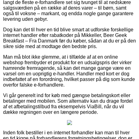
langt de fleste e-forhandlere set sig tvunget til at nedskære
salgsværdien på en række af deres varer – til børn, samt
også til voksne – markant, og endda nogle gange garantere
levering uden gebyr.
Dog kan det til hver en tid blive smart at udforske forskellige
internet handler efter rabatkoder på Mikkeller, Beer Geek
Breakfast – Fra Danmark før du køber, sådan at du er på den
sikre side med at modtage den bedste pris.
Man må blot ikke glemme, at i tilfælde af at en online
webshop frembyder et produkt for en udsalgspris der virker
hamrende fremragende, så kan det mange gange være en
varsel om en uoprigtig e-handler. Handler med kort er dog
indbefattet af en forordning, hvilket passer på dig som kunde
overfor falske e-forhandlere.
Vi går generelt ind for køb med gængse betalingskort eller
betalinger med mobilen. Som alternativ kan du drage fordel
af et afbetalingstilbud fra eksempelvis ViaBill, når du vil
dække regningen over en længere periode.
Inden folk bestiller i en internet forhandler kan man til hver
en tid kigge på forhandlerens forretningsbetingelser, dog er