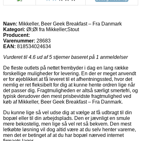
Navn:
Mikkeller, Beer Geek Breakfast – Fra Danmark
Kategori:
Øl;Øl fra Mikkeller;Stout
Producent:
Varenummer:
28683
EAN:
818534024634
Vurderet til
4.6
ud af 5 stjerner baseret på
1
anmeldelser
De fleste outlets på nettet frembyder i dag en lang række
forskellige muligheder for levering. En der er meget anvendt
er for øjeblikket at få leveret til et afhentningssted, hvor det
nemlig er ret fleksibelt for dig at kunne hente ordren lige når
det passer dig. Fragtmuligheden er altså særligt smertefri, og
typisk derudover den mest prisbevidste fragtmulighed ved
køb af Mikkeller, Beer Geek Breakfast – Fra Danmark.
Du kunne lige så vel udse dig at vælge at få udbragt til din
bopæl eller til din arbejdsplads. Den er jævnligt en smule
mere bekostelig, men lige så vel ret så bekvem. Den mest
letkøbte løsning vil dog altid være at du selv henter varerne,
men det er betinget af at du har bopæl nærved internet
firmaets lager.