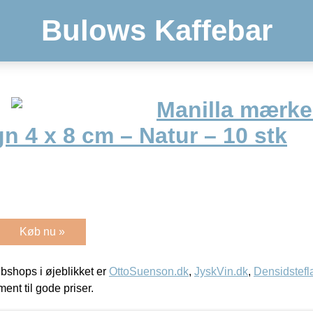
Bulows Kaffebar
Manilla mærke
 4 x 8 cm – Natur – 10 stk
Køb nu »
shops i øjeblikket er
OttoSuenson.dk
,
JyskVin.dk
,
Densidstefl
ment til gode priser.