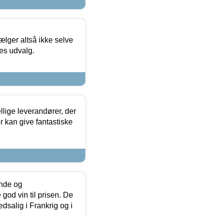
ælger altså ikke selve
res udvalg.
lige leverandører, der
r kan give fantastiske
unde og
od vin til prisen. De
dsalig i Frankrig og i