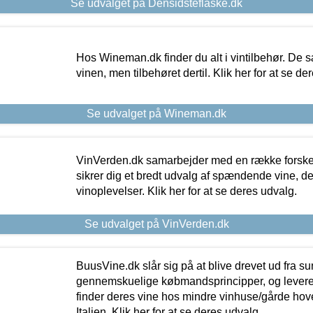
Se udvalget på Densidsteflaske.dk
Hos Wineman.dk finder du alt i vintilbehør. De s
vinen, men tilbehøret dertil. Klik her for at se de
Se udvalget på Wineman.dk
VinVerden.dk samarbejder med en række forskel
sikrer dig et bredt udvalg af spændende vine, de
vinoplevelser. Klik her for at se deres udvalg.
Se udvalget på VinVerden.dk
BuusVine.dk slår sig på at blive drevet ud fra s
gennemskuelige købmandsprincipper, og levere g
finder deres vine hos mindre vinhuse/gårde hove
Italien. Klik her for at se deres udvalg.