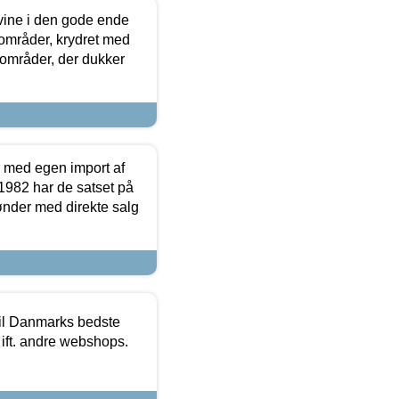
 vine i den gode ende
e områder, krydret med
 områder, der dukker
r med egen import af
i 1982 har de satset på
ønder med direkte salg
 til Danmarks bedste
 ift. andre webshops.