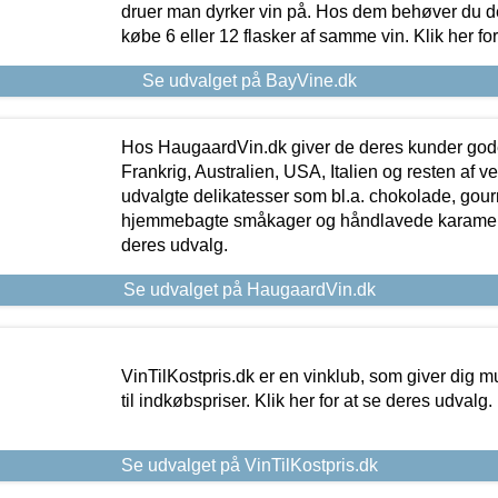
druer man dyrker vin på. Hos dem behøver du der
købe 6 eller 12 flasker af samme vin. Klik her fo
Se udvalget på BayVine.dk
Hos HaugaardVin.dk giver de deres kunder gode
Frankrig, Australien, USA, Italien og resten af v
udvalgte delikatesser som bl.a. chokolade, gourm
hjemmebagte småkager og håndlavede karameller
deres udvalg.
Se udvalget på HaugaardVin.dk
VinTilKostpris.dk er en vinklub, som giver dig m
til indkøbspriser. Klik her for at se deres udvalg.
Se udvalget på VinTilKostpris.dk