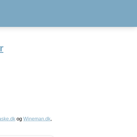
r
aske.dk
og
Wineman.dk
,