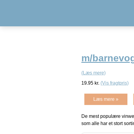
m/barnevogn
(Læs mere)
19.95
kr.
(Vis fragtpris)
Læs mere »
De mest populære vinweb
som alle har et stort sorti