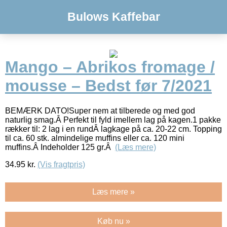
Bulows Kaffebar
Mango – Abrikos fromage /
mousse – Bedst før 7/2021
BEMÆRK DATO!Super nem at tilberede og med god
naturlig smag.Â Perfekt til fyld imellem lag på kagen.1 pakke
rækker til: 2 lag i en rundÂ lagkage på ca. 20-22 cm. Topping
til ca. 60 stk. almindelige muffins eller ca. 120 mini
muffins.Â Indeholder 125 gr.Â
(Læs mere)
34.95
kr.
(Vis fragtpris)
Læs mere »
Køb nu »