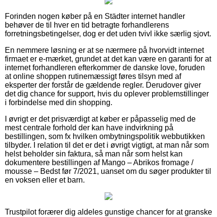
Forinden nogen køber på en Städter internet handler
behøver de til hver en tid betragte forhandlerens
forretningsbetingelser, dog er det uden tvivl ikke særlig sjovt.
En nemmere løsning er at se nærmere på hvorvidt internet
firmaet er e-mærket, grundet at det kan være en garanti for at
internet forhandleren efterkommer de danske love, foruden
at online shoppen rutinemæssigt føres tilsyn med af
eksperter der forstår de gældende regler. Derudover giver
det dig chance for support, hvis du oplever problemstillinger
i forbindelse med din shopping.
I øvrigt er det prisværdigt at køber er påpasselig med de
mest centrale forhold der kan have indvirkning på
bestillingen, som fx hvilken ombytningspolitik webbutikken
tilbyder. I relation til det er det i øvrigt vigtigt, at man når som
helst beholder sin faktura, så man når som helst kan
dokumentere bestillingen af Mango – Abrikos fromage /
mousse – Bedst før 7/2021, uanset om du søger produkter til
en voksen eller et barn.
Trustpilot forærer dig aldeles gunstige chancer for at granske