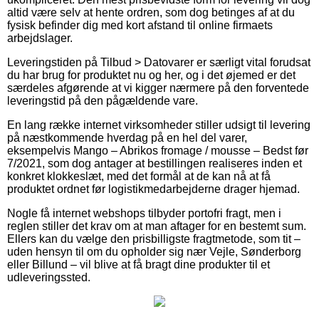
altid være selv at hente ordren, som dog betinges af at du
fysisk befinder dig med kort afstand til online firmaets
arbejdslager.
Leveringstiden på Tilbud > Datovarer er særligt vital forudsat
du har brug for produktet nu og her, og i det øjemed er det
særdeles afgørende at vi kigger nærmere på den forventede
leveringstid på den pågældende vare.
En lang række internet virksomheder stiller udsigt til levering
på næstkommende hverdag på en hel del varer,
eksempelvis Mango – Abrikos fromage / mousse – Bedst før
7/2021, som dog antager at bestillingen realiseres inden et
konkret klokkeslæt, med det formål at de kan nå at få
produktet ordnet før logistikmedarbejderne drager hjemad.
Nogle få internet webshops tilbyder portofri fragt, men i
reglen stiller det krav om at man aftager for en bestemt sum.
Ellers kan du vælge den prisbilligste fragtmetode, som tit –
uden hensyn til om du opholder sig nær Vejle, Sønderborg
eller Billund – vil blive at få bragt dine produkter til et
udleveringssted.