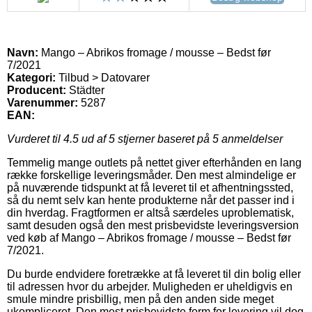
Navn:
Mango – Abrikos fromage / mousse – Bedst før
7/2021
Kategori:
Tilbud > Datovarer
Producent:
Städter
Varenummer:
5287
EAN:
Vurderet til
4.5
ud af 5 stjerner baseret på
5
anmeldelser
Temmelig mange outlets på nettet giver efterhånden en lang
række forskellige leveringsmåder. Den mest almindelige er
på nuværende tidspunkt at få leveret til et afhentningssted,
så du nemt selv kan hente produkterne når det passer ind i
din hverdag. Fragtformen er altså særdeles uproblematisk,
samt desuden også den mest prisbevidste leveringsversion
ved køb af Mango – Abrikos fromage / mousse – Bedst før
7/2021.
Du burde endvidere foretrække at få leveret til din bolig eller
til adressen hvor du arbejder. Muligheden er uheldigvis en
smule mindre prisbillig, men på den anden side meget
ukompliceret. Den mest prisbevidste form for levering vil dog