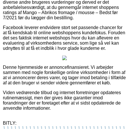
diverse andre brugeres vurderinger og derved er det
anbefalelsesværdigt, at du gennemgår internet shoppens
ratings af Mango – Abrikos fromage / mousse – Bedst før
7/2021 før du lægger din bestilling.
Facebook leverer endvidere stort set passende chancer for
at få kendskab til online webshoppens kundefokus. Foruden
det ses faktisk internet webshops hvor du kan aflevere en
evaluering af virksomhedens service, som lige så vel kan
udnyttes til at få et indblik i hvor glade kunderne er.
Denne hjemmeside er annoncefinansieret. Vi arbejder
sammen med nogle forskellige online virksomheder i form af
at vi annoncerer deres varer, og tager imod betaling i tilfælde
af at den bruger vi sender videre gennemfører et køb.
Viden vedrørende tilbud og internet forretninger opdateres
rutinemæssigt, men der gives ikke garantier imod
forandringer der er foretaget efter at vi sidst opdaterede de
anvendte informationer.
BITLY:
1
1
1
1
1
1
1
1
1
1
1
1
1
1
1
1
1
1
1
1
1
1
1
1
1
1
1
1
1
1
1
1
1