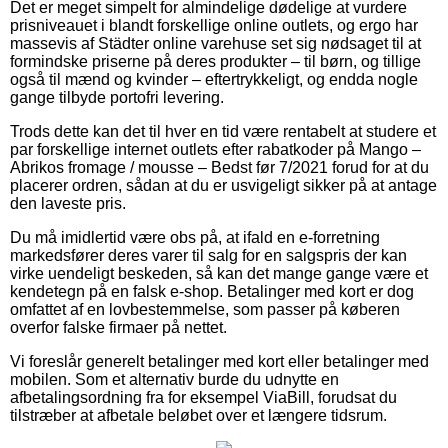
Det er meget simpelt for almindelige dødelige at vurdere
prisniveauet i blandt forskellige online outlets, og ergo har
massevis af Städter online varehuse set sig nødsaget til at
formindske priserne på deres produkter – til børn, og tillige
også til mænd og kvinder – eftertrykkeligt, og endda nogle
gange tilbyde portofri levering.
Trods dette kan det til hver en tid være rentabelt at studere et
par forskellige internet outlets efter rabatkoder på Mango –
Abrikos fromage / mousse – Bedst før 7/2021 forud for at du
placerer ordren, sådan at du er usvigeligt sikker på at antage
den laveste pris.
Du må imidlertid være obs på, at ifald en e-forretning
markedsfører deres varer til salg for en salgspris der kan
virke uendeligt beskeden, så kan det mange gange være et
kendetegn på en falsk e-shop. Betalinger med kort er dog
omfattet af en lovbestemmelse, som passer på køberen
overfor falske firmaer på nettet.
Vi foreslår generelt betalinger med kort eller betalinger med
mobilen. Som et alternativ burde du udnytte en
afbetalingsordning fra for eksempel ViaBill, forudsat du
tilstræber at afbetale beløbet over et længere tidsrum.