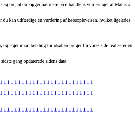
forslag om, at du kigger nærmere på e-handlens vurderinger af Malteco
or du kan udfærdige en vurdering af købsoplevelsen, hvilket ligeledes
 og tager imod betaling forudsat en bruger fra vores side realiserer en
 sidste gang opdaterede sidens data.
1
1
1
1
1
1
1
1
1
1
1
1
1
1
1
1
1
1
1
1
1
1
1
1
1
1
1
1
1
1
1
1
1
1
1
1
1
1
1
1
1
1
1
1
1
1
1
1
1
1
1
1
1
1
1
1
1
1
1
1
1
1
1
1
1
1
1
1
1
1
1
1
1
1
1
1
1
1