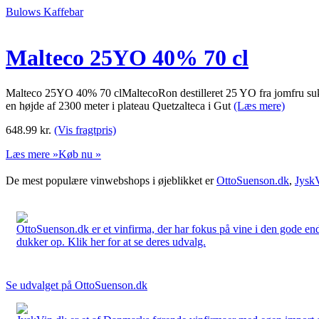
Bulows Kaffebar
Malteco 25YO 40% 70 cl
Malteco 25YO 40% 70 clMaltecoRon destilleret 25 YO fra jomfru sukker
en højde af 2300 meter i plateau Quetzalteca i Gut
(Læs mere)
648.99
kr.
(Vis fragtpris)
Læs mere »
Køb nu »
De mest populære vinwebshops i øjeblikket er
OttoSuenson.dk
,
Jysk
OttoSuenson.dk er et vinfirma, der har fokus på vine i den gode ende
dukker op. Klik her for at se deres udvalg.
Se udvalget på OttoSuenson.dk