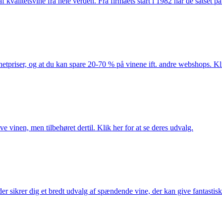
kvalitetsvine fra hele verden. Fra firmaets start i 1982 har de satset p
netpriser, og at du kan spare 20-70 % på vinene ift. andre webshops. Kli
e vinen, men tilbehøret dertil. Klik her for at se deres udvalg.
 sikrer dig et bredt udvalg af spændende vine, der kan give fantastiske