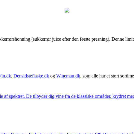
rørshonning (sukkerrør juice efter den første presning). Denne limited
Vin.dk
,
Densidsteflaske.dk
og
Wineman.dk
, som alle har et stort sortime
 af spektret. De tilbyder dig vine fra de klassiske områder, krydret med