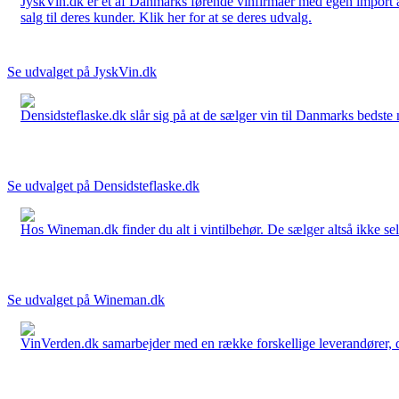
JyskVin.dk er et af Danmarks førende vinfirmaer med egen import af 
salg til deres kunder. Klik her for at se deres udvalg.
Se udvalget på JyskVin.dk
Densidsteflaske.dk slår sig på at de sælger vin til Danmarks bedste 
Se udvalget på Densidsteflaske.dk
Hos Wineman.dk finder du alt i vintilbehør. De sælger altså ikke selv
Se udvalget på Wineman.dk
VinVerden.dk samarbejder med en række forskellige leverandører, der