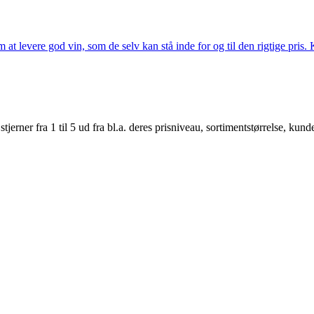
t levere god vin, som de selv kan stå inde for og til den rigtige pris. K
er fra 1 til 5 ud fra bl.a. deres prisniveau, sortimentstørrelse, kunde