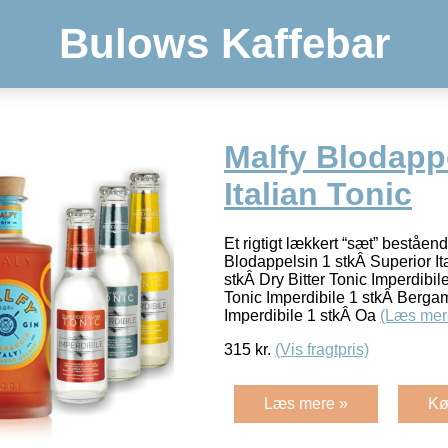
Bulows Kaffebar
Malfy Blodapp
Italian Tonic
Et rigtigt lækkert “sæt” beståend
Blodappelsin 1 stkÂ Superior Ita
stkÂ Dry Bitter Tonic Imperdibil
Tonic Imperdibile 1 stkÂ Berga
Imperdibile 1 stkÂ Oa
(Læs mer
315
kr.
(Vis fragtpris)
Læs mere »
Kø