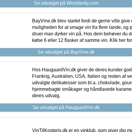
Se udvalget på Winefamly.com
BayVine.dk blev startet fordi de gerne ville give
muligheden for at smage vin fra flere lande, og p
druer man dyrker vin på. Hos dem behøver du der
købe 6 eller 12 flasker af samme vin. Klik her fo
Se udvalget på BayVine.dk
Hos HaugaardVin.dk giver de deres kunder gode
Frankrig, Australien, USA, Italien og resten af v
udvalgte delikatesser som bl.a. chokolade, gourm
hjemmebagte småkager og håndlavede karameller
deres udvalg.
Se udvalget på HaugaardVin.dk
VinTilKostpris.dk er en vinklub, som giver dig m