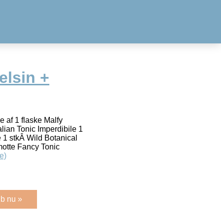
elsin +
e af 1 flaske Malfy
lian Tonic Imperdibile 1
e 1 stkÂ Wild Botanical
motte Fancy Tonic
e)
b nu »