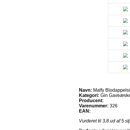
Navn:
Malfy Blodappelsin
Kategori:
Gin Gaveæsk
Producent:
Varenummer:
326
EAN:
Vurderet til
3.8
ud af 5 st