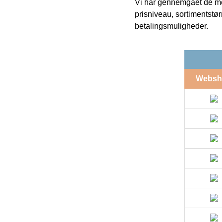
Vi har gennemgået de mes
prisniveau, sortimentstø
betalingsmuligheder.
Websh