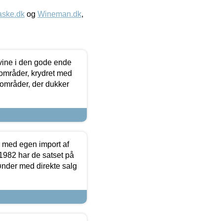
aske.dk
og
Wineman.dk
,
 vine i den gode ende
e områder, krydret med
 områder, der dukker
r med egen import af
i 1982 har de satset på
ønder med direkte salg