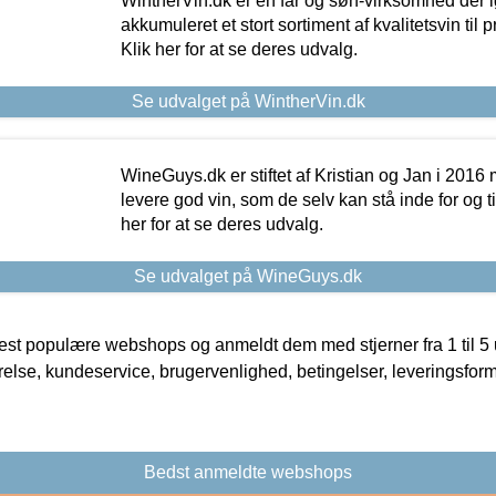
WintherVin.dk er en far og søn-virksomhed der 
akkumuleret et stort sortiment af kvalitetsvin til pri
Klik her for at se deres udvalg.
Se udvalget på WintherVin.dk
WineGuys.dk er stiftet af Kristian og Jan i 2016
levere god vin, som de selv kan stå inde for og til
her for at se deres udvalg.
Se udvalget på WineGuys.dk
t populære webshops og anmeldt dem med stjerner fra 1 til 5 ud
rrelse, kundeservice, brugervenlighed, betingelser, leveringsfor
Bedst anmeldte webshops