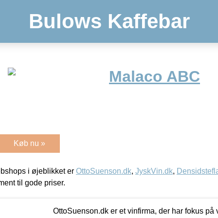
Bulows Kaffebar
Malaco ABC
Køb nu »
shops i øjeblikket er
OttoSuenson.dk
,
JyskVin.dk
,
Densidstefl
ment til gode priser.
OttoSuenson.dk er et vinfirma, der har fokus på