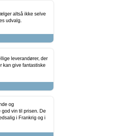
ælger altså ikke selve
res udvalg.
lige leverandører, der
r kan give fantastiske
unde og
od vin til prisen. De
dsalig i Frankrig og i