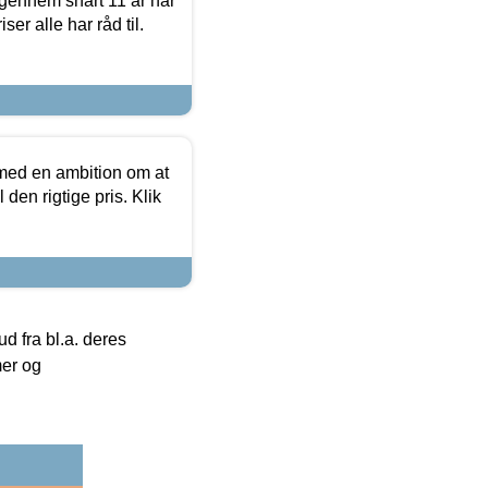
igennem snart 11 år har
ser alle har råd til.
 med en ambition om at
 den rigtige pris. Klik
 fra bl.a. deres
mer og