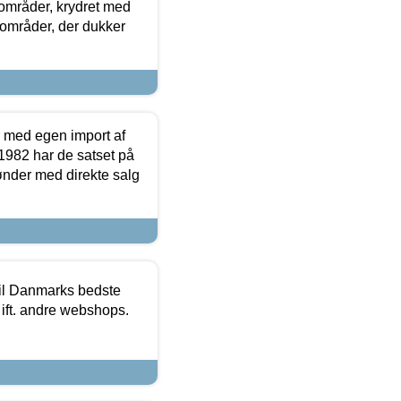
e områder, krydret med
 områder, der dukker
r med egen import af
i 1982 har de satset på
ønder med direkte salg
 til Danmarks bedste
 ift. andre webshops.