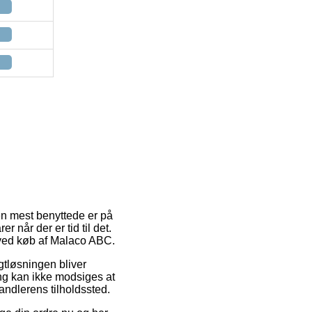
en mest benyttede er på
 når der er tid til det.
 ved køb af Malaco ABC.
agtløsningen bliver
ng kan ikke modsiges at
handlerens tilholdssted.