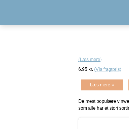
(Læs mere)
6.95
kr.
(Vis fragtpris)
Læs mere »
De mest populære vinweb
som alle har et stort sorti