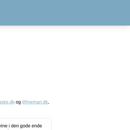
aske.dk
og
Wineman.dk
,
 vine i den gode ende