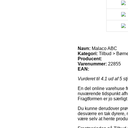
Navn:
Malaco ABC
Kategori:
Tilbud > Børne
Producent:
Varenummer:
22855
EAN:
Vurderet til
4.1
ud af 5 st
En del online varehuse f
nuværende tidspunkt afhen
Fragtformen er jo særlig
Du kunne derudover prøve 
desværre en tak dyrere, 
være selv at hente produk