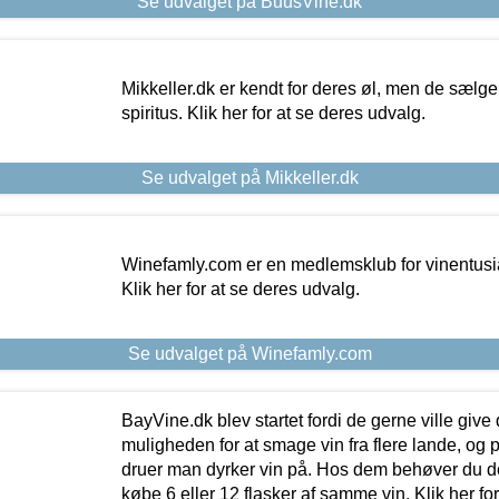
Se udvalget på BuusVine.dk
Mikkeller.dk er kendt for deres øl, men de sælg
spiritus. Klik her for at se deres udvalg.
Se udvalget på Mikkeller.dk
Winefamly.com er en medlemsklub for vinentusia
Klik her for at se deres udvalg.
Se udvalget på Winefamly.com
BayVine.dk blev startet fordi de gerne ville give
muligheden for at smage vin fra flere lande, og p
druer man dyrker vin på. Hos dem behøver du der
købe 6 eller 12 flasker af samme vin. Klik her fo