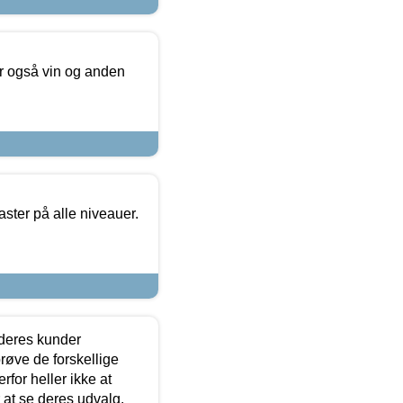
er også vin og anden
ster på alle niveauer.
 deres kunder
røve de forskellige
for heller ikke at
r at se deres udvalg.