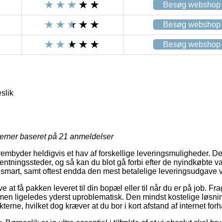
Besøg webshop
Besøg webshop
Besøg webshop
slik
jerner baseret på
21
anmeldelser
rembyder heldigvis et hav af forskellige leveringsmuligheder. D
tningssteder, og så kan du blot gå forbi efter de nyindkøbte varer
t smart, samt oftest endda den mest betalelige leveringsudgave
at få pakken leveret til din bopæl eller til når du er på job. Fr
men ligeledes yderst uproblematisk. Den mindst kostelige løsni
terne, hvilket dog kræver at du bor i kort afstand af internet for