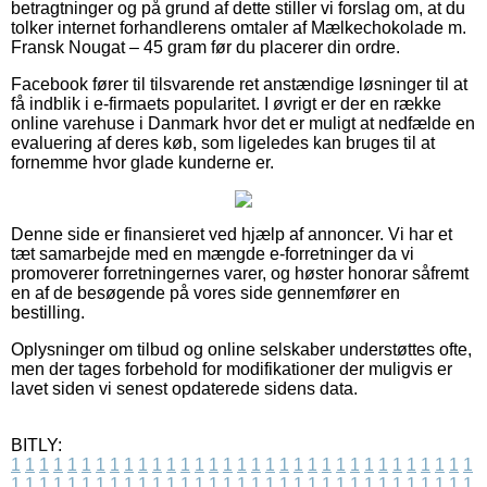
betragtninger og på grund af dette stiller vi forslag om, at du
tolker internet forhandlerens omtaler af Mælkechokolade m.
Fransk Nougat – 45 gram før du placerer din ordre.
Facebook fører til tilsvarende ret anstændige løsninger til at
få indblik i e-firmaets popularitet. I øvrigt er der en række
online varehuse i Danmark hvor det er muligt at nedfælde en
evaluering af deres køb, som ligeledes kan bruges til at
fornemme hvor glade kunderne er.
Denne side er finansieret ved hjælp af annoncer. Vi har et
tæt samarbejde med en mængde e-forretninger da vi
promoverer forretningernes varer, og høster honorar såfremt
en af de besøgende på vores side gennemfører en
bestilling.
Oplysninger om tilbud og online selskaber understøttes ofte,
men der tages forbehold for modifikationer der muligvis er
lavet siden vi senest opdaterede sidens data.
BITLY:
1
1
1
1
1
1
1
1
1
1
1
1
1
1
1
1
1
1
1
1
1
1
1
1
1
1
1
1
1
1
1
1
1
1
1
1
1
1
1
1
1
1
1
1
1
1
1
1
1
1
1
1
1
1
1
1
1
1
1
1
1
1
1
1
1
1