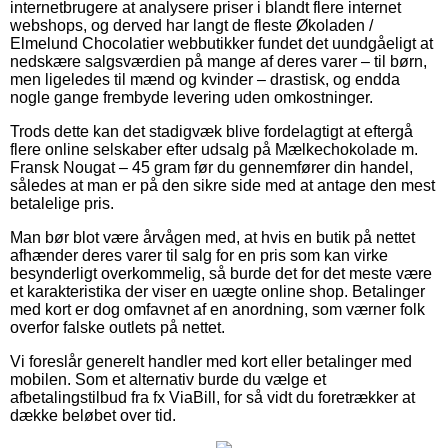
internetbrugere at analysere priser i blandt flere internet
webshops, og derved har langt de fleste Økoladen /
Elmelund Chocolatier webbutikker fundet det uundgåeligt at
nedskære salgsværdien på mange af deres varer – til børn,
men ligeledes til mænd og kvinder – drastisk, og endda
nogle gange frembyde levering uden omkostninger.
Trods dette kan det stadigvæk blive fordelagtigt at eftergå
flere online selskaber efter udsalg på Mælkechokolade m.
Fransk Nougat – 45 gram før du gennemfører din handel,
således at man er på den sikre side med at antage den mest
betalelige pris.
Man bør blot være årvågen med, at hvis en butik på nettet
afhænder deres varer til salg for en pris som kan virke
besynderligt overkommelig, så burde det for det meste være
et karakteristika der viser en uægte online shop. Betalinger
med kort er dog omfavnet af en anordning, som værner folk
overfor falske outlets på nettet.
Vi foreslår generelt handler med kort eller betalinger med
mobilen. Som et alternativ burde du vælge et
afbetalingstilbud fra fx ViaBill, for så vidt du foretrækker at
dække beløbet over tid.