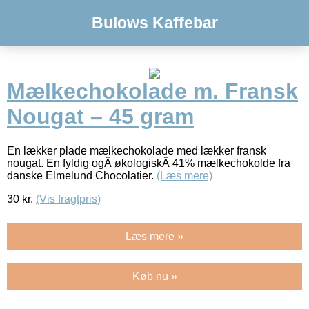
Bulows Kaffebar
Mælkechokolade m. Fransk
Nougat – 45 gram
En lækker plade mælkechokolade med lækker fransk
nougat. En fyldig ogÂ økologiskÂ 41% mælkechokolde fra
danske Elmelund Chocolatier.
(Læs mere)
30
kr.
(Vis fragtpris)
Læs mere »
Køb nu »