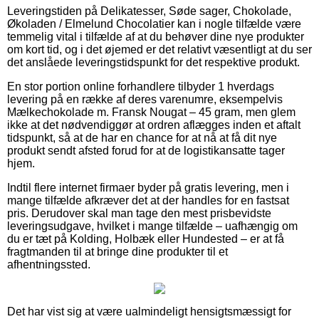
Leveringstiden på Delikatesser, Søde sager, Chokolade,
Økoladen / Elmelund Chocolatier kan i nogle tilfælde være
temmelig vital i tilfælde af at du behøver dine nye produkter
om kort tid, og i det øjemed er det relativt væsentligt at du ser
det anslåede leveringstidspunkt for det respektive produkt.
En stor portion online forhandlere tilbyder 1 hverdags
levering på en række af deres varenumre, eksempelvis
Mælkechokolade m. Fransk Nougat – 45 gram, men glem
ikke at det nødvendiggør at ordren aflægges inden et aftalt
tidspunkt, så at de har en chance for at nå at få dit nye
produkt sendt afsted forud for at de logistikansatte tager
hjem.
Indtil flere internet firmaer byder på gratis levering, men i
mange tilfælde afkræver det at der handles for en fastsat
pris. Derudover skal man tage den mest prisbevidste
leveringsudgave, hvilket i mange tilfælde – uafhængig om
du er tæt på Kolding, Holbæk eller Hundested – er at få
fragtmanden til at bringe dine produkter til et
afhentningssted.
Det har vist sig at være ualmindeligt hensigtsmæssigt for