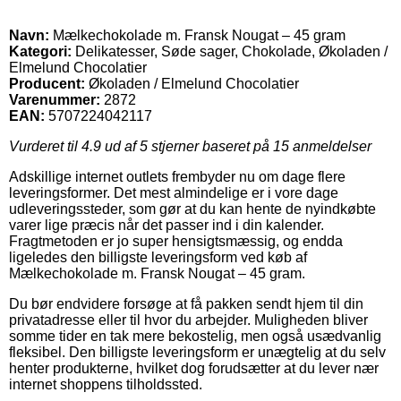
Navn:
Mælkechokolade m. Fransk Nougat – 45 gram
Kategori:
Delikatesser, Søde sager, Chokolade, Økoladen /
Elmelund Chocolatier
Producent:
Økoladen / Elmelund Chocolatier
Varenummer:
2872
EAN:
5707224042117
Vurderet til
4.9
ud af 5 stjerner baseret på
15
anmeldelser
Adskillige internet outlets frembyder nu om dage flere
leveringsformer. Det mest almindelige er i vore dage
udleveringssteder, som gør at du kan hente de nyindkøbte
varer lige præcis når det passer ind i din kalender.
Fragtmetoden er jo super hensigtsmæssig, og endda
ligeledes den billigste leveringsform ved køb af
Mælkechokolade m. Fransk Nougat – 45 gram.
Du bør endvidere forsøge at få pakken sendt hjem til din
privatadresse eller til hvor du arbejder. Muligheden bliver
somme tider en tak mere bekostelig, men også usædvanlig
fleksibel. Den billigste leveringsform er unægtelig at du selv
henter produkterne, hvilket dog forudsætter at du lever nær
internet shoppens tilholdssted.