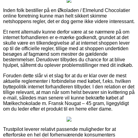
Inden folk bestiller på en Økoladen / Elmelund Chocolatier
online forretning kunne man helt sikkert skimme
netshoppens regler, det er dog gerne ikke videre interessant.
Et nemt alternativ kunne derfor være at se nærmere på om
internet forhandleren er e-mærke godkendt, grundet at det
skulle være en tilkendegivelse af at internet shoppen lever
op til de officielle regler, tillige med at shoppen undertiden
besøges af fagmænd som mestrer de gældende
bestemmelser. Derudover tilbydes du chance for at blive
hjulpet, såfremt du oplever problemstillinger med dit indkøb.
Foruden dette slår vi et slag for at du er klar over de mest
aktuelle reglementer i forbindelse med købet, f.eks. hvilken
byttepolitik internet forhandleren tilbyder. I den relation er det
tillige relevant, at man når som helst bevarer sin kvittering på
e-mail, således man senere vil kunne bekræfte købet af
Mælkechokolade m. Fransk Nougat – 45 gram, ligegyldigt
om du leder efter et produkt til en herre eller dame.
Trustpilot leverer relativt passende muligheder for at
efterforske en hel del forhenværende konsumenters