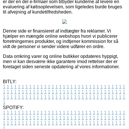
er der en del e-firmaer som tilbyder kunderne at levere en
evaluering af købsoplevelsen, som ligeledes burde bruges
til afvejning af kundetilfredsheden.
Denne side er finansieret af indtægter fra reklamer. Vi
hjælper en mængde online webshops hvori vi publicerer
forretningernes produkter, og indtjener kommission for så
vidt de personer vi sender videre udfører en ordre.
Data omkring varer og online butikker opdateres hyppigt,
men vi kan desværre ikke garantere imod rettelser der er
foretaget siden seneste opdatering af vores informationer.
BITLY:
1
1
1
1
1
1
1
1
1
1
1
1
1
1
1
1
1
1
1
1
1
1
1
1
1
1
1
1
1
1
1
1
1
1
1
1
1
1
1
1
1
1
1
1
1
1
1
1
1
1
1
1
1
1
1
1
1
1
1
1
1
1
1
1
1
1
1
1
1
1
1
1
1
1
1
1
1
1
1
1
1
1
1
1
1
1
1
1
1
1
1
1
1
1
1
1
1
1
1
1
SPOTIFY:
1
1
1
1
1
1
1
1
1
1
1
1
1
1
1
1
1
1
1
1
1
1
1
1
1
1
1
1
1
1
1
1
1
1
1
1
1
1
1
1
1
1
1
1
1
1
1
1
1
1
1
1
1
1
1
1
1
1
1
1
1
1
1
1
1
1
1
1
1
1
1
1
1
1
1
1
1
1
1
1
1
1
1
1
1
1
1
1
1
1
1
1
1
1
1
1
1
1
1
1