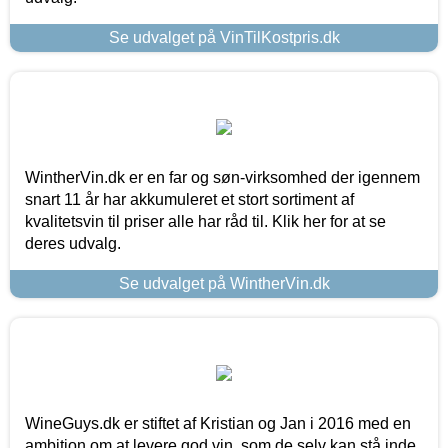
Se udvalget på VinTilKostpris.dk
WintherVin.dk er en far og søn-virksomhed der igennem
snart 11 år har akkumuleret et stort sortiment af
kvalitetsvin til priser alle har råd til. Klik her for at se
deres udvalg.
Se udvalget på WintherVin.dk
WineGuys.dk er stiftet af Kristian og Jan i 2016 med en
ambition om at levere god vin, som de selv kan stå inde