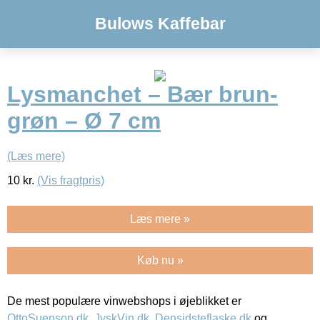
Bulows Kaffebar
Lysmanchet – Bær brun-
grøn – Ø 7 cm
(Læs mere)
10
kr.
(Vis fragtpris)
Læs mere »
Køb nu »
De mest populære vinwebshops i øjeblikket er
OttoSuenson.dk
,
JyskVin.dk
,
Densidsteflaske.dk
og