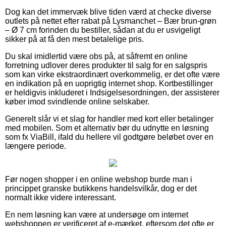
Dog kan det immervæk blive tiden værd at checke diverse
outlets på nettet efter rabat på Lysmanchet – Bær brun-grøn
– Ø 7 cm forinden du bestiller, sådan at du er usvigeligt
sikker på at få den mest betalelige pris.
Du skal imidlertid være obs på, at såfremt en online
forretning udlover deres produkter til salg for en salgspris
som kan virke ekstraordinært overkommelig, er det ofte være
en indikation på en uoprigtig internet shop. Kortbestillinger
er heldigvis inkluderet i Indsigelsesordningen, der assisterer
køber imod svindlende online selskaber.
Generelt slår vi et slag for handler med kort eller betalinger
med mobilen. Som et alternativ bør du udnytte en løsning
som fx ViaBill, ifald du hellere vil godtgøre beløbet over en
længere periode.
Før nogen shopper i en online webshop burde man i
princippet granske butikkens handelsvilkår, dog er det
normalt ikke videre interessant.
En nem løsning kan være at undersøge om internet
webshoppen er verificeret af e-mærket, eftersom det ofte er