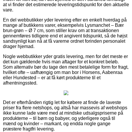
at vi finder det estimerede leveringstidspunkt for den aktuelle
vare.
En del webbutikker yder levering efter en enkelt hverdag på
mange af butikkens varer, eksempelvis Lysmanchet – Bær
brun-grøn – Ø 7 cm, som stiller krav om at transaktionen
gennemføres tidligere end et angivent tidspunkt, så de højst
sandsynligt kan nå at få varerne ordnet forinden personalet
drager hjemad.
Nogle webbutikker yder gratis levering, men for det meste er
det kun gældende hvis man aftager for et konkret beløb.
Som alternativ bør du tage den mest betalelige form for fragt,
hvilket ofte – uafhængig om man bor i Horsens, Aabenraa
eller Hundested – er at få kørt produkterne til et
afhentningssted.
Det er efterhånden rigtig let for købere at finde de laveste
priser fra flere netshops, og altså har massevis af webshops
ikke kunne lade være med at mindske udsalgspriserne på
produkterne – til børn og babyer, og yderligere også til
mænd og kvinder – markant, og endda nogle gange
præstere fragtfri levering.