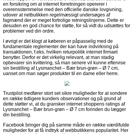
en forsikring om at internet forretningen opererer i
overensstemmelse med den officielle danske lovgivning,
udover at netbutikken regelmæssigt undersøges af
fagmænd der er meget fortrolige retningslinjerne. Dette er
desuden en god chance for støtte, for så vidt du udsættes for
problemer ved din ordre.
I øvrigt er det klogt at køberen er påpasselig med de
fundamentale reglementer der kan have indvirkning på
transaktionen, f.eks. hvilken returpolitik internet firmaet
benytter. Derfor er det virkelig relevant, at man stadig
opbevarer sin kvittering, så man senere vil kunne eftervise
sin bestilling af Lysmanchet – Bær brun-grøn – Ø 7 cm,
uanset om man søger produkter til en dame eller herre.
Trustpilot medfører stort set sikre muligheder for at sondere
en række tidligere kunders observationer og på grund af
dette støtter vi, at du gransker internet shoppens ratings af
Lysmanchet – Bær brun-grøn – Ø 7 cm forinden du lægger
din bestilling.
Facebook bringer dig på samme måde en række værdifulde
muligheder for at få indtryk af webbutikkens popularitet. Her