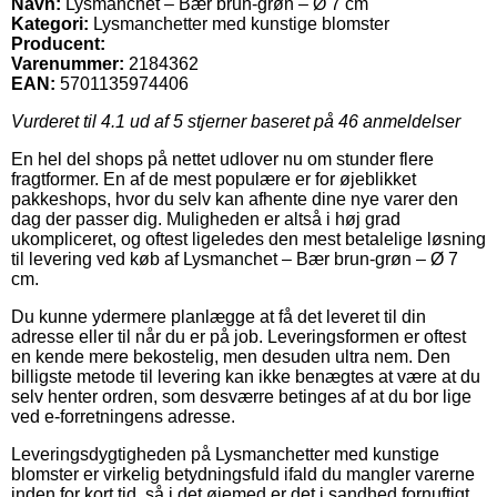
Navn:
Lysmanchet – Bær brun-grøn – Ø 7 cm
Kategori:
Lysmanchetter med kunstige blomster
Producent:
Varenummer:
2184362
EAN:
5701135974406
Vurderet til
4.1
ud af 5 stjerner baseret på
46
anmeldelser
En hel del shops på nettet udlover nu om stunder flere
fragtformer. En af de mest populære er for øjeblikket
pakkeshops, hvor du selv kan afhente dine nye varer den
dag der passer dig. Muligheden er altså i høj grad
ukompliceret, og oftest ligeledes den mest betalelige løsning
til levering ved køb af Lysmanchet – Bær brun-grøn – Ø 7
cm.
Du kunne ydermere planlægge at få det leveret til din
adresse eller til når du er på job. Leveringsformen er oftest
en kende mere bekostelig, men desuden ultra nem. Den
billigste metode til levering kan ikke benægtes at være at du
selv henter ordren, som desværre betinges af at du bor lige
ved e-forretningens adresse.
Leveringsdygtigheden på Lysmanchetter med kunstige
blomster er virkelig betydningsfuld ifald du mangler varerne
inden for kort tid, så i det øjemed er det i sandhed fornuftigt