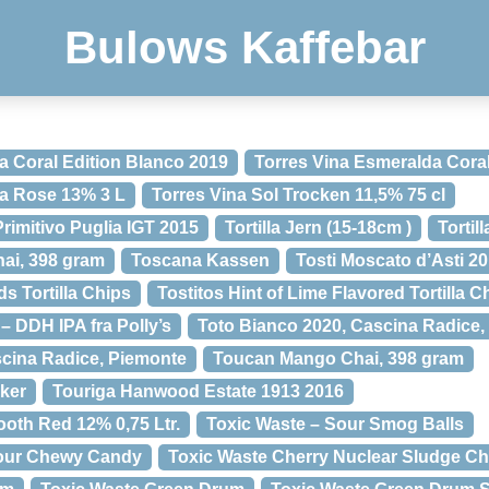
Bulows Kaffebar
a Coral Edition Blanco 2019
Torres Vina Esmeralda Cora
da Rose 13% 3 L
Torres Vina Sol Trocken 11,5% 75 cl
Primitivo Puglia IGT 2015
Tortilla Jern (15-18cm )
Tortil
hai, 398 gram
Toscana Kassen
Tosti Moscato d’Asti 2
s Tortilla Chips
Tostitos Hint of Lime Flavored Tortilla C
– DDH IPA fra Polly’s
Toto Bianco 2020, Cascina Radice,
cina Radice, Piemonte
Toucan Mango Chai, 398 gram
ker
Touriga Hanwood Estate 1913 2016
oth Red 12% 0,75 Ltr.
Toxic Waste – Sour Smog Balls
Sour Chewy Candy
Toxic Waste Cherry Nuclear Sludge C