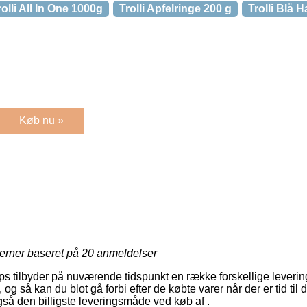
rolli All In One 1000g
Trolli Apfelringe 200 g
Trolli Blå H
Køb nu »
jerner baseret på
20
anmeldelser
tilbyder på nuværende tidspunkt en række forskellige levering
 så kan du blot gå forbi efter de købte varer når der er tid til d
gså den billigste leveringsmåde ved køb af .