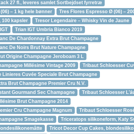
k 27 fl., leveres samlet Sortbejdset fyrretræ
(06) – 1 kg hele bønner
Tres Flores Espresso Ø (06) – 2
 100 kapsler
Tresor Legendaire – Whisky Vin de Jaune
 IGT
Trian IGT Umbria Bianco 2019
Blanc De Chardonnay Extra Brut Champagne
lanc De Noirs Brut Nature Champagne
Brut Origine Champagne Jeroboam 3 L
hampagne Millésime Vintage 2009
Tribaut Schloesser Cu
e Linieres Cuvée Speciale Brut Champagne
xtra Brut Champagne Premier Cru N.V.
Instant Gourmand Sec Champagne
Tribaut Schloesser L’á
illésime Brut Champagne 2014
Premier Cru Champagne Magnum
Tribaut Schloesser Ro
 Champagne Smagekasse
Triceratops silikoneform, Katy 
blondesilikonemåtte
Tricot Decor Cup Cakes, blondesilik