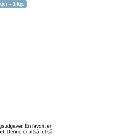
ajer – 1 kg.
sudgaver. En favorit er
et. Denne er altså ret så