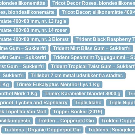
 blondesilikonemåtte
Tricot Decor Roses, blondesilikone
kes, blondesilikonemåtte
Tricot Decor; silikonemåtte 400
emåtte 400×80 mm, nr. 13 fugle
emåtte 400×80 mm, nr. 14 roser
emåtte 400×80 mm, nr. 3 Blomst
Trident Black Raspberry T
Lime Gum – Sukkerfri
Trident Mint Bliss Gum – Sukkerfri
wist Gum – Sukkerfri
Trident Spearmint Tyggegummi – Su
ist Gum – Sukkerfri
Trident Tropical Twist Gum – Sukkerf
 Sukkerfri
Trillebør 7 cm metal udstikker fra stadter.
1 Kg
Trimex Eukalyptus-Menthol Lys 1 Kg
enthol Mørk 1 Kg
Trimex Karameller blandet 3000 g
Tri
Apricot, Lychee and Rapsberry
Triple Idaho
Triple Nipp
sk Tripel fra Van Moll
Tripper Bocker (2019)
asilikumpesto
Trolden – Copperpot Gin
Trolden Coppe
Troldens | Organic Copperpot Gin
Troldens | Smageka