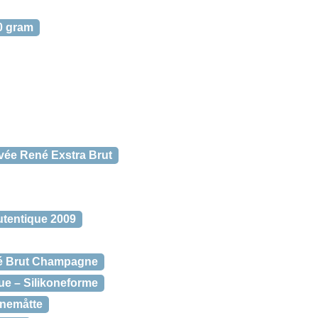
00 gram
vée René Exstra Brut
utentique 2009
sé Brut Champagne
Sue – Silikoneforme
onemåtte