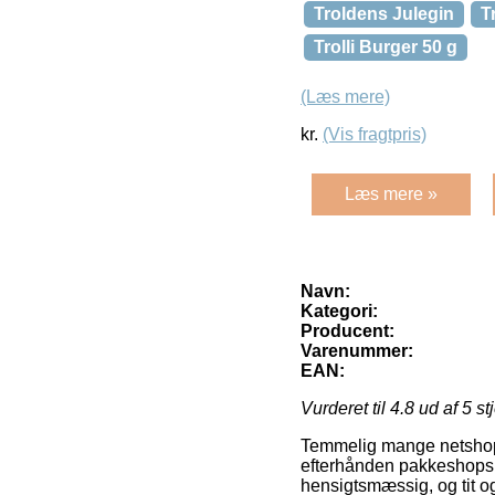
Troldens Julegin
T
Trolli Burger 50 g
(Læs mere)
kr.
(Vis fragtpris)
Læs mere »
Navn:
Kategori:
Producent:
Varenummer:
EAN:
Vurderet til
4.8
ud af 5 st
Temmelig mange netshops 
efterhånden pakkeshops, og
hensigtsmæssig, og tit o