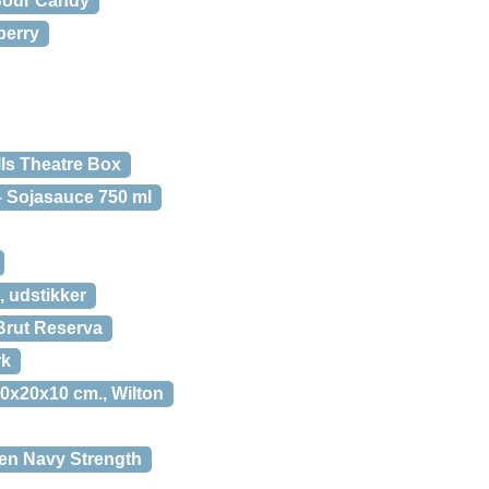
Sour Candy
berry
ls Theatre Box
 Sojasauce 750 ml
, udstikker
Brut Reserva
rk
 20x20x10 cm., Wilton
ien Navy Strength