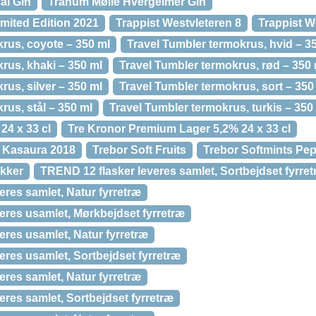
al Gin
Tranum Mølle Hvergelmer Gin
mited Edition 2021
Trappist Westvleteren 8
Trappist W
rus, coyote – 350 ml
Travel Tumbler termokrus, hvid – 3
rus, khaki – 350 ml
Travel Tumbler termokrus, rød – 350 
rus, silver – 350 ml
Travel Tumbler termokrus, sort – 350
rus, stål – 350 ml
Travel Tumbler termokrus, turkis – 350
24 x 33 cl
Tre Kronor Premium Lager 5,2% 24 x 33 cl
, Kasaura 2018
Trebor Soft Fruits
Trebor Softmints Pep
ikker
TREND 12 flasker leveres samlet, Sortbejdset fyrre
eres samlet, Natur fyrretræ
eres usamlet, Mørkbejdset fyrretræ
eres usamlet, Natur fyrretræ
eres usamlet, Sortbejdset fyrretræ
eres samlet, Natur fyrretræ
eres samlet, Sortbejdset fyrretræ