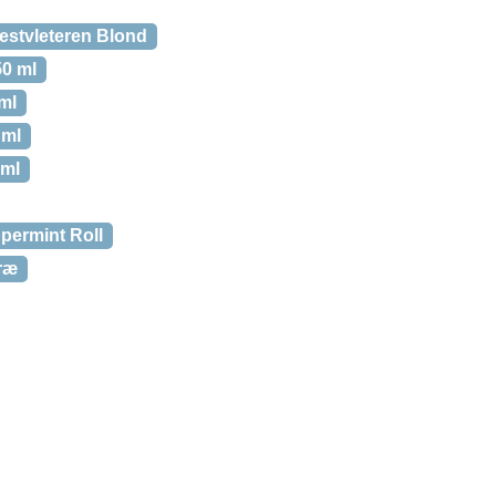
estvleteren Blond
50 ml
ml
 ml
 ml
permint Roll
træ