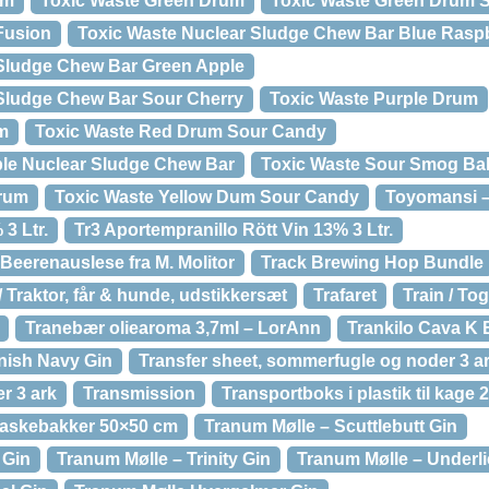
um
Toxic Waste Green Drum
Toxic Waste Green Drum 
Fusion
Toxic Waste Nuclear Sludge Chew Bar Blue Rasp
 Sludge Chew Bar Green Apple
 Sludge Chew Bar Sour Cherry
Toxic Waste Purple Drum
m
Toxic Waste Red Drum Sour Candy
ple Nuclear Sludge Chew Bar
Toxic Waste Sour Smog Bal
Drum
Toxic Waste Yellow Dum Sour Candy
Toyomansi –
3 Ltr.
Tr3 Aportempranillo Rött Vin 13% 3 Ltr.
Beerenauslese fra M. Molitor
Track Brewing Hop Bundle
/ Traktor, får & hunde, udstikkersæt
Trafaret
Train / Tog
Tranebær oliearoma 3,7ml – LorAnn
Trankilo Cava K 
nish Navy Gin
Transfer sheet, sommerfugle og noder 3 a
er 3 ark
Transmission
Transportboks i plastik til kage
vaskebakker 50×50 cm
Tranum Mølle – Scuttlebutt Gin
 Gin
Tranum Mølle – Trinity Gin
Tranum Mølle – Underl