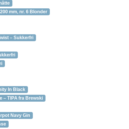
måtte
×200 mm, nr. 6 Blonder
wist – Sukkerfri
kkerfri
ri
nity In Black
le – TIPA fra Brewski
rpot Navy Gin
sse