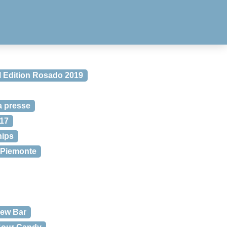
l Edition Rosado 2019
la presse
017
hips
 Piemonte
hew Bar