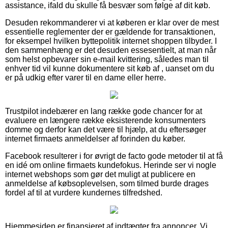
assistance, ifald du skulle få besvær som følge af dit køb.
Desuden rekommanderer vi at køberen er klar over de mest
essentielle reglementer der er gældende for transaktionen,
for eksempel hvilken byttepolitik internet shoppen tilbyder. I
den sammenhæng er det desuden essesentielt, at man når
som helst opbevarer sin e-mail kvittering, således man til
enhver tid vil kunne dokumentere sit køb af , uanset om du
er på udkig efter varer til en dame eller herre.
Trustpilot indebærer en lang række gode chancer for at
evaluere en længere række eksisterende konsumenters
domme og derfor kan det være til hjælp, at du eftersøger
internet firmaets anmeldelser af forinden du køber.
Facebook resulterer i for øvrigt de facto gode metoder til at få
en idé om online firmaets kundefokus. Herinde ser vi nogle
internet webshops som gør det muligt at publicere en
anmeldelse af købsoplevelsen, som tilmed burde drages
fordel af til at vurdere kundernes tilfredshed.
Hjemmesiden er finansieret af indtægter fra annoncer. Vi