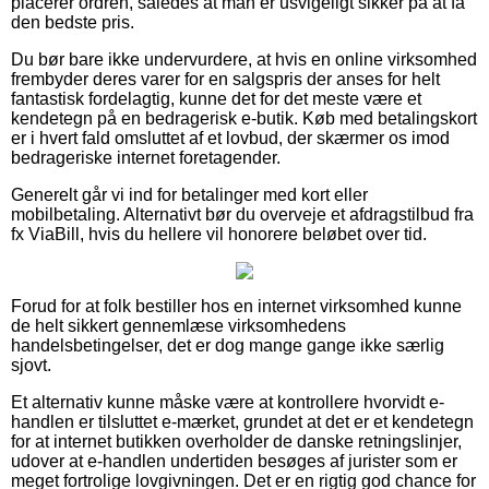
placerer ordren, således at man er usvigeligt sikker på at få
den bedste pris.
Du bør bare ikke undervurdere, at hvis en online virksomhed
frembyder deres varer for en salgspris der anses for helt
fantastisk fordelagtig, kunne det for det meste være et
kendetegn på en bedragerisk e-butik. Køb med betalingskort
er i hvert fald omsluttet af et lovbud, der skærmer os imod
bedrageriske internet foretagender.
Generelt går vi ind for betalinger med kort eller
mobilbetaling. Alternativt bør du overveje et afdragstilbud fra
fx ViaBill, hvis du hellere vil honorere beløbet over tid.
Forud for at folk bestiller hos en internet virksomhed kunne
de helt sikkert gennemlæse virksomhedens
handelsbetingelser, det er dog mange gange ikke særlig
sjovt.
Et alternativ kunne måske være at kontrollere hvorvidt e-
handlen er tilsluttet e-mærket, grundet at det er et kendetegn
for at internet butikken overholder de danske retningslinjer,
udover at e-handlen undertiden besøges af jurister som er
meget fortrolige lovgivningen. Det er en rigtig god chance for