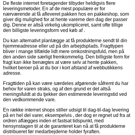
De fleste internet foretagender tilbyder heldigvis flere
leveringsmetoder. En af de mest populære er for
nærværende at få afleveret pakken hos en pakkeshop, som
giver dig mulighed for at hente varerne den dag der passer
dig. Denne er altså virkelig ukompliceret, samt ofte tillige
den billigste leveringsform ved køb af .
Du kan alternativt planlægge at få produkterne sendt til din
hjemmeadresse eller ud på din arbejdsplads. Fragttypen
bliver i mange tilfælde lidt mere omkostningsfuld, men på
den anden side særligt fremkommelig. Den billigste form for
fragt kan ikke benægtes at være selv at hente pakken,
hvilket beroer på at du bor i kort afstand af webbutikkens
adresse.
Fragttiden på kan være særdeles afgørende såfremt du har
behov for varen straks, og af den grund er det altså
meningsfuldt at du tjekker den estimerede leveringstid ved
den vedkommende vare.
En række internet shops stiller udsigt til dag-til-dag levering
på en hel del varer, eksempelvis , der dog er regnet ud fra at
ordren aflægges inden et fastsat tidspunkt, med
hensynstagen til at de garanteret kan nå at få produkterne
distribueret før medarbejderne holder fyraften.