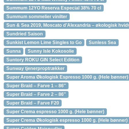
Summum 12YO Reserva Especial 38% 70 cl
Summum sommelier vinilter
Sun & Sea 2019, Moscato d’Alexandria – økologisk hvi
Sundried Saison
Sunkist Lemon Lime Singles to Go
Sunless Sea
Sunna
Sunny Isle Kokosolie
Suntory ROKU GIN Select Edition
Sunway tjenerproptrækker
Super Aroma Økologisk Espresso 1000 g. (Hele bønner)
Super Braid – Farve 1 – 86″
Super Braid – Farve 2 – 86″
Super Braid – Farve F20
Super Crema espresso 1000 g. (Hele bønner)
Super Crema Økologisk espresso 1000 g. (Hele bønner)
Super Golden Majsnudler