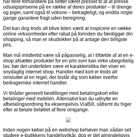
har flere forhandlere på nettet været presset til at at presse
udsalgspriserne på en række af deres produkter – til drenge
og piger, samt også til voksne – betragteligt, og endda nogle
gange garantere fragt uden beregning.
Det kan dog trods alt blive tiden værd at inspicere en række
online virksomheder efter rabat på forinden du færdiggør din
shopping, så man er skudsikker på at antage den billigste
pris.
Man må imidlertid være så påpasselig, at i tilfælde af at en e-
shop afsætter produkter for en pris som kan virke ubegribelig
lav, bør det undertiden være et karakteristika der viser en
snydagtig internet shop. Handler med kort er trods alt
omsluttet af en regel, der bistår dig som køber overfor
bedrageriske internet handler.
Vi tilråder generelt bestillinger med betalingskort eller
betalinger med mobilen. Alternativt kan du udnytte en
afbetalingsordning fra eksempelvis ViaBill, såfremt du higer
efter at betale beløbet af flere omgange.
Inden nogen køber på en webshop behøver man sådan set
studere e-butikkens handelsvilkår, dog er det almindeligvis