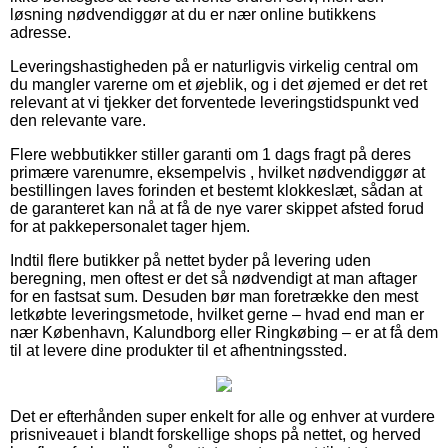
løsning nødvendiggør at du er nær online butikkens
adresse.
Leveringshastigheden på er naturligvis virkelig central om
du mangler varerne om et øjeblik, og i det øjemed er det ret
relevant at vi tjekker det forventede leveringstidspunkt ved
den relevante vare.
Flere webbutikker stiller garanti om 1 dags fragt på deres
primære varenumre, eksempelvis , hvilket nødvendiggør at
bestillingen laves forinden et bestemt klokkeslæt, sådan at
de garanteret kan nå at få de nye varer skippet afsted forud
for at pakkepersonalet tager hjem.
Indtil flere butikker på nettet byder på levering uden
beregning, men oftest er det så nødvendigt at man aftager
for en fastsat sum. Desuden bør man foretrække den mest
letkøbte leveringsmetode, hvilket gerne – hvad end man er
nær København, Kalundborg eller Ringkøbing – er at få dem
til at levere dine produkter til et afhentningssted.
Det er efterhånden super enkelt for alle og enhver at vurdere
prisniveauet i blandt forskellige shops på nettet, og herved