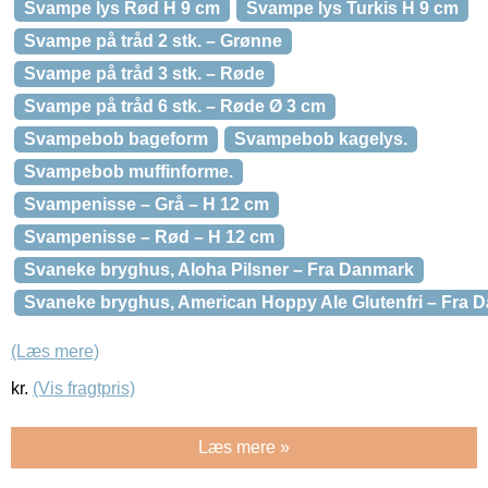
Svampe lys Rød H 9 cm
Svampe lys Turkis H 9 cm
Svampe på tråd 2 stk. – Grønne
Svampe på tråd 3 stk. – Røde
Svampe på tråd 6 stk. – Røde Ø 3 cm
Svampebob bageform
Svampebob kagelys.
Svampebob muffinforme.
Svampenisse – Grå – H 12 cm
Svampenisse – Rød – H 12 cm
Svaneke bryghus, Aloha Pilsner – Fra Danmark
Svaneke bryghus, American Hoppy Ale Glutenfri – Fra 
(Læs mere)
kr.
(Vis fragtpris)
Læs mere »