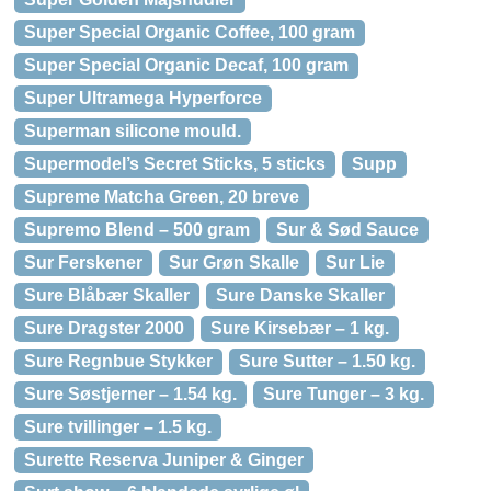
Super Special Organic Coffee, 100 gram
Super Special Organic Decaf, 100 gram
Super Ultramega Hyperforce
Superman silicone mould.
Supermodel’s Secret Sticks, 5 sticks
Supp
Supreme Matcha Green, 20 breve
Supremo Blend – 500 gram
Sur & Sød Sauce
Sur Ferskener
Sur Grøn Skalle
Sur Lie
Sure Blåbær Skaller
Sure Danske Skaller
Sure Dragster 2000
Sure Kirsebær – 1 kg.
Sure Regnbue Stykker
Sure Sutter – 1.50 kg.
Sure Søstjerner – 1.54 kg.
Sure Tunger – 3 kg.
Sure tvillinger – 1.5 kg.
Surette Reserva Juniper & Ginger