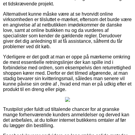
et tidskrævende projekt.
Alternativet kunne måske være at se hvorvidt online
virksomheden er tilsluttet e-mærket, eftersom det burde være
en angivelse af at netbutikken imødekommer de danske
love, samt at online butikken nu og da vurderes af
specialister som kender de gældende regler. Derudover
giver det dig anledning til at få assistance, såfremt du får
problemer ved dit køb.
Yderligere er det godt at man er oppe på mærkerne omkring
de mest essentielle retningslinjer der kan spille ind i
forbindelse med ordren, som eksempelvis den returrettighed
shoppen kører med. Derfor er det tilmed afgørende, at man
stadig bevarer sin kvitteringsmail, således man senere vil
kunne påvise sin ordre af , hvad end man er på udkig efter et
produkt til en dreng eller pige.
Trustpilot yder fuldt ud tiltalende chancer for at granske
mange forhenværende kunders anmeldelser og derved kan
det anbefales, at du tolker internet butikkens omtaler af før
du lægger din bestilling.