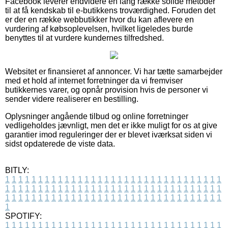
Facebook leverer endvidere en lang række solide metoder
til at få kendskab til e-butikkens troværdighed. Foruden det
er der en række webbutikker hvor du kan aflevere en
vurdering af købsoplevelsen, hvilket ligeledes burde
benyttes til at vurdere kundernes tilfredshed.
Websitet er finansieret af annoncer. Vi har tætte samarbejder
med et hold af internet forretninger da vi fremviser
butikkernes varer, og opnår provision hvis de personer vi
sender videre realiserer en bestilling.
Oplysninger angående tilbud og online forretninger
vedligeholdes jævnligt, men det er ikke muligt for os at give
garantier imod reguleringer der er blevet iværksat siden vi
sidst opdaterede de viste data.
BITLY:
1
1
1
1
1
1
1
1
1
1
1
1
1
1
1
1
1
1
1
1
1
1
1
1
1
1
1
1
1
1
1
1
1
1
1
1
1
1
1
1
1
1
1
1
1
1
1
1
1
1
1
1
1
1
1
1
1
1
1
1
1
1
1
1
1
1
1
1
1
1
1
1
1
1
1
1
1
1
1
1
1
1
1
1
1
1
1
1
1
1
1
1
1
1
1
1
1
1
1
1
SPOTIFY:
1
1
1
1
1
1
1
1
1
1
1
1
1
1
1
1
1
1
1
1
1
1
1
1
1
1
1
1
1
1
1
1
1