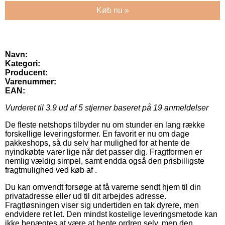
Køb nu »
Navn:
Kategori:
Producent:
Varenummer:
EAN:
Vurderet til
3.9
ud af 5 stjerner baseret på
19
anmeldelser
De fleste netshops tilbyder nu om stunder en lang række
forskellige leveringsformer. En favorit er nu om dage
pakkeshops, så du selv har mulighed for at hente de
nyindkøbte varer lige når det passer dig. Fragtformen er
nemlig vældig simpel, samt endda også den prisbilligste
fragtmulighed ved køb af .
Du kan omvendt forsøge at få varerne sendt hjem til din
privatadresse eller ud til dit arbejdes adresse.
Fragtløsningen viser sig undertiden en tak dyrere, men
endvidere ret let. Den mindst kostelige leveringsmetode kan
ikke benægtes at være at hente ordren selv, men den