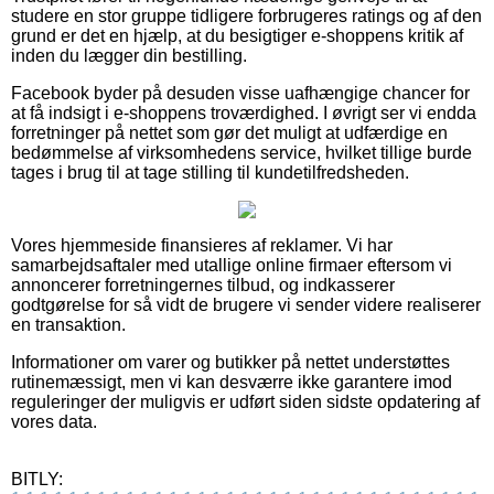
studere en stor gruppe tidligere forbrugeres ratings og af den
grund er det en hjælp, at du besigtiger e-shoppens kritik af
inden du lægger din bestilling.
Facebook byder på desuden visse uafhængige chancer for
at få indsigt i e-shoppens troværdighed. I øvrigt ser vi endda
forretninger på nettet som gør det muligt at udfærdige en
bedømmelse af virksomhedens service, hvilket tillige burde
tages i brug til at tage stilling til kundetilfredsheden.
Vores hjemmeside finansieres af reklamer. Vi har
samarbejdsaftaler med utallige online firmaer eftersom vi
annoncerer forretningernes tilbud, og indkasserer
godtgørelse for så vidt de brugere vi sender videre realiserer
en transaktion.
Informationer om varer og butikker på nettet understøttes
rutinemæssigt, men vi kan desværre ikke garantere imod
reguleringer der muligvis er udført siden sidste opdatering af
vores data.
BITLY: