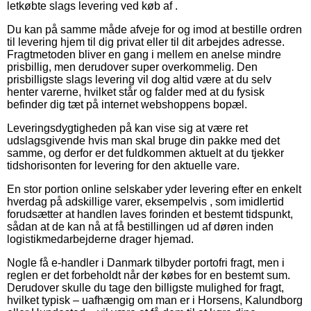
letkøbte slags levering ved køb af .
Du kan på samme måde afveje for og imod at bestille ordren
til levering hjem til dig privat eller til dit arbejdes adresse.
Fragtmetoden bliver en gang i mellem en anelse mindre
prisbillig, men derudover super overkommelig. Den
prisbilligste slags levering vil dog altid være at du selv
henter varerne, hvilket står og falder med at du fysisk
befinder dig tæt på internet webshoppens bopæl.
Leveringsdygtigheden på kan vise sig at være ret
udslagsgivende hvis man skal bruge din pakke med det
samme, og derfor er det fuldkommen aktuelt at du tjekker
tidshorisonten for levering for den aktuelle vare.
En stor portion online selskaber yder levering efter en enkelt
hverdag på adskillige varer, eksempelvis , som imidlertid
forudsætter at handlen laves forinden et bestemt tidspunkt,
sådan at de kan nå at få bestillingen ud af døren inden
logistikmedarbejderne drager hjemad.
Nogle få e-handler i Danmark tilbyder portofri fragt, men i
reglen er det forbeholdt når der købes for en bestemt sum.
Derudover skulle du tage den billigste mulighed for fragt,
hvilket typisk – uafhængig om man er i Horsens, Kalundborg