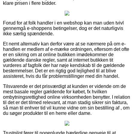
klare prisen i flere bidder.
Forud for at folk handler i en webshop kan man uden tvivl
gennemgå e-shoppens betingelser, dog er det naturligvis
ikke særlig spændende.
Et nemt alternativ kan derfor være at se nærmere på om e-
handlen er medlem af e-mærke ordningen, eftersom det ofte
er en sikring om at online butikken imødekommer de
gældende danske regler, samt at internet butikken tit
vurderes af fagfolk der har nøje kendskab til de gældende
bestemmelser. Det er en rigtig god lejlighed til at blive
assisteret, hvis du får problemstillinger med din handel.
Tilsvarende er det prisværdigt at kunden er vidende om de
mest basale regler gældende for købet, fx hvilken
ombytningsrettighed online virksomheden benytter. I relation
til det er det tilmed relevant, at man stadig sikrer sin faktura,
så man til enhver tid vil kunne vidne om sin bestilling af , om
du søger produkter til en herre eller dame.
Trustpilot fører til nogenlunde hæderlige genveje til at