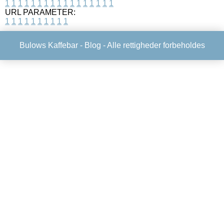
1
1
1
1
1
1
1
1
1
1
1
1
1
1
1
1
1
URL PARAMETER:
1
1
1
1
1
1
1
1
1
1
Bulows Kaffebar -
Blog
- Alle rettigheder forbeholdes