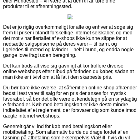
eller Hundested – vil være at få dem til at køre dine
produkter til et afhentningssted.
Det er jo rigtig overkommeligt for alle og enhver at søge sig
frem til priser i blandt forskellige internet selskaber, og med
det motiv har flertallet af e-shops ikke kunne slippe for at
nedsætte salgspriserne på deres varer – til børn, og
ligeledes til mænd og kvinder – helt i bund, og endda nogle
gange love fragt uden beregning.
Det kan trods alt vise sig gavnligt at kontrollere diverse
online webshops efter tilbud på forinden du køber, sådan at
man ikke er i tvivl om at få fat i den skarpeste pris.
Du bør bare ikke overse, at såfremt en online shop afhænder
bedst i test varer til salg for en pris der anses for mystisk
favorabel, så bør det ofte være et kendetegn på en snydagtig
e-forhandler. Køb med betalingskort er ikke desto mindre
indbefattet af et reglement, der forsvarer dig som kunde imod
uægte internet webshops.
Generelt går vi ind for køb med betalingskort eller
mobilbetaling. Som alternativ burde du drage fordel af en
løsning på afbetaling som eksempelvis ViaBill, hvis du vil