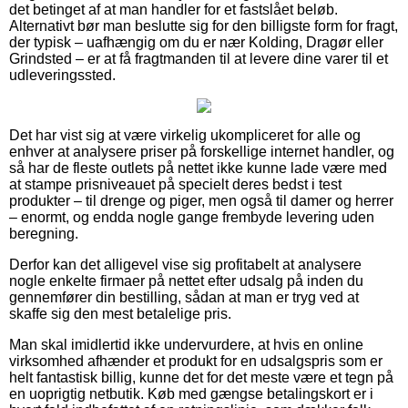
det betinget af at man handler for et fastslået beløb.
Alternativt bør man beslutte sig for den billigste form for fragt,
der typisk – uafhængig om du er nær Kolding, Dragør eller
Grindsted – er at få fragtmanden til at levere dine varer til et
udleveringssted.
Det har vist sig at være virkelig ukompliceret for alle og
enhver at analysere priser på forskellige internet handler, og
så har de fleste outlets på nettet ikke kunne lade være med
at stampe prisniveauet på specielt deres bedst i test
produkter – til drenge og piger, men også til damer og herrer
– enormt, og endda nogle gange frembyde levering uden
beregning.
Derfor kan det alligevel vise sig profitabelt at analysere
nogle enkelte firmaer på nettet efter udsalg på inden du
gennemfører din bestilling, sådan at man er tryg ved at
skaffe sig den mest betalelige pris.
Man skal imidlertid ikke undervurdere, at hvis en online
virksomhed afhænder et produkt for en udsalgspris som er
helt fantastisk billig, kunne det for det meste være et tegn på
en uoprigtig netbutik. Køb med gængse betalingskort er i