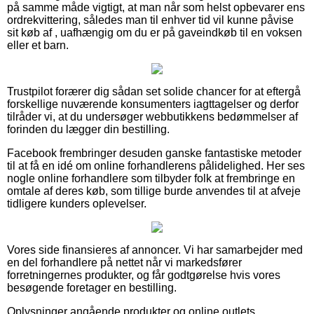
på samme måde vigtigt, at man når som helst opbevarer ens
ordrekvittering, således man til enhver tid vil kunne påvise
sit køb af , uafhængig om du er på gaveindkøb til en voksen
eller et barn.
Trustpilot forærer dig sådan set solide chancer for at eftergå
forskellige nuværende konsumenters iagttagelser og derfor
tilråder vi, at du undersøger webbutikkens bedømmelser af
forinden du lægger din bestilling.
Facebook frembringer desuden ganske fantastiske metoder
til at få en idé om online forhandlerens pålidelighed. Her ses
nogle online forhandlere som tilbyder folk at frembringe en
omtale af deres køb, som tillige burde anvendes til at afveje
tidligere kunders oplevelser.
Vores side finansieres af annoncer. Vi har samarbejder med
en del forhandlere på nettet når vi markedsfører
forretningernes produkter, og får godtgørelse hvis vores
besøgende foretager en bestilling.
Oplysninger angående produkter og online outlets