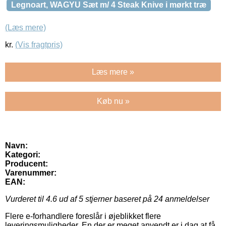
Legnoart, WAGYU Sæt m/ 4 Steak Knive i mørkt træ
(Læs mere)
kr.
(Vis fragtpris)
Læs mere »
Køb nu »
Navn:
Kategori:
Producent:
Varenummer:
EAN:
Vurderet til
4.6
ud af 5 stjerner baseret på
24
anmeldelser
Flere e-forhandlere foreslår i øjeblikket flere
leveringsmuligheder. En der er meget anvendt er i dag at få