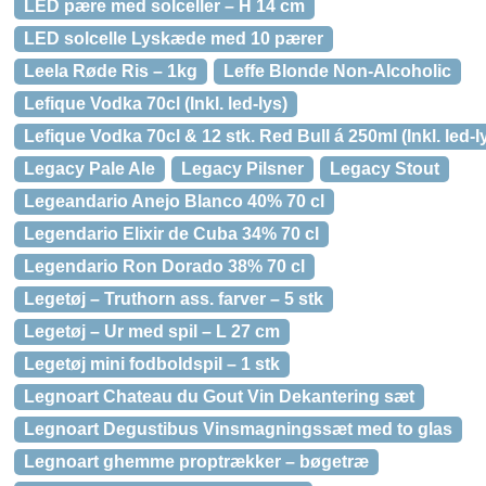
LED pære med solceller – H 14 cm
LED solcelle Lyskæde med 10 pærer
Leela Røde Ris – 1kg
Leffe Blonde Non-Alcoholic
Lefique Vodka 70cl (Inkl. led-lys)
Lefique Vodka 70cl & 12 stk. Red Bull á 250ml (Inkl. led-l
Legacy Pale Ale
Legacy Pilsner
Legacy Stout
Legeandario Anejo Blanco 40% 70 cl
Legendario Elixir de Cuba 34% 70 cl
Legendario Ron Dorado 38% 70 cl
Legetøj – Truthorn ass. farver – 5 stk
Legetøj – Ur med spil – L 27 cm
Legetøj mini fodboldspil – 1 stk
Legnoart Chateau du Gout Vin Dekantering sæt
Legnoart Degustibus Vinsmagningssæt med to glas
Legnoart ghemme proptrækker – bøgetræ