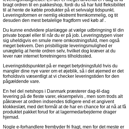
bragt ordren til en pakkeshop, fordi du så har fuld fleksibilitet
til at hente de købte produkter på et selvvalgt tidspunkt.
Leveringsformen er nemlig ekstremt fremkommelig, og tit
desuden den mest betalelige fragtform ved køb af .
Du kunne endvidere planlægge at vælge udbringning til din
private bopæl eller til når du er på job. Leveringstypen viser
sig uheldigvis en smule mere omkostningsfuld, men også
meget bekvem. Den prisbilligste leveringsmulighed er
unægtelig at hente ordren selv, hvilket dog kræver at du
lever nær internet forretningens tilholdssted.
Leveringstidspunktet på er meget betydningsfuld hvis du
mangler dine nye varer om et øjeblik, så i det øjemed er det
forholdsvis væsentligt at vi checker leveringstiden for den
pågældende vare.
En hel del netshops i Danmark præsterer dag-til-dag
levering på de fleste varer, eksempelvis , men som trods alt
påkræver at ordren indsendes tidligere end et angivent
klokkeslæt, med det formål at de har en chance for at nå at få
produktet pakket forud for at lagermedarbejderne drager
hjemad.
Nogle e-forhandlere frembyder fri fragt, men for det meste er