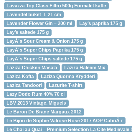
Lavazza Top Class Filtro 500g Formalet kaffe
Lavendel buket -L 21 cm
Lavender Flower Gin – 200 ml
Lay’s paprika 175 g
Lay’s saltede 175 g
LayÂ´s Sour Cream & Onion 175 g
LayÂ´s Super Chips Paprika 175 g
LayÂ´s Super Chips saltede 175 g
Laziza Chicken Masala
Laziza Haleem Mix
Laziza Kofta
Laziza Quorma Krydderi
Laziza Tandoori
Lazurite T-shirt
Lazy Dodo Rum 40% 70 cl
LBV 2013 Vintage, Miguels
Le Baron De Brane Margaux 2012
Le Bijou de Sophie Valrose Rosé 2017 AOP CabriÃ¨r
Le Chai au Quai – Premium Selection La Cite Medievale 