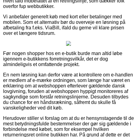
hvert fald indbefattet af en retningslinje, som dækker folk
overfor fup webbutikker.
Vi anbefaler generelt køb med kort eller betalinger med
mobilen. Som et alternativ bør du overveje en løsning på
afbetaling fra f.eks. ViaBill, ifald du gerne vil klare prisen
over et længere tidsrum.
Før nogen shopper hos en e-butik burde man altid løbe
igennem e-butikkens forretningsvilkår, det er dog
almindeligvis et omfattende projekt.
En nem løsning kan derfor være at kontrollere om e-handlen
er medlem af e-mærke ordningen, som længe har været en
erklæring om at webshoppen efterlever gældende dansk
lovgivning, foruden at webshoppen hyppigt monitoreres af
sagkyndige som forstår retningslinjerne. Desuden tilbydes
du chance for en håndsrækning, såfremt du skulle få
vanskeligheder ved dit køb.
Herudover stiller vi forslag om at du er hensynstagende til de
mest betydningsfulde bestemmelser der gør sig gældende i
forbindelse med købet, som for eksempel hvilken
returneringsret online butikken har. På grund af dette er det