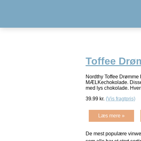
Toffee Drø
Nordthy Toffee Drømme B
MÆLKechokolade. Disse k
med lys chokolade. Hver s
39.99
kr.
(Vis fragtpris)
Læs mere »
De mest populære vinweb