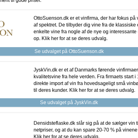
ment til gode priser.
OttoSuenson.dk er et vinfirma, der har fokus på
af spektret. De tilbyder dig vine fra de klassisk
enkelte vine fra nogle af de nye og interessante
op. Klik her for at se deres udvalg.
Se udvalget på OttoSuenson.dk
JyskVin.dk er et af Danmarks førende vinfirmae
kvalitetsvine fra hele verden. Fra firmaets start 
direkte import af vin fra hovedsageligt små vinb
til deres kunder. Klik her for at se deres udvalg.
Se udvalget på JyskVin.dk
Densidsteflaske.dk slår sig på at de sælger vin
netpriser, og at du kan spare 20-70 % på vinene
Klik her for at se deres udvalg.