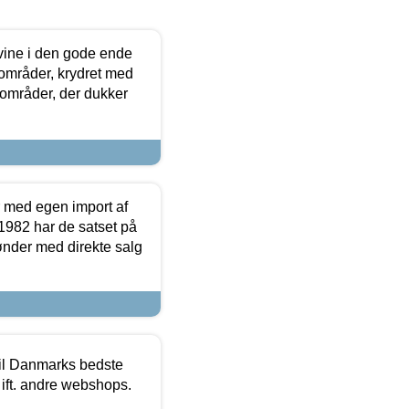
 vine i den gode ende
e områder, krydret med
 områder, der dukker
r med egen import af
i 1982 har de satset på
ønder med direkte salg
 til Danmarks bedste
 ift. andre webshops.