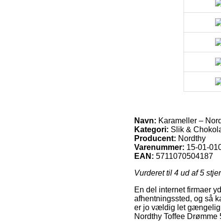
Navn:
Karameller – Nor
Kategori:
Slik & Chokola
Producent:
Nordthy
Varenummer:
15-01-01
EAN:
5711070504187
Vurderet til
4
ud af 5 stje
En del internet firmaer 
afhentningssted, og så ka
er jo vældig let gængeli
Nordthy Toffee Drømme 