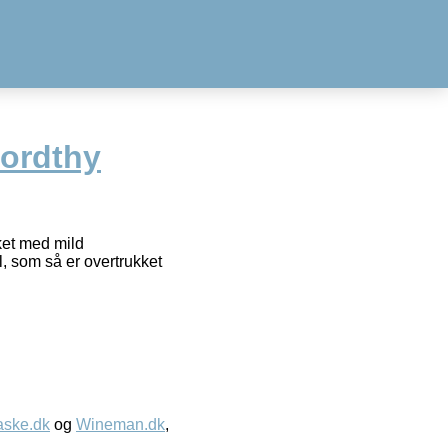
Nordthy
ket med mild
, som så er overtrukket
aske.dk
og
Wineman.dk
,