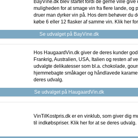
BayVine.dk blev startet fordi de gerne ville give
muligheden for at smage vin fra flere lande, og p
druer man dyrker vin på. Hos dem behøver du der
købe 6 eller 12 flasker af samme vin. Klik her fo
Se udvalget på BayVine.dk
Hos HaugaardVin.dk giver de deres kunder gode
Frankrig, Australien, USA, Italien og resten af v
udvalgte delikatesser som bl.a. chokolade, gourm
hjemmebagte småkager og håndlavede karameller
deres udvalg.
Se udvalget på HaugaardVin.dk
VinTilKostpris.dk er en vinklub, som giver dig m
til indkøbspriser. Klik her for at se deres udvalg.