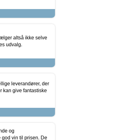
ælger altså ikke selve
res udvalg.
lige leverandører, der
r kan give fantastiske
unde og
od vin til prisen. De