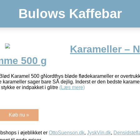
Bulows Kaffebar
Karameller – 
mme 500 g
lød Karamel 500 gNordthys bløde flødekarameller er overtruk
arameller sager bare SÅ dejlig. Inderst er den bedste karamel
tykke er indpakket i glitre
(Læs mere)
Køb nu »
shops i øjeblikket er
OttoSuenson.dk
,
JyskVin.dk
,
Densidstefl