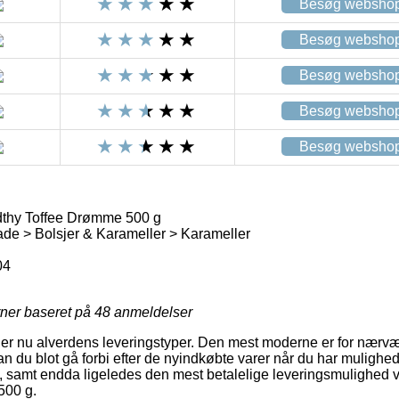
Besøg websho
Besøg websho
Besøg websho
Besøg websho
Besøg websho
dthy Toffee Drømme 500 g
de > Bolsjer & Karameller > Karameller
04
rner baseret på
48
anmeldelser
yder nu alverdens leveringstyper. Den mest moderne er for nærvær
n du blot gå forbi efter de nyindkøbte varer når du har mulighe
g, samt endda ligeledes den mest betalelige leveringsmulighed 
500 g.