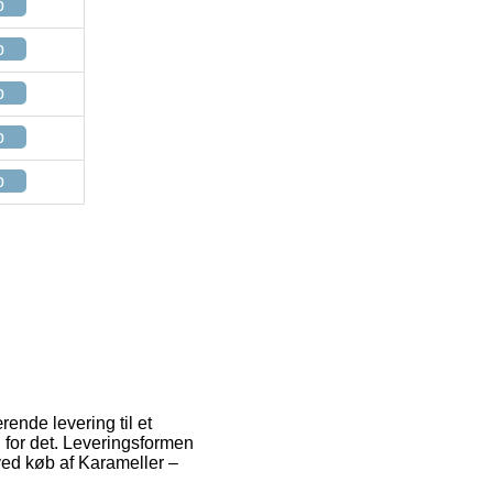
p
p
p
p
p
ende levering til et
d for det. Leveringsformen
ved køb af Karameller –