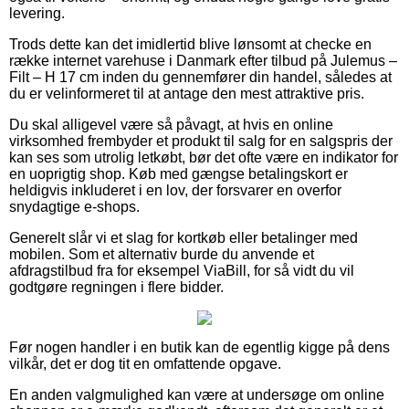
levering.
Trods dette kan det imidlertid blive lønsomt at checke en
række internet varehuse i Danmark efter tilbud på Julemus –
Filt – H 17 cm inden du gennemfører din handel, således at
du er velinformeret til at antage den mest attraktive pris.
Du skal alligevel være så påvagt, at hvis en online
virksomhed frembyder et produkt til salg for en salgspris der
kan ses som utrolig letkøbt, bør det ofte være en indikator for
en uoprigtig shop. Køb med gængse betalingskort er
heldigvis inkluderet i en lov, der forsvarer en overfor
snydagtige e-shops.
Generelt slår vi et slag for kortkøb eller betalinger med
mobilen. Som et alternativ burde du anvende et
afdragstilbud fra for eksempel ViaBill, for så vidt du vil
godtgøre regningen i flere bidder.
Før nogen handler i en butik kan de egentlig kigge på dens
vilkår, det er dog tit en omfattende opgave.
En anden valgmulighed kan være at undersøge om online