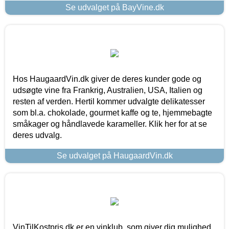
Se udvalget på BayVine.dk
Hos HaugaardVin.dk giver de deres kunder gode og
udsøgte vine fra Frankrig, Australien, USA, Italien og
resten af verden. Hertil kommer udvalgte delikatesser
som bl.a. chokolade, gourmet kaffe og te, hjemmebagte
småkager og håndlavede karameller. Klik her for at se
deres udvalg.
Se udvalget på HaugaardVin.dk
VinTilKostpris.dk er en vinklub, som giver dig mulighed