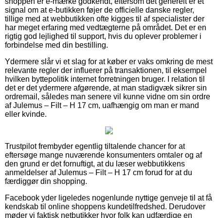
shoppen er e-mærke godkendt, eftersom det generelt er et
signal om at e-butikken føjer de officielle danske regler,
tillige med at webbutikken ofte kigges til af specialister der
har meget erfaring med vedtægterne på området. Det er en
rigtig god lejlighed til support, hvis du oplever problemer i
forbindelse med din bestilling.
Ydermere slår vi et slag for at køber er vaks omkring de mest
relevante regler der influerer på transaktionen, til eksempel
hvilken byttepolitik internet forretningen bruger. I relation til
det er det ydermere afgørende, at man stadigvæk sikrer sin
ordremail, således man senere vil kunne vidne om sin ordre
af Julemus – Filt – H 17 cm, uafhængig om man er mand
eller kvinde.
Trustpilot frembyder egentlig tiltalende chancer for at
eftersøge mange nuværende konsumenters omtaler og af
den grund er det fornuftigt, at du læser webbutikkens
anmeldelser af Julemus – Filt – H 17 cm forud for at du
færdiggør din shopping.
Facebook yder ligeledes nogenlunde nyttige genveje til at få
kendskab til online shoppens kundetilfredshed. Derudover
møder vi faktisk netbutikker hvor folk kan udfærdige en