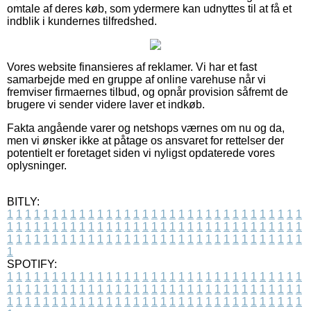
omtale af deres køb, som ydermere kan udnyttes til at få et
indblik i kundernes tilfredshed.
Vores website finansieres af reklamer. Vi har et fast
samarbejde med en gruppe af online varehuse når vi
fremviser firmaernes tilbud, og opnår provision såfremt de
brugere vi sender videre laver et indkøb.
Fakta angående varer og netshops værnes om nu og da,
men vi ønsker ikke at påtage os ansvaret for rettelser der
potentielt er foretaget siden vi nyligst opdaterede vores
oplysninger.
BITLY:
1
1
1
1
1
1
1
1
1
1
1
1
1
1
1
1
1
1
1
1
1
1
1
1
1
1
1
1
1
1
1
1
1
1
1
1
1
1
1
1
1
1
1
1
1
1
1
1
1
1
1
1
1
1
1
1
1
1
1
1
1
1
1
1
1
1
1
1
1
1
1
1
1
1
1
1
1
1
1
1
1
1
1
1
1
1
1
1
1
1
1
1
1
1
1
1
1
1
1
1
SPOTIFY:
1
1
1
1
1
1
1
1
1
1
1
1
1
1
1
1
1
1
1
1
1
1
1
1
1
1
1
1
1
1
1
1
1
1
1
1
1
1
1
1
1
1
1
1
1
1
1
1
1
1
1
1
1
1
1
1
1
1
1
1
1
1
1
1
1
1
1
1
1
1
1
1
1
1
1
1
1
1
1
1
1
1
1
1
1
1
1
1
1
1
1
1
1
1
1
1
1
1
1