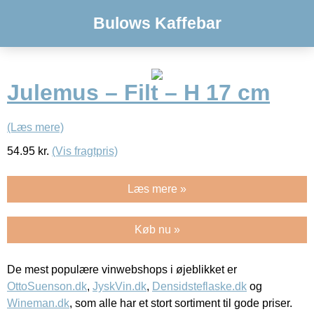
Bulows Kaffebar
Julemus – Filt – H 17 cm
(Læs mere)
54.95
kr.
(Vis fragtpris)
Læs mere »
Køb nu »
De mest populære vinwebshops i øjeblikket er
OttoSuenson.dk
,
JyskVin.dk
,
Densidsteflaske.dk
og
Wineman.dk
, som alle har et stort sortiment til gode priser.