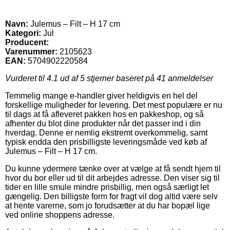
Navn:
Julemus – Filt – H 17 cm
Kategori:
Jul
Producent:
Varenummer:
2105623
EAN:
5704902220584
Vurderet til
4.1
ud af 5 stjerner baseret på
41
anmeldelser
Temmelig mange e-handler giver heldigvis en hel del
forskellige muligheder for levering. Det mest populære er nu
til dags at få afleveret pakken hos en pakkeshop, og så
afhenter du blot dine produkter når det passer ind i din
hverdag. Denne er nemlig ekstremt overkommelig, samt
typisk endda den prisbilligste leveringsmåde ved køb af
Julemus – Filt – H 17 cm.
Du kunne ydermere tænke over at vælge at få sendt hjem til
hvor du bor eller ud til dit arbejdes adresse. Den viser sig til
tider en lille smule mindre prisbillig, men også særligt let
gængelig. Den billigste form for fragt vil dog altid være selv
at hente varerne, som jo forudsætter at du har bopæl lige
ved online shoppens adresse.