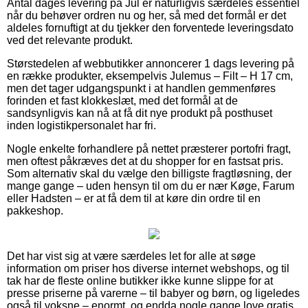
Antal dages levering på Jul er naturligvis særdeles essentiel
når du behøver ordren nu og her, så med det formål er det
aldeles fornuftigt at du tjekker den forventede leveringsdato
ved det relevante produkt.
Størstedelen af webbutikker annoncerer 1 dags levering på
en række produkter, eksempelvis Julemus – Filt – H 17 cm,
men det tager udgangspunkt i at handlen gemmenføres
forinden et fast klokkeslæt, med det formål at de
sandsynligvis kan nå at få dit nye produkt på posthuset
inden logistikpersonalet har fri.
Nogle enkelte forhandlere på nettet præsterer portofri fragt,
men oftest påkræves det at du shopper for en fastsat pris.
Som alternativ skal du vælge den billigste fragtløsning, der
mange gange – uden hensyn til om du er nær Køge, Farum
eller Hadsten – er at få dem til at køre din ordre til en
pakkeshop.
Det har vist sig at være særdeles let for alle at søge
information om priser hos diverse internet webshops, og til
tak har de fleste online butikker ikke kunne slippe for at
presse priserne på varerne – til babyer og børn, og ligeledes
også til voksne – enormt, og endda nogle gange love gratis