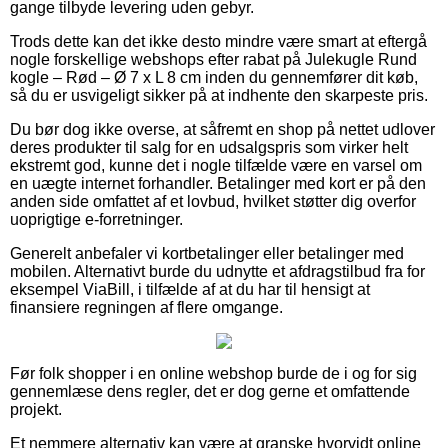
gange tilbyde levering uden gebyr.
Trods dette kan det ikke desto mindre være smart at eftergå
nogle forskellige webshops efter rabat på Julekugle Rund
kogle – Rød – Ø 7 x L 8 cm inden du gennemfører dit køb,
så du er usvigeligt sikker på at indhente den skarpeste pris.
Du bør dog ikke overse, at såfremt en shop på nettet udlover
deres produkter til salg for en udsalgspris som virker helt
ekstremt god, kunne det i nogle tilfælde være en varsel om
en uægte internet forhandler. Betalinger med kort er på den
anden side omfattet af et lovbud, hvilket støtter dig overfor
uoprigtige e-forretninger.
Generelt anbefaler vi kortbetalinger eller betalinger med
mobilen. Alternativt burde du udnytte et afdragstilbud fra for
eksempel ViaBill, i tilfælde af at du har til hensigt at
finansiere regningen af flere omgange.
Før folk shopper i en online webshop burde de i og for sig
gennemlæse dens regler, det er dog gerne et omfattende
projekt.
Et nemmere alternativ kan være at granske hvorvidt online