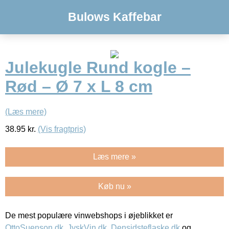
Bulows Kaffebar
Julekugle Rund kogle –
Rød – Ø 7 x L 8 cm
(Læs mere)
38.95
kr.
(Vis fragtpris)
Læs mere »
Køb nu »
De mest populære vinwebshops i øjeblikket er
OttoSuenson.dk
,
JyskVin.dk
,
Densidsteflaske.dk
og