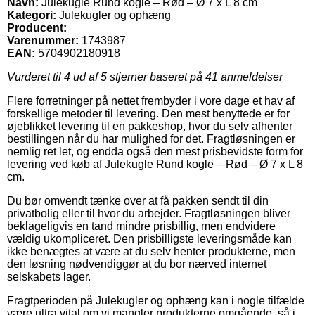
Navn:
Julekugle Rund kogle – Rød – Ø 7 x L 8 cm
Kategori:
Julekugler og ophæng
Producent:
Varenummer:
1743987
EAN:
5704902180918
Vurderet til
4
ud af 5 stjerner baseret på
41
anmeldelser
Flere forretninger på nettet frembyder i vore dage et hav af
forskellige metoder til levering. Den mest benyttede er for
øjeblikket levering til en pakkeshop, hvor du selv afhenter
bestillingen når du har mulighed for det. Fragtløsningen er
nemlig ret let, og endda også den mest prisbevidste form for
levering ved køb af Julekugle Rund kogle – Rød – Ø 7 x L 8
cm.
Du bør omvendt tænke over at få pakken sendt til din
privatbolig eller til hvor du arbejder. Fragtløsningen bliver
beklageligvis en tand mindre prisbillig, men endvidere
vældig ukompliceret. Den prisbilligste leveringsmåde kan
ikke benægtes at være at du selv henter produkterne, men
den løsning nødvendiggør at du bor nærved internet
selskabets lager.
Fragtperioden på Julekugler og ophæng kan i nogle tilfælde
være ultra vital om vi mangler produkterne omgående, så i