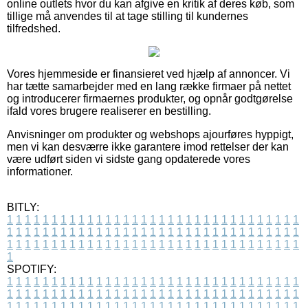
online outlets hvor du kan afgive en kritik af deres køb, som
tillige må anvendes til at tage stilling til kundernes
tilfredshed.
Vores hjemmeside er finansieret ved hjælp af annoncer. Vi
har tætte samarbejder med en lang række firmaer på nettet
og introducerer firmaernes produkter, og opnår godtgørelse
ifald vores brugere realiserer en bestilling.
Anvisninger om produkter og webshops ajourføres hyppigt,
men vi kan desværre ikke garantere imod rettelser der kan
være udført siden vi sidste gang opdaterede vores
informationer.
BITLY:
1
1
1
1
1
1
1
1
1
1
1
1
1
1
1
1
1
1
1
1
1
1
1
1
1
1
1
1
1
1
1
1
1
1
1
1
1
1
1
1
1
1
1
1
1
1
1
1
1
1
1
1
1
1
1
1
1
1
1
1
1
1
1
1
1
1
1
1
1
1
1
1
1
1
1
1
1
1
1
1
1
1
1
1
1
1
1
1
1
1
1
1
1
1
1
1
1
1
1
1
SPOTIFY:
1
1
1
1
1
1
1
1
1
1
1
1
1
1
1
1
1
1
1
1
1
1
1
1
1
1
1
1
1
1
1
1
1
1
1
1
1
1
1
1
1
1
1
1
1
1
1
1
1
1
1
1
1
1
1
1
1
1
1
1
1
1
1
1
1
1
1
1
1
1
1
1
1
1
1
1
1
1
1
1
1
1
1
1
1
1
1
1
1
1
1
1
1
1
1
1
1
1
1