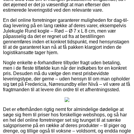
det øjemed er det jo væsentligt at man efterser den
estimerede leveringstid ved den relevante vare.
En del online forretninger garanterer muligheden for dag-til-
dag levering på en lang række af deres varer, eksempelvis
Julekugle Rund kogle – Rød – Ø 7 x L 8 cm, men vær
påpasselig da det er regnet ud fra at bestillingen
gennemføres inden et konkret tidspunkt, med hensynstagen
til at de garanteret kan nå at få pakken klargjort inden de
logistikansatte tager hjem.
Nogle enkelte e-forhandlere tilbyder fragt uden betaling,
men i de fleste tilfælde kun når der indkøbes for en konkret
pris. Desuden må du vælge den mest prisbevidste
leveringstype, der gerne – uden hensyn til om man opholder
sig tæt på Fredericia, Nørresundby eller Nivå – vil være at få
fragtmanden til at levere din ordre til et afhentningssted.
Det er efterhånden rigtig nemt for almindelige dødelige at
søge sig frem til priser hos forskellige webshops, og så har
en hel del online forretninger set sig tvunget til at sænke
salgspriserne på en række af deres produkter – til piger og
drenge, og tillige også til voksne – voldsomt, og endda nogle