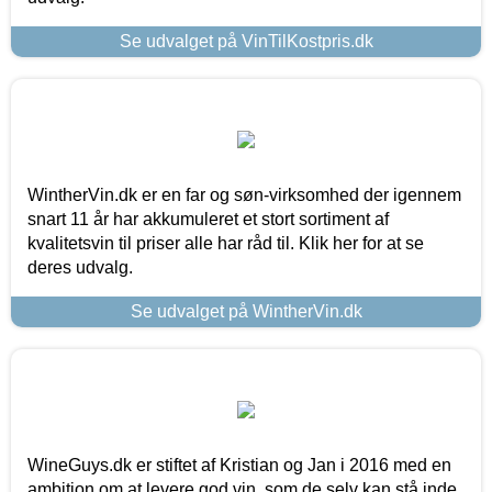
Se udvalget på VinTilKostpris.dk
WintherVin.dk er en far og søn-virksomhed der igennem
snart 11 år har akkumuleret et stort sortiment af
kvalitetsvin til priser alle har råd til. Klik her for at se
deres udvalg.
Se udvalget på WintherVin.dk
WineGuys.dk er stiftet af Kristian og Jan i 2016 med en
ambition om at levere god vin, som de selv kan stå inde