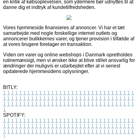
en kritik af købsoplevelsen, som ydermere bør udnyttes til at
danne dig et indtryk af kundetilfredsheden.
Vores hjemmeside finansieres af annoncer. Vi har et tæt
samarbejde med nogle forskellige internet outlets og
annoncerer butikkernes varer, og tjener provision i tilfælde af
at vores brugere foretager en transaktion.
Viden om varer og online webshops i Danmark opretholdes
rutinemæssigt, men vi ønsker ikke at blive stillet ansvarlig for
ændringer der muligvis er udarbejdet efter at vi senest
opdaterede hjemmesidens oplysninger.
BITLY:
1
1
1
1
1
1
1
1
1
1
1
1
1
1
1
1
1
1
1
1
1
1
1
1
1
1
1
1
1
1
1
1
1
1
1
1
1
1
1
1
1
1
1
1
1
1
1
1
1
1
1
1
1
1
1
1
1
1
1
1
1
1
1
1
1
1
1
1
1
1
1
1
1
1
1
1
1
1
1
1
1
1
1
1
1
1
1
1
1
1
1
1
1
1
1
1
1
1
1
1
SPOTIFY:
1
1
1
1
1
1
1
1
1
1
1
1
1
1
1
1
1
1
1
1
1
1
1
1
1
1
1
1
1
1
1
1
1
1
1
1
1
1
1
1
1
1
1
1
1
1
1
1
1
1
1
1
1
1
1
1
1
1
1
1
1
1
1
1
1
1
1
1
1
1
1
1
1
1
1
1
1
1
1
1
1
1
1
1
1
1
1
1
1
1
1
1
1
1
1
1
1
1
1
1