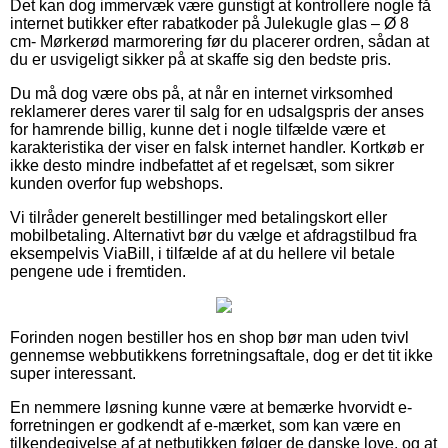
Det kan dog immervæk være gunstigt at kontrollere nogle få
internet butikker efter rabatkoder på Julekugle glas – Ø 8
cm- Mørkerød marmorering før du placerer ordren, sådan at
du er usvigeligt sikker på at skaffe sig den bedste pris.
Du må dog være obs på, at når en internet virksomhed
reklamerer deres varer til salg for en udsalgspris der anses
for hamrende billig, kunne det i nogle tilfælde være et
karakteristika der viser en falsk internet handler. Kortkøb er
ikke desto mindre indbefattet af et regelsæt, som sikrer
kunden overfor fup webshops.
Vi tilråder generelt bestillinger med betalingskort eller
mobilbetaling. Alternativt bør du vælge et afdragstilbud fra
eksempelvis ViaBill, i tilfælde af at du hellere vil betale
pengene ude i fremtiden.
Forinden nogen bestiller hos en shop bør man uden tvivl
gennemse webbutikkens forretningsaftale, dog er det tit ikke
super interessant.
En nemmere løsning kunne være at bemærke hvorvidt e-
forretningen er godkendt af e-mærket, som kan være en
tilkendegivelse af at netbutikken følger de danske love, og at