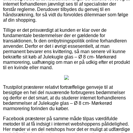
internet forhandleren jævnligt ses til af specialister der
forstår reglerne. Derudover tilbydes du genvej til en
håndsrækning, for så vidt du forvoldes dilemmaer som følge
af din shopping.
Tillige er det prisværdigt at kunden er klar over de
fundamentale bestemmelser der er gældende for
transaktionen, fx den ombytningspolitik online forhandleren
anvender. Derfor er det i øvrigt essesentielt, at man
permanent bevarer ens kvittering, så man senere vil kunne
bekræfte sit køb af Julekugle glas – Ø 8 cm- Mørkerød
marmorering, uafhængig om man er på udkig efter et produkt
til en kvinde eller mand.
Trustpilot præsterer relativt fortræffelige genveje til at
besigtige en hel del nuværende forbrugeres bedømmelser
og derfor er det smart, at du studerer internet forhandlerens
bedømmelser af Julekugle glas – Ø 8 cm- Mørkerød
marmorering forinden du køber.
Facebook præsterer på samme måde tilpas værdifulde
metoder til at få indsigt i internet webshoppens pålidelighed.
Her møder vi en del netshops hvor det er muligt at udfærdige