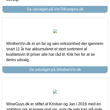
Se udvalget på VinTilKostpris.dk
WintherVin.dk er en far og søn-virksomhed der igennem
snart 11 år har akkumuleret et stort sortiment af
kvalitetsvin til priser alle har råd til. Klik her for at se
deres udvalg.
Se udvalget på WintherVin.dk
WineGuys.dk er stiftet af Kristian og Jan i 2016 med en
ambition om at levere god vin, som de selv kan stå inde