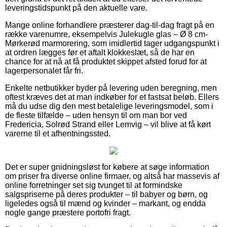
leveringstidspunkt på den aktuelle vare.
Mange online forhandlere præsterer dag-til-dag fragt på en
række varenumre, eksempelvis Julekugle glas – Ø 8 cm-
Mørkerød marmorering, som imidlertid tager udgangspunkt i
at ordren lægges før et aftalt klokkeslæt, så de har en
chance for at nå at få produktet skippet afsted forud for at
lagerpersonalet får fri.
Enkelte netbutikker byder på levering uden beregning, men
oftest kræves det at man indkøber for et fastsat beløb. Ellers
må du udse dig den mest betalelige leveringsmodel, som i
de fleste tilfælde – uden hensyn til om man bor ved
Fredericia, Solrød Strand eller Lemvig – vil blive at få kørt
varerne til et afhentningssted.
Det er super gnidningsløst for købere at søge information
om priser fra diverse online firmaer, og altså har massevis af
online forretninger set sig tvunget til at formindske
salgspriserne på deres produkter – til babyer og børn, og
ligeledes også til mænd og kvinder – markant, og endda
nogle gange præstere portofri fragt.