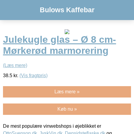
Bulows Kaffebar
Julekugle glas – Ø 8 cm-
Mørkerød marmorering
(Læs mere)
38.5
kr.
(Vis fragtpris)
Læs mere »
Køb nu »
De mest populære vinwebshops i øjeblikket er
OttoSuenson.dk
,
JyskVin.dk
,
Densidsteflaske.dk
og