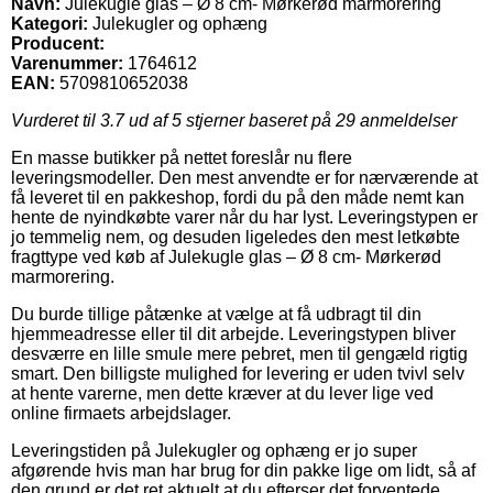
Navn:
Julekugle glas – Ø 8 cm- Mørkerød marmorering
Kategori:
Julekugler og ophæng
Producent:
Varenummer:
1764612
EAN:
5709810652038
Vurderet til
3.7
ud af 5 stjerner baseret på
29
anmeldelser
En masse butikker på nettet foreslår nu flere
leveringsmodeller. Den mest anvendte er for nærværende at
få leveret til en pakkeshop, fordi du på den måde nemt kan
hente de nyindkøbte varer når du har lyst. Leveringstypen er
jo temmelig nem, og desuden ligeledes den mest letkøbte
fragttype ved køb af Julekugle glas – Ø 8 cm- Mørkerød
marmorering.
Du burde tillige påtænke at vælge at få udbragt til din
hjemmeadresse eller til dit arbejde. Leveringstypen bliver
desværre en lille smule mere pebret, men til gengæld rigtig
smart. Den billigste mulighed for levering er uden tvivl selv
at hente varerne, men dette kræver at du lever lige ved
online firmaets arbejdslager.
Leveringstiden på Julekugler og ophæng er jo super
afgørende hvis man har brug for din pakke lige om lidt, så af
den grund er det ret aktuelt at du efterser det forventede