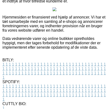
et indtryk af hvor tilfredse kunderne er.
Hjemmesiden er finansieret ved hjælp af annoncer. Vi har et
tæt samarbejde med en samling af e-shops og annoncerer
forretningernes varer, og indhenter provision når en bruger
fra vores website udfører en handel.
Data vedrørende varer og online butikker opretholdes
hyppigt, men der tages forbehold for modifikationer der er
implementeret efter seneste opdatering af de viste data.
BITLY:
1
1
1
1
1
1
1
1
1
1
1
1
1
1
1
1
1
1
1
1
1
1
1
1
1
1
1
1
1
1
1
1
1
1
1
1
1
1
1
1
1
1
1
1
1
1
1
1
1
1
1
1
1
1
1
1
1
1
1
1
1
1
1
1
1
1
1
1
1
1
1
1
1
1
1
1
1
1
1
1
1
1
1
1
1
1
1
1
1
1
1
1
1
1
1
1
1
1
1
1
SPOTIFY:
1
1
1
1
1
1
1
1
1
1
1
1
1
1
1
1
1
1
1
1
1
1
1
1
1
1
1
1
1
1
1
1
1
1
1
1
1
1
1
1
1
1
1
1
1
1
1
1
1
1
1
1
1
1
1
1
1
1
1
1
1
1
1
1
1
1
1
1
1
1
1
1
1
1
1
1
1
1
1
1
1
1
1
1
1
1
1
1
1
1
1
1
1
1
1
1
1
1
1
1
CUTTLY BIO:
1