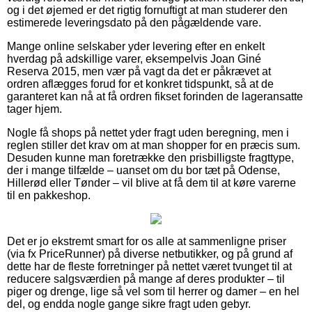
og i det øjemed er det rigtig fornuftigt at man studerer den
estimerede leveringsdato på den pågældende vare.
Mange online selskaber yder levering efter en enkelt
hverdag på adskillige varer, eksempelvis Joan Giné
Reserva 2015, men vær på vagt da det er påkrævet at
ordren aflægges forud for et konkret tidspunkt, så at de
garanteret kan nå at få ordren fikset forinden de lageransatte
tager hjem.
Nogle få shops på nettet yder fragt uden beregning, men i
reglen stiller det krav om at man shopper for en præcis sum.
Desuden kunne man foretrække den prisbilligste fragttype,
der i mange tilfælde – uanset om du bor tæt på Odense,
Hillerød eller Tønder – vil blive at få dem til at køre varerne
til en pakkeshop.
Det er jo ekstremt smart for os alle at sammenligne priser
(via fx PriceRunner) på diverse netbutikker, og på grund af
dette har de fleste forretninger på nettet været tvunget til at
reducere salgsværdien på mange af deres produkter – til
piger og drenge, lige så vel som til herrer og damer – en hel
del, og endda nogle gange sikre fragt uden gebyr.