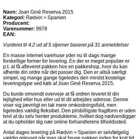
Navn:
Joan Giné Reserva 2015
Kategori:
Rødvin > Spanien
Producent:
Varenummer:
9978
EAN:
Vurderet til
4.2
ud af 5 stjerner baseret på
31
anmeldelser
En masse internet varehuse yder nu til dags mange
forskellige former for levering. En der er meget populær er
p.t. at få afleveret pakken hos en pakkeshop, hvor du kan
afhente din ordre når det passer dig. Den er altså særligt
simpel, og mange gange ligeledes den mindst kostelige
leveringstype ved køb af Joan Giné Reserva 2015.
Du burde omvendt overveje at få ordren leveret til din
lejlighed eller hus eller ud til dit arbejdes adresse. Denne
viser sig jævnligt en tak mere omkostningsfuld, men
ligeledes vældig fleksibel. Den prisbilligste fragtform er uden
tvivl at du selv henter produkterne, hvilket dog nødvendiggør
at du opholder dig nær online forhandlerens tilholdssted.
Antal dages levering på Rødvin > Spanien er selvfølgelig
vældig relevant når man skal bruge pakken inden for kort tid,