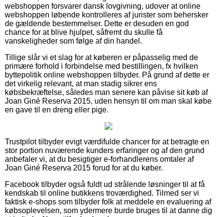
webshoppen forsvarer dansk lovgivning, udover at online
webshoppen løbende kontrolleres af jurister som behersker
de gældende bestemmelser. Dette er desuden en god
chance for at blive hjulpet, såfremt du skulle få
vanskeligheder som følge af din handel.
Tillige slår vi et slag for at køberen er påpasselig med de
primære forhold i forbindelse med bestillingen, fx hvilken
byttepolitik online webshoppen tilbyder. På grund af dette er
det virkelig relevant, at man stadig sikrer ens
købsbekræftelse, således man senere kan påvise sit køb af
Joan Giné Reserva 2015, uden hensyn til om man skal købe
en gave til en dreng eller pige.
Trustpilot tilbyder evigt værdifulde chancer for at betragte en
stor portion nuværende kunders erfaringer og af den grund
anbefaler vi, at du besigtiger e-forhandlerens omtaler af
Joan Giné Reserva 2015 forud for at du køber.
Facebook tilbyder også fuldt ud strålende løsninger til at få
kendskab til online butikkens troværdighed. Tilmed ser vi
faktisk e-shops som tilbyder folk at meddele en evaluering af
købsoplevelsen, som ydermere burde bruges til at danne dig