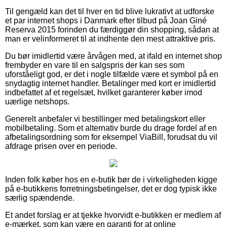
Til gengæld kan det til hver en tid blive lukrativt at udforske
et par internet shops i Danmark efter tilbud på Joan Giné
Reserva 2015 forinden du færdiggør din shopping, sådan at
man er velinformeret til at indhente den mest attraktive pris.
Du bør imidlertid være årvågen med, at ifald en internet shop
frembyder en vare til en salgspris der kan ses som
uforståeligt god, er det i nogle tilfælde være et symbol på en
snydagtig internet handler. Betalinger med kort er imidlertid
indbefattet af et regelsæt, hvilket garanterer køber imod
uærlige netshops.
Generelt anbefaler vi bestillinger med betalingskort eller
mobilbetaling. Som et alternativ burde du drage fordel af en
afbetalingsordning som for eksempel ViaBill, forudsat du vil
afdrage prisen over en periode.
Inden folk køber hos en e-butik bør de i virkeligheden kigge
på e-butikkens forretningsbetingelser, det er dog typisk ikke
særlig spændende.
Et andet forslag er at tjekke hvorvidt e-butikken er medlem af
e-mærket, som kan være en garanti for at online