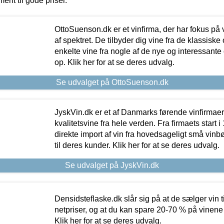
ment til gode priser.
OttoSuenson.dk er et vinfirma, der har fokus på
af spektret. De tilbyder dig vine fra de klassisk
enkelte vine fra nogle af de nye og interessante
op. Klik her for at se deres udvalg.
Se udvalget på OttoSuenson.dk
JyskVin.dk er et af Danmarks førende vinfirmae
kvalitetsvine fra hele verden. Fra firmaets start 
direkte import af vin fra hovedsageligt små vinb
til deres kunder. Klik her for at se deres udvalg.
Se udvalget på JyskVin.dk
Densidsteflaske.dk slår sig på at de sælger vin
netpriser, og at du kan spare 20-70 % på vinene
Klik her for at se deres udvalg.