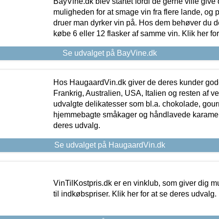
BayVine.dk blev startet fordi de gerne ville give
muligheden for at smage vin fra flere lande, og p
druer man dyrker vin på. Hos dem behøver du der
købe 6 eller 12 flasker af samme vin. Klik her fo
Se udvalget på BayVine.dk
Hos HaugaardVin.dk giver de deres kunder gode
Frankrig, Australien, USA, Italien og resten af v
udvalgte delikatesser som bl.a. chokolade, gourm
hjemmebagte småkager og håndlavede karameller
deres udvalg.
Se udvalget på HaugaardVin.dk
VinTilKostpris.dk er en vinklub, som giver dig m
til indkøbspriser. Klik her for at se deres udvalg.