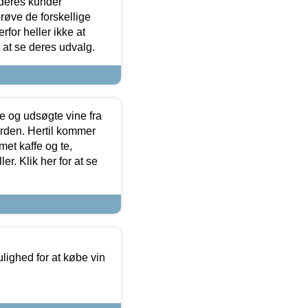
 deres kunder
røve de forskellige
for heller ikke at
r at se deres udvalg.
 og udsøgte vine fra
erden. Hertil kommer
et kaffe og te,
. Klik her for at se
ulighed for at købe vin