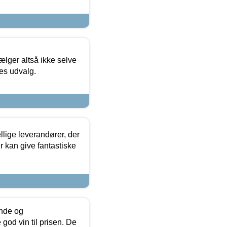
ælger altså ikke selve
res udvalg.
lige leverandører, der
r kan give fantastiske
unde og
od vin til prisen. De