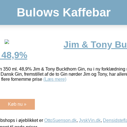
Bulows Kaffebar
Jim & Tony Bu
 48,9%
 350 ml. 48,9% Jim & Tony Buckthorn Gin, nu i ny forklædning 
ansk Gin, fremstillet af de to Gin nørder Jim og Tony, har aller
 flere fornemme prise
(Læs mere)
Køb nu »
shops i øjeblikket er
OttoSuenson.dk
,
JyskVin.dk
,
Densidstefl