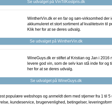
Se udvalget på VinTilKostpris.dk
WintherVin.dk er en far og søn-virksomhed der 
akkumuleret et stort sortiment af kvalitetsvin til pri
Klik her for at se deres udvalg.
Se udvalget på WintherVin.dk
WineGuys.dk er stiftet af Kristian og Jan i 2016
levere god vin, som de selv kan stå inde for og til
her for at se deres udvalg.
Se udvalget på WineGuys.dk
t populære webshops og anmeldt dem med stjerner fra 1 til 5 ud
rrelse, kundeservice, brugervenlighed, betingelser, leveringsfor