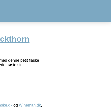
ckthorn
med denne petit flaske
ede høste stor
aske.dk
og
Wineman.dk
,