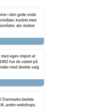
 vine i den gode ende
e områder, krydret med
 områder, der dukker
r med egen import af
i 1982 har de satset på
ønder med direkte salg
 til Danmarks bedste
 ift. andre webshops.