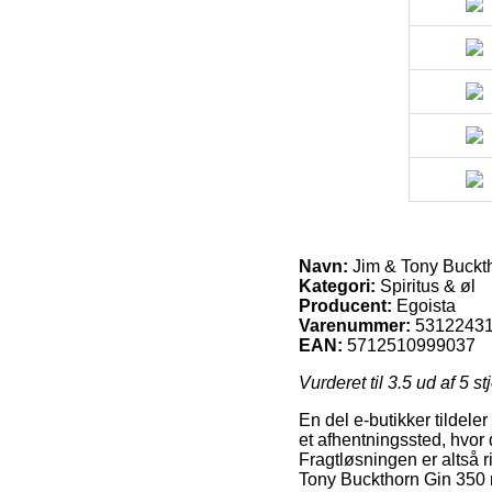
Navn:
Jim & Tony Buckth
Kategori:
Spiritus & øl
Producent:
Egoista
Varenummer:
5312243
EAN:
5712510999037
Vurderet til
3.5
ud af 5 st
En del e-butikker tildeler
et afhentningssted, hvor 
Fragtløsningen er altså r
Tony Buckthorn Gin 350 