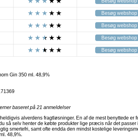
Besøg webshop
Besøg webshop
Besøg webshop
Besøg webshop
Besøg webshop
orn Gin 350 ml. 48,9%
171369
jerner baseret på
21
anmeldelser
 heldigvis alverdens fragtløsninger. En af de mest benyttede er for
du så selv henter de købte produkter lige præcis når det passer i
igtig smertefri, samt ofte endda den mindst kostelige leverings
ml. 48,9%.