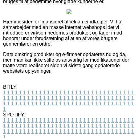
bruges til at bedømme hvor glade kunderne er.
Hjemmesiden er finansieret af reklameindtægter. Vi har
samarbejder med en masse internet webshops idet vi
introducerer virksomhedernes produkter, og tager imod
honorar under forudsætning af at en af vores brugere
gennemfører en ordre.
Data omkring produkter og e-firmaer opdateres nu og da,
men man kan ikke stille os ansvarlig for modifikationer der
måtte være realiseret siden vi sidste gang opdaterede
websitets oplysninger.
BITLY:
1
1
1
1
1
1
1
1
1
1
1
1
1
1
1
1
1
1
1
1
1
1
1
1
1
1
1
1
1
1
1
1
1
1
1
1
1
1
1
1
1
1
1
1
1
1
1
1
1
1
1
1
1
1
1
1
1
1
1
1
1
1
1
1
1
1
1
1
1
1
1
1
1
1
1
1
1
1
1
1
1
1
1
1
1
1
1
1
1
1
1
1
1
1
1
1
1
1
1
1
SPOTIFY:
1
1
1
1
1
1
1
1
1
1
1
1
1
1
1
1
1
1
1
1
1
1
1
1
1
1
1
1
1
1
1
1
1
1
1
1
1
1
1
1
1
1
1
1
1
1
1
1
1
1
1
1
1
1
1
1
1
1
1
1
1
1
1
1
1
1
1
1
1
1
1
1
1
1
1
1
1
1
1
1
1
1
1
1
1
1
1
1
1
1
1
1
1
1
1
1
1
1
1
1