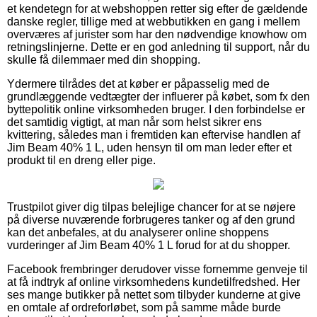
et kendetegn for at webshoppen retter sig efter de gældende
danske regler, tillige med at webbutikken en gang i mellem
overværes af jurister som har den nødvendige knowhow om
retningslinjerne. Dette er en god anledning til support, når du
skulle få dilemmaer med din shopping.
Ydermere tilrådes det at køber er påpasselig med de
grundlæggende vedtægter der influerer på købet, som fx den
byttepolitik online virksomheden bruger. I den forbindelse er
det samtidig vigtigt, at man når som helst sikrer ens
kvittering, således man i fremtiden kan eftervise handlen af
Jim Beam 40% 1 L, uden hensyn til om man leder efter et
produkt til en dreng eller pige.
Trustpilot giver dig tilpas belejlige chancer for at se nøjere
på diverse nuværende forbrugeres tanker og af den grund
kan det anbefales, at du analyserer online shoppens
vurderinger af Jim Beam 40% 1 L forud for at du shopper.
Facebook frembringer derudover visse fornemme genveje til
at få indtryk af online virksomhedens kundetilfredshed. Her
ses mange butikker på nettet som tilbyder kunderne at give
en omtale af ordreforløbet, som på samme måde burde