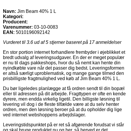
Navn:
Jim Beam 40% 1 L
Kategori:
Producent:
Varenummer:
03-10-0083
EAN:
5010196092142
Vurderet til
3.6
ud af 5 stjerner baseret på
17
anmeldelser
En stor portion internet forhandlere frembyder i øjeblikket et
bredt udvalg af leveringsudgaver. En der er meget populær
er nu til dags pakkeshops, hvor du så nemt kan hente din
nyindkøbte vare når det passer dig bedst. Leveringsformen
er altså særligt uproblematisk, og mange gange tilmed den
prisbilligste fragtmulighed ved køb af Jim Beam 40% 1 L.
Du bør ligeledes planlægge at få ordren sendt til din bopæl
eller til adressen på dit arbejde. Fragttypen er ofte en kende
dyrere, men endda virkelig ligetil. Den billigste løsning til
levering vil dog i de fleste tilfælde være at du selv henter
ordren, men den løsning beroer på at du opholder dig lige
ved internet webshoppens arbejdslager.
Leveringstidspunktet på er ret så afgørende forudsat vi står
og skal bruge produktet nu og her, så herved er det