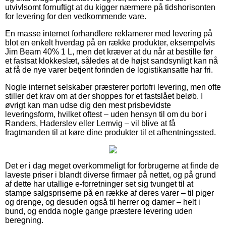
utvivlsomt fornuftigt at du kigger nærmere på tidshorisonten
for levering for den vedkommende vare.
En masse internet forhandlere reklamerer med levering på
blot en enkelt hverdag på en række produkter, eksempelvis
Jim Beam 40% 1 L, men det kræver at du når at bestille før
et fastsat klokkeslæt, således at de højst sandsynligt kan nå
at få de nye varer betjent forinden de logistikansatte har fri.
Nogle internet selskaber præsterer portofri levering, men ofte
stiller det krav om at der shoppes for et fastslået beløb. I
øvrigt kan man udse dig den mest prisbevidste
leveringsform, hvilket oftest – uden hensyn til om du bor i
Randers, Haderslev eller Lemvig – vil blive at få
fragtmanden til at køre dine produkter til et afhentningssted.
Det er i dag meget overkommeligt for forbrugerne at finde de
laveste priser i blandt diverse firmaer på nettet, og på grund
af dette har utallige e-forretninger set sig tvunget til at
stampe salgspriserne på en række af deres varer – til piger
og drenge, og desuden også til herrer og damer – helt i
bund, og endda nogle gange præstere levering uden
beregning.