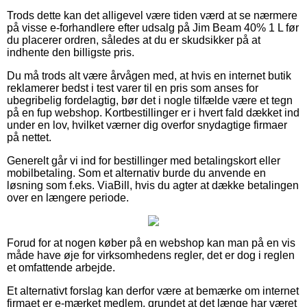
Trods dette kan det alligevel være tiden værd at se nærmere
på visse e-forhandlere efter udsalg på Jim Beam 40% 1 L før
du placerer ordren, således at du er skudsikker på at
indhente den billigste pris.
Du må trods alt være årvågen med, at hvis en internet butik
reklamerer bedst i test varer til en pris som anses for
ubegribelig fordelagtig, bør det i nogle tilfælde være et tegn
på en fup webshop. Kortbestillinger er i hvert fald dækket ind
under en lov, hvilket værner dig overfor snydagtige firmaer
på nettet.
Generelt går vi ind for bestillinger med betalingskort eller
mobilbetaling. Som et alternativ burde du anvende en
løsning som f.eks. ViaBill, hvis du agter at dække betalingen
over en længere periode.
Forud for at nogen køber på en webshop kan man på en vis
måde have øje for virksomhedens regler, det er dog i reglen
et omfattende arbejde.
Et alternativt forslag kan derfor være at bemærke om internet
firmaet er e-mærket medlem, grundet at det længe har været