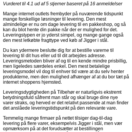
Vurderet til
4.1
ud af 5 stjerner baseret på
16
anmeldelser
Mange internet outlets frembyder på nuværende tidspunkt
mange forskellige løsninger til levering. Den mest
almindelige er nu om dage levering til en pakkeshop, og så
kan du blot hente din pakke når der er mulighed for det.
Leveringstypen er jo yderst simpel, og mange gange også
den mest letkøbte fragttype ved køb af Jigger i stål.
Du kan ydermere beslutte dig for at bestille varerne til
levering til dit hus eller ud til dit arbejdes adresse.
Leveringsmetoden bliver af og til en kende mindre prisbillig,
men ligeledes særdeles enkel. Den mest betalelige
leveringsmodel vil dog til enhver tid være at du selv henter
produkterne, men den mulighed afhænger af at du bor tæt på
internet shoppens hjemsted.
Leveringsdygtigheden på Tilbehør er naturligvis ekstremt
betydningsfuld såfremt man står og skal bruge dine nye
varer straks, og herved er det relativt passende at man finder
det anslåede leveringstidspunkt på den relevante vare.
Temmelig mange firmaer på nettet tilsiger dag-til-dag
levering på flere varer, eksempelvis Jigger i stål, men vær
opmærksom på at det forudsætter at bestillingen