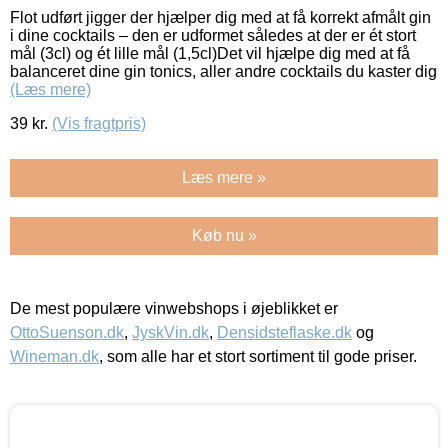
Flot udført jigger der hjælper dig med at få korrekt afmålt gin
i dine cocktails – den er udformet således at der er ét stort
mål (3cl) og ét lille mål (1,5cl)Det vil hjælpe dig med at få
balanceret dine gin tonics, aller andre cocktails du kaster dig
(Læs mere)
39
kr.
(Vis fragtpris)
Læs mere »
Køb nu »
De mest populære vinwebshops i øjeblikket er
OttoSuenson.dk
,
JyskVin.dk
,
Densidsteflaske.dk
og
Wineman.dk
, som alle har et stort sortiment til gode priser.