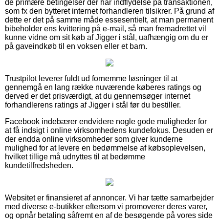
de primære betingelser der har indflydelse på transaktionen,
som fx den bytteret internet forhandleren tilsikrer. På grund af
dette er det på samme måde essesentielt, at man permanent
bibeholder ens kvittering på e-mail, så man fremadrettet vil
kunne vidne om sit køb af Jigger i stål, uafhængig om du er
på gaveindkøb til en voksen eller et barn.
Trustpilot leverer fuldt ud fornemme løsninger til at
gennemgå en lang række nuværende køberes ratings og
derved er det prisværdigt, at du gennemsøger internet
forhandlerens ratings af Jigger i stål før du bestiller.
Facebook indebærer endvidere nogle gode muligheder for
at få indsigt i online virksomhedens kundefokus. Desuden er
der endda online virksomheder som giver kunderne
mulighed for at levere en bedømmelse af købsoplevelsen,
hvilket tillige må udnyttes til at bedømme
kundetilfredsheden.
Websitet er finansieret af annoncer. Vi har tætte samarbejder
med diverse e-butikker eftersom vi promoverer deres varer,
og opnår betaling såfremt en af de besøgende på vores side