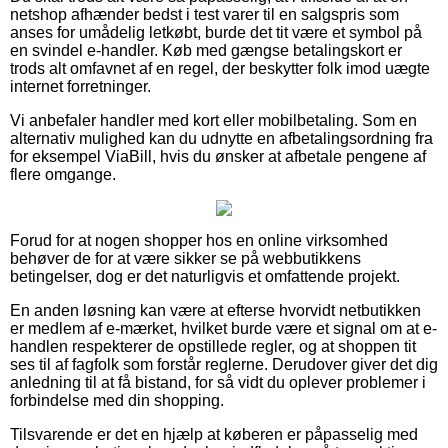
netshop afhænder bedst i test varer til en salgspris som
anses for umådelig letkøbt, burde det tit være et symbol på
en svindel e-handler. Køb med gængse betalingskort er
trods alt omfavnet af en regel, der beskytter folk imod uægte
internet forretninger.
Vi anbefaler handler med kort eller mobilbetaling. Som en
alternativ mulighed kan du udnytte en afbetalingsordning fra
for eksempel ViaBill, hvis du ønsker at afbetale pengene af
flere omgange.
Forud for at nogen shopper hos en online virksomhed
behøver de for at være sikker se på webbutikkens
betingelser, dog er det naturligvis et omfattende projekt.
En anden løsning kan være at efterse hvorvidt netbutikken
er medlem af e-mærket, hvilket burde være et signal om at e-
handlen respekterer de opstillede regler, og at shoppen tit
ses til af fagfolk som forstår reglerne. Derudover giver det dig
anledning til at få bistand, for så vidt du oplever problemer i
forbindelse med din shopping.
Tilsvarende er det en hjælp at køberen er påpasselig med