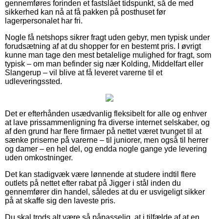
gennemføres forinden et fastslået tidspunkt, så de med
sikkerhed kan nå at få pakken på posthuset før
lagerpersonalet har fri.
Nogle få netshops sikrer fragt uden gebyr, men typisk under
forudsætning af at du shopper for en bestemt pris. I øvrigt
kunne man tage den mest betalelige mulighed for fragt, som
typisk – om man befinder sig nær Kolding, Middelfart eller
Slangerup – vil blive at få leveret varerne til et
udleveringssted.
Det er efterhånden usædvanlig fleksibelt for alle og enhver
at lave prissammenligning fra diverse internet selskaber, og
af den grund har flere firmaer på nettet været tvunget til at
sænke priserne på varerne – til juniorer, men også til herrer
og damer – en hel del, og endda nogle gange yde levering
uden omkostninger.
Det kan stadigvæk være lønnende at studere indtil flere
outlets på nettet efter rabat på Jigger i stål inden du
gennemfører din handel, således at du er usvigeligt sikker
på at skaffe sig den laveste pris.
Du skal trods alt være så påpasselig, at i tilfælde af at en