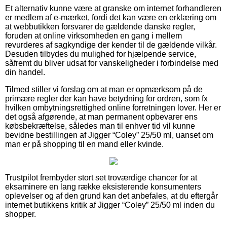
Et alternativ kunne være at granske om internet forhandleren
er medlem af e-mærket, fordi det kan være en erklæring om
at webbutikken forsvarer de gældende danske regler,
foruden at online virksomheden en gang i mellem
revurderes af sagkyndige der kender til de gældende vilkår.
Desuden tilbydes du mulighed for hjælpende service,
såfremt du bliver udsat for vanskeligheder i forbindelse med
din handel.
Tilmed stiller vi forslag om at man er opmærksom på de
primære regler der kan have betydning for ordren, som fx
hvilken ombytningsrettighed online forretningen lover. Her er
det også afgørende, at man permanent opbevarer ens
købsbekræftelse, således man til enhver tid vil kunne
bevidne bestillingen af Jigger “Coley” 25/50 ml, uanset om
man er på shopping til en mand eller kvinde.
Trustpilot frembyder stort set troværdige chancer for at
eksaminere en lang række eksisterende konsumenters
oplevelser og af den grund kan det anbefales, at du eftergår
internet butikkens kritik af Jigger “Coley” 25/50 ml inden du
shopper.