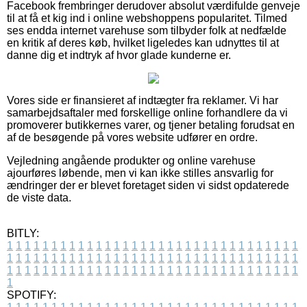
Facebook frembringer derudover absolut værdifulde genveje
til at få et kig ind i online webshoppens popularitet. Tilmed
ses endda internet varehuse som tilbyder folk at nedfælde
en kritik af deres køb, hvilket ligeledes kan udnyttes til at
danne dig et indtryk af hvor glade kunderne er.
Vores side er finansieret af indtægter fra reklamer. Vi har
samarbejdsaftaler med forskellige online forhandlere da vi
promoverer butikkernes varer, og tjener betaling forudsat en
af de besøgende på vores website udfører en ordre.
Vejledning angående produkter og online varehuse
ajourføres løbende, men vi kan ikke stilles ansvarlig for
ændringer der er blevet foretaget siden vi sidst opdaterede
de viste data.
BITLY:
1
1
1
1
1
1
1
1
1
1
1
1
1
1
1
1
1
1
1
1
1
1
1
1
1
1
1
1
1
1
1
1
1
1
1
1
1
1
1
1
1
1
1
1
1
1
1
1
1
1
1
1
1
1
1
1
1
1
1
1
1
1
1
1
1
1
1
1
1
1
1
1
1
1
1
1
1
1
1
1
1
1
1
1
1
1
1
1
1
1
1
1
1
1
1
1
1
1
1
1
SPOTIFY: