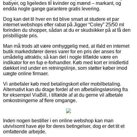
babyer, og ligeledes til kvinder og mænd – markant, og
endda nogle gange garantere gratis levering.
Dog kan det til hver en tid blive smart at studere et par
internet webshops efter rabat på Jigger “Coley” 25/50 ml
forinden du shopper, sådan at du er skudsikker på at få den
prisbilligste pris.
Man må trods alt være omhyggelig med, at ifald en internet
butik markedsfører deres varer for en pris der anses for
umådelig attraktiv, så kan det i nogle tilfælde være en
indikator for en fup e-forhandler. Køb med kort er imidlertid
dækket ind under en retningslinje, som støtter køber imod
uægte online firmaer.
Vi anbefaler køb med betalingskort eller mobilbetaling.
Alternativt kan du drage fordel af en afbetalingsløsning fra
for eksempel ViaBill, i tilfælde af at du gerne vil afbetale
omkostningerne af flere omgange.
Inden nogen bestiller i en online webshop kan man
utvivlsomt have øje for deres betingelser, dog er det tit et
omfattende arbejde.