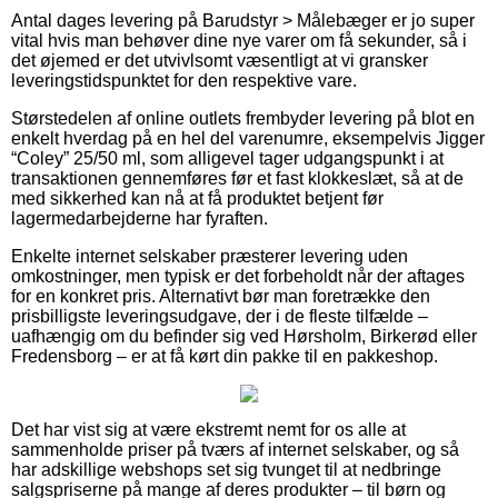
Antal dages levering på Barudstyr > Målebæger er jo super
vital hvis man behøver dine nye varer om få sekunder, så i
det øjemed er det utvivlsomt væsentligt at vi gransker
leveringstidspunktet for den respektive vare.
Størstedelen af online outlets frembyder levering på blot en
enkelt hverdag på en hel del varenumre, eksempelvis Jigger
“Coley” 25/50 ml, som alligevel tager udgangspunkt i at
transaktionen gennemføres før et fast klokkeslæt, så at de
med sikkerhed kan nå at få produktet betjent før
lagermedarbejderne har fyraften.
Enkelte internet selskaber præsterer levering uden
omkostninger, men typisk er det forbeholdt når der aftages
for en konkret pris. Alternativt bør man foretrække den
prisbilligste leveringsudgave, der i de fleste tilfælde –
uafhængig om du befinder sig ved Hørsholm, Birkerød eller
Fredensborg – er at få kørt din pakke til en pakkeshop.
Det har vist sig at være ekstremt nemt for os alle at
sammenholde priser på tværs af internet selskaber, og så
har adskillige webshops set sig tvunget til at nedbringe
salgspriserne på mange af deres produkter – til børn og