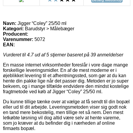
Navn:
Jigger “Coley” 25/50 ml
Kategori:
Barudstyr > Målebæger
Producent:
Varenummer:
5072
EAN:
Vurderet til
4.7
ud af 5 stjerner baseret på
39
anmeldelser
En masse internet virksomheder foreslår i vore dage mange
forskellige leveringsmidler. En af de mest moderne er i
øjeblikket levering til et afhentningssted, som gør at du kan
hente din pakke lige når det passer dig. Metoden er jo super
bekvem, og i mange tilfælde endvidere den mindst kostelige
fragtmetode ved køb af Jigger “Coley” 25/50 ml.
Du kunne tillige tænke over at vælge at få sendt til din bopæl
eller ud til dit arbejde. Leveringsmetoden viser sig godt nok
en tand mere bekostelig, men tillige ret så nem. Den mest
letkøbte løsning vil dog altid være selv at hente varerne,
som jo kræver at du befinder dig i nærheden af online
firmaets bopæl.