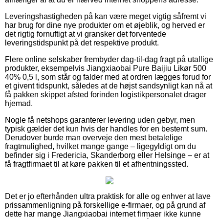
Leveringshastigheden på kan være meget vigtig såfremt vi
har brug for dine nye produkter om et øjeblik, og herved er
det rigtig fornuftigt at vi gransker det forventede
leveringstidspunkt på det respektive produkt.
Flere online selskaber frembyder dag-til-dag fragt på utallige
produkter, eksempelvis Jiangxiaobai Pure Baijiu Likør 500
40% 0,5 l, som står og falder med at ordren lægges forud for
et givent tidspunkt, således at de højst sandsynligt kan nå at
få pakken skippet afsted forinden logistikpersonalet drager
hjemad.
Nogle få netshops garanterer levering uden gebyr, men
typisk gælder det kun hvis der handles for en bestemt sum.
Derudover burde man overveje den mest betalelige
fragtmulighed, hvilket mange gange – ligegyldigt om du
befinder sig i Fredericia, Skanderborg eller Helsinge – er at
få fragtfirmaet til at køre pakken til et afhentningssted.
Det er jo efterhånden ultra praktisk for alle og enhver at lave
prissammenligning på forskellige e-firmaer, og på grund af
dette har mange Jiangxiaobai internet firmaer ikke kunne