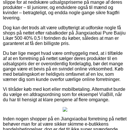
slippe for at nedskære udsalgspriserne på mange af deres
produkter – til juniorer, og endvidere også til mænd og
kvinder – betragteligt, og endda nogle gange sikre fragtfri
levering.
Dog kan det trods alt være udbytterigt at udforske nogle få
shops på nettet efter rabatkoder på Jiangxiaobai Pure Baijiu
Likør 500 40% 0,5 l forinden du køber, således at man er
garanteret at få den billigste pris.
Du bør lige meget hvad være omhyggelig med, at i tilfælde
af at en forretning på nettet sælger deres produkter til en
udsalgspris der er overordentlig fordelagtig, bør det mange
gange være et bevis på en svindel online virksomhed. Køb
med betalingskort er heldigvis omfavnet af en lov, som
værner dig som kunde overfor uærlige online forretninger.
Vi tilråder køb med kort eller mobilbetaling. Alternativt burde
du vælge en afdragsordning som for eksempel ViaBill, når
du har til hensigt at klare pengene af flere omgange.
Inden nogen shopper på en Jiangxiaobai forretning på nettet
behøver man for at være sikker skimme e-butikkens
handelsbetingelser, dog er det tit ikke super spændende.