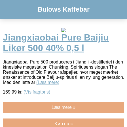
Bulows Kaffebar
Jiangxiaobai Pure Baijiu
Likør 500 40% 0,5 l
Jiangxiaobai Pure 500 produceres i Jiangji -destilleriet i den
kinesiske megastation Chunking. Spiritusens slogan The
Renaissance of Old Flavour afspejler, hvor meget mærket
ønsker at introducere Baijiu-spiritus til en ny, ung generation.
Med den lette ar
(Læs mere)
169.99
kr.
(Vis fragtpris)
Læs mere »
Køb nu »