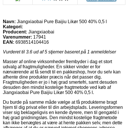
Navn:
Jiangxiaobai Pure Baijiu Likør 500 40% 0,5 l
Kategori:
Producent:
Jiangxiaobai
Varenummer:
17941
EAN:
6938514104416
Vurderet til
3.6
ud af 5 stjerner baseret på
1
anmeldelser
Masser af online virksomheder frembyder i dag et stort
udvalg af fragtmuligheder. En sikker vinder er for
nærværende at få sendt til en pakkeshop, hvor du selv kan
afhente dine produkter præcis når det passer dig.
Fragtmuligheden er jo i høj grad smertefri, samt desuden
desuden den mindst kostelige fragtmetode ved køb af
Jiangxiaobai Pure Baijiu Likør 500 40% 0,5 l.
Du burde på samme måde vælge at få produkterne bragt
hjem til dig privat eller til din arbejdsplads. Leveringsformen
viser sig beklageligvis en kende dyrere, men til gengæld i
høj grad gnidningsløs. Den mindst kostelige fragtmetode
kan ikke benægtes at være at hente pakken selv, men dette
afhænger af at du er nærved internet shoppens adresse.