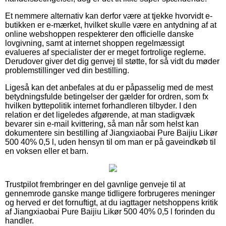
Et nemmere alternativ kan derfor være at tjekke hvorvidt e-
butikken er e-mærket, hvilket skulle være en antydning af at
online webshoppen respekterer den officielle danske
lovgivning, samt at internet shoppen regelmæssigt
evalueres af specialister der er meget fortrolige reglerne.
Derudover giver det dig genvej til støtte, for så vidt du møder
problemstillinger ved din bestilling.
Ligeså kan det anbefales at du er påpasselig med de mest
betydningsfulde betingelser der gælder for ordren, som fx
hvilken byttepolitik internet forhandleren tilbyder. I den
relation er det ligeledes afgørende, at man stadigvæk
bevarer sin e-mail kvittering, så man når som helst kan
dokumentere sin bestilling af Jiangxiaobai Pure Baijiu Likør
500 40% 0,5 l, uden hensyn til om man er på gaveindkøb til
en voksen eller et barn.
Trustpilot frembringer en del gavnlige genveje til at
gennemrode ganske mange tidligere forbrugeres meninger
og herved er det fornuftigt, at du iagttager netshoppens kritik
af Jiangxiaobai Pure Baijiu Likør 500 40% 0,5 l forinden du
handler.