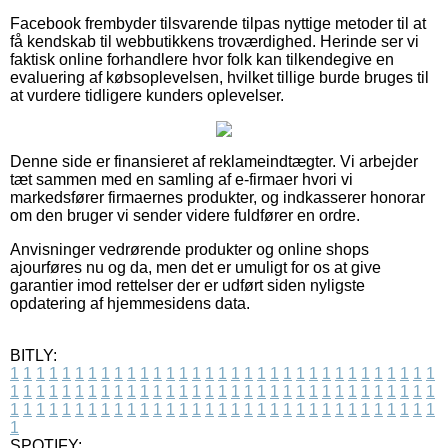
Facebook frembyder tilsvarende tilpas nyttige metoder til at
få kendskab til webbutikkens troværdighed. Herinde ser vi
faktisk online forhandlere hvor folk kan tilkendegive en
evaluering af købsoplevelsen, hvilket tillige burde bruges til
at vurdere tidligere kunders oplevelser.
Denne side er finansieret af reklameindtægter. Vi arbejder
tæt sammen med en samling af e-firmaer hvori vi
markedsfører firmaernes produkter, og indkasserer honorar
om den bruger vi sender videre fuldfører en ordre.
Anvisninger vedrørende produkter og online shops
ajourføres nu og da, men det er umuligt for os at give
garantier imod rettelser der er udført siden nyligste
opdatering af hjemmesidens data.
BITLY:
1
1
1
1
1
1
1
1
1
1
1
1
1
1
1
1
1
1
1
1
1
1
1
1
1
1
1
1
1
1
1
1
1
1
1
1
1
1
1
1
1
1
1
1
1
1
1
1
1
1
1
1
1
1
1
1
1
1
1
1
1
1
1
1
1
1
1
1
1
1
1
1
1
1
1
1
1
1
1
1
1
1
1
1
1
1
1
1
1
1
1
1
1
1
1
1
1
1
1
1
SPOTIFY: