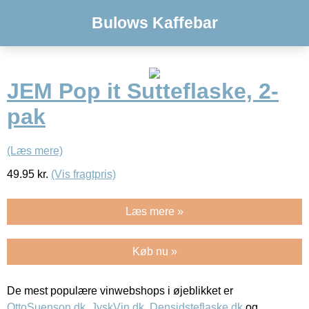
Bulows Kaffebar
JEM Pop it Sutteflaske, 2-
pak
(Læs mere)
49.95
kr.
(Vis fragtpris)
Læs mere »
Køb nu »
De mest populære vinwebshops i øjeblikket er
OttoSuenson.dk
,
JyskVin.dk
,
Densidsteflaske.dk
og