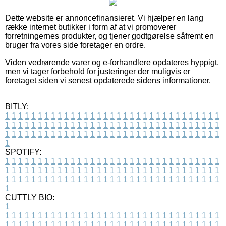
Dette website er annoncefinansieret. Vi hjælper en lang
række internet butikker i form af at vi promoverer
forretningernes produkter, og tjener godtgørelse såfremt en
bruger fra vores side foretager en ordre.
Viden vedrørende varer og e-forhandlere opdateres hyppigt,
men vi tager forbehold for justeringer der muligvis er
foretaget siden vi senest opdaterede sidens informationer.
BITLY:
1
1
1
1
1
1
1
1
1
1
1
1
1
1
1
1
1
1
1
1
1
1
1
1
1
1
1
1
1
1
1
1
1
1
1
1
1
1
1
1
1
1
1
1
1
1
1
1
1
1
1
1
1
1
1
1
1
1
1
1
1
1
1
1
1
1
1
1
1
1
1
1
1
1
1
1
1
1
1
1
1
1
1
1
1
1
1
1
1
1
1
1
1
1
1
1
1
1
1
1
SPOTIFY:
1
1
1
1
1
1
1
1
1
1
1
1
1
1
1
1
1
1
1
1
1
1
1
1
1
1
1
1
1
1
1
1
1
1
1
1
1
1
1
1
1
1
1
1
1
1
1
1
1
1
1
1
1
1
1
1
1
1
1
1
1
1
1
1
1
1
1
1
1
1
1
1
1
1
1
1
1
1
1
1
1
1
1
1
1
1
1
1
1
1
1
1
1
1
1
1
1
1
1
1
CUTTLY BIO:
1
1
1
1
1
1
1
1
1
1
1
1
1
1
1
1
1
1
1
1
1
1
1
1
1
1
1
1
1
1
1
1
1
1
1
1
1
1
1
1
1
1
1
1
1
1
1
1
1
1
1
1
1
1
1
1
1
1
1
1
1
1
1
1
1
1
1