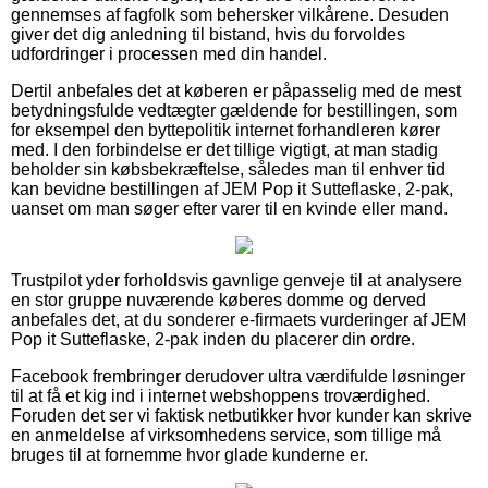
gennemses af fagfolk som behersker vilkårene. Desuden
giver det dig anledning til bistand, hvis du forvoldes
udfordringer i processen med din handel.
Dertil anbefales det at køberen er påpasselig med de mest
betydningsfulde vedtægter gældende for bestillingen, som
for eksempel den byttepolitik internet forhandleren kører
med. I den forbindelse er det tillige vigtigt, at man stadig
beholder sin købsbekræftelse, således man til enhver tid
kan bevidne bestillingen af JEM Pop it Sutteflaske, 2-pak,
uanset om man søger efter varer til en kvinde eller mand.
Trustpilot yder forholdsvis gavnlige genveje til at analysere
en stor gruppe nuværende køberes domme og derved
anbefales det, at du sonderer e-firmaets vurderinger af JEM
Pop it Sutteflaske, 2-pak inden du placerer din ordre.
Facebook frembringer derudover ultra værdifulde løsninger
til at få et kig ind i internet webshoppens troværdighed.
Foruden det ser vi faktisk netbutikker hvor kunder kan skrive
en anmeldelse af virksomhedens service, som tillige må
bruges til at fornemme hvor glade kunderne er.