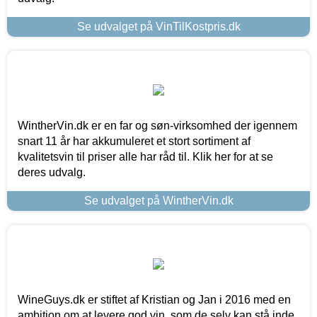
Se udvalget på VinTilKostpris.dk
WintherVin.dk er en far og søn-virksomhed der igennem
snart 11 år har akkumuleret et stort sortiment af
kvalitetsvin til priser alle har råd til. Klik her for at se
deres udvalg.
Se udvalget på WintherVin.dk
WineGuys.dk er stiftet af Kristian og Jan i 2016 med en
ambition om at levere god vin, som de selv kan stå inde