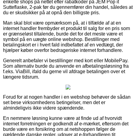
enkelte shops på nettet efter rabatkoder på JEM Pop it
Sutteflaske, 2-pak før du gennemfører din handel, således at
du er skudsikker på at opnå den billigste pris.
Man skal blot være opmærksom på, at i tilfælde af at en
internet handler frembyder et produkt til salg for en pris som
er grænseløst tiltalende, burde det for det meste være et
symbol på en uægte online webshop. Bestillinger med
betalingskort er i hvert fald indbefattet af en vedtægt, der
hjælper køber overfor bedrageriske internet forhandlere.
Generelt anbefaler vi bestillinger med kort eller MobilePay.
Som alternativ burde du anvende en afbetalingsløsning fra
f.eks. ViaBill, ifald du gerne vil afdrage betalingen over et
længere tidsrum.
Forud for at nogen handler i en webshop behøver de sådan
set bese virksomhedens betingelser, men det er
almindeligvis ikke videre spændende.
En nemmere løsning kunne være at finde ud af hvorvidt
internet forretningen er godkendt af e-mærket, eftersom det
burde være en forsikring om at netshoppen følger de
gældende danske regler, udover at e-forhandleren tit