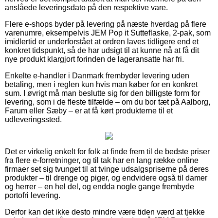
anslåede leveringsdato på den respektive vare.
Flere e-shops byder på levering på næste hverdag på flere
varenumre, eksempelvis JEM Pop it Sutteflaske, 2-pak, som
imidlertid er underforstået at ordren laves tidligere end et
konkret tidspunkt, så de har udsigt til at kunne nå at få dit
nye produkt klargjort forinden de lageransatte har fri.
Enkelte e-handler i Danmark frembyder levering uden
betaling, men i reglen kun hvis man køber for en konkret
sum. I øvrigt må man beslutte sig for den billigste form for
levering, som i de fleste tilfælde – om du bor tæt på Aalborg,
Farum eller Sæby – er at få kørt produkterne til et
udleveringssted.
Det er virkelig enkelt for folk at finde frem til de bedste priser
fra flere e-forretninger, og til tak har en lang række online
firmaer set sig tvunget til at tvinge udsalgspriserne på deres
produkter – til drenge og piger, og endvidere også til damer
og herrer – en hel del, og endda nogle gange frembyde
portofri levering.
Derfor kan det ikke desto mindre være tiden værd at tjekke