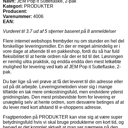
Navn:
JEM Pop it Sutteflaske, 2-pak
Kategori:
PRODUKTER
Producent:
Varenummer:
4006
EAN:
Vurderet til
3.7
ud af 5 stjerner baseret på
8
anmeldelser
Flere internet webshops frembyder nu om stunder en hel del
forskellige leveringsmidler. En der er meget almindelig er i
vore dage at afsende til en pakkeshop, fordi du så har fuld
fleksibilitet til at hente ordren når der er tid til det. Løsningen
er nemlig ultra praktisk, og endda endda den mest letkøbte
mulighed for levering ved køb af JEM Pop it Sutteflaske, 2-
pak.
Du bør lige så vel prøve at få det leveret til din adresse eller
ud på dit arbejde. Leveringsmetoden viser sig i mange
tilfælde en tak mere omkostningsfuld, men endvidere yderst
gnidningsløs. Den mest prisbevidste form for levering er
unægtelig selv at hente ordren, som desværre betinges af at
du lever med kort afstand til e-shoppens adresse.
Fragtperioden på PRODUKTER kan vise sig at være super
betydningsfuld hvis vi skal bruge produkterne om kort tid, og
herved er det komplet aktuelt at man ser nærmere på den