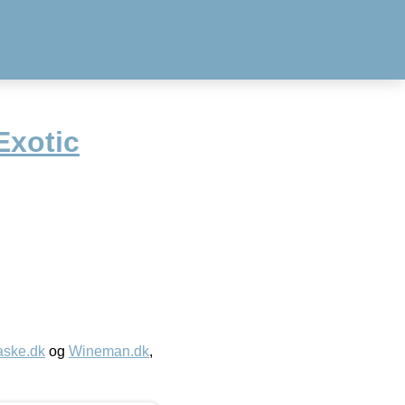
Exotic
aske.dk
og
Wineman.dk
,