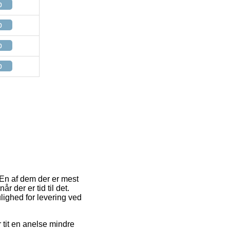
p
p
p
p
 En af dem der er mest
 der er tid til det.
ighed for levering ved
r tit en anelse mindre