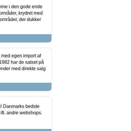
 vine i den gode ende
e områder, krydret med
 områder, der dukker
r med egen import af
i 1982 har de satset på
ønder med direkte salg
 til Danmarks bedste
 ift. andre webshops.