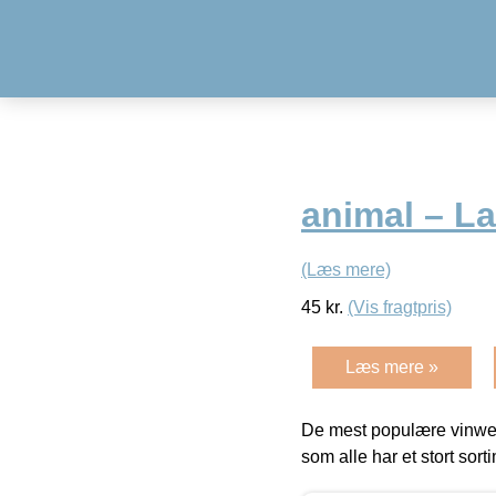
animal – L
(Læs mere)
45
kr.
(Vis fragtpris)
Læs mere »
De mest populære vinweb
som alle har et stort sorti