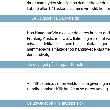
druer man dyrker vin på. Hos dem behøver du der
købe 6 eller 12 flasker af samme vin. Klik her fo
Se udvalget på BayVine.dk
Hos HaugaardVin.dk giver de deres kunder gode
Frankrig, Australien, USA, Italien og resten af v
udvalgte delikatesser som bl.a. chokolade, gourm
hjemmebagte småkager og håndlavede karameller
deres udvalg.
Se udvalget på HaugaardVin.dk
VinTilKostpris.dk er en vinklub, som giver dig m
til indkøbspriser. Klik her for at se deres udvalg.
Se udvalget på VinTilKostpris.dk