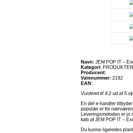
Navn:
JEM POP IT – Exo
Kategori:
PRODUKTE
Producent:
Varenummer:
2192
EAN:
Vurderet til
4.2
ud af 5 st
En del e-handler tilbyde
populær er for nærværende
Leveringsmetoden er jo r
køb af JEM POP IT – Exo
Du kunne ligeledes planlæ