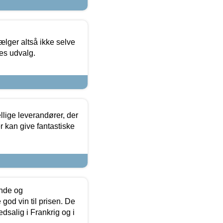
ælger altså ikke selve
res udvalg.
lige leverandører, der
r kan give fantastiske
unde og
od vin til prisen. De
dsalig i Frankrig og i