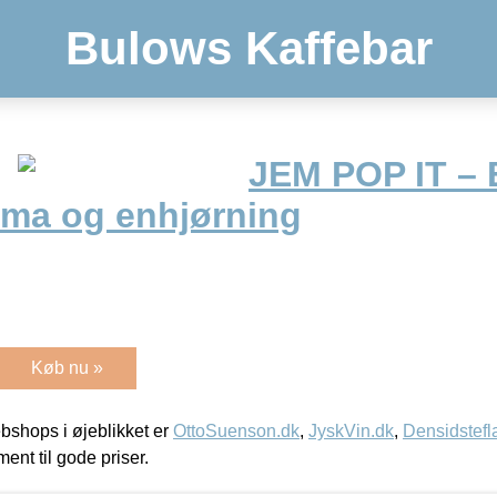
Bulows Kaffebar
JEM POP IT – 
ama og enhjørning
Køb nu »
shops i øjeblikket er
OttoSuenson.dk
,
JyskVin.dk
,
Densidstefl
ment til gode priser.