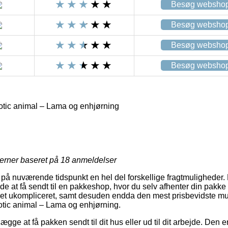
Besøg websho
Besøg websho
Besøg websho
Besøg websho
tic animal – Lama og enhjørning
R
jerner baseret på
18
anmeldelser
r på nuværende tidspunkt en hel del forskellige fragtmuligheder.
 at få sendt til en pakkeshop, hvor du selv afhenter din pakke når
et ukompliceret, samt desuden endda den mest prisbevidste mul
tic animal – Lama og enhjørning.
gge at få pakken sendt til dit hus eller ud til dit arbejde. Den e