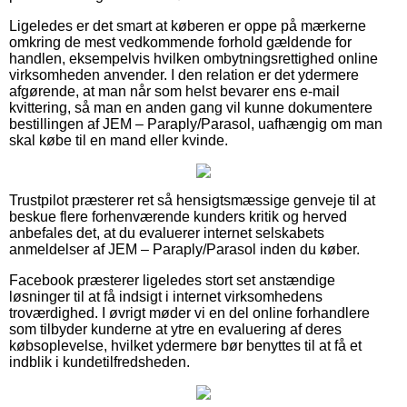
Ligeledes er det smart at køberen er oppe på mærkerne
omkring de mest vedkommende forhold gældende for
handlen, eksempelvis hvilken ombytningsrettighed online
virksomheden anvender. I den relation er det ydermere
afgørende, at man når som helst bevarer ens e-mail
kvittering, så man en anden gang vil kunne dokumentere
bestillingen af JEM – Paraply/Parasol, uafhængig om man
skal købe til en mand eller kvinde.
Trustpilot præsterer ret så hensigtsmæssige genveje til at
beskue flere forhenværende kunders kritik og herved
anbefales det, at du evaluerer internet selskabets
anmeldelser af JEM – Paraply/Parasol inden du køber.
Facebook præsterer ligeledes stort set anstændige
løsninger til at få indsigt i internet virksomhedens
troværdighed. I øvrigt møder vi en del online forhandlere
som tilbyder kunderne at ytre en evaluering af deres
købsoplevelse, hvilket ydermere bør benyttes til at få et
indblik i kundetilfredsheden.