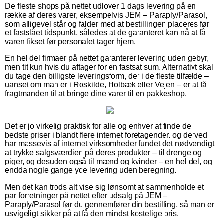
De fleste shops på nettet udlover 1 dags levering på en
række af deres varer, eksempelvis JEM – Paraply/Parasol,
som alligevel står og falder med at bestillingen placeres før
et fastslået tidspunkt, således at de garanteret kan nå at få
varen fikset før personalet tager hjem.
En hel del firmaer på nettet garanterer levering uden gebyr,
men tit kun hvis du aftager for en fastsat sum. Alternativt skal
du tage den billigste leveringsform, der i de fleste tilfælde –
uanset om man er i Roskilde, Holbæk eller Vejen – er at få
fragtmanden til at bringe dine varer til en pakkeshop.
Det er jo virkelig praktisk for alle og enhver at finde de
bedste priser i blandt flere internet foretagender, og derved
har massevis af internet virksomheder fundet det nødvendigt
at trykke salgsværdien på deres produkter – til drenge og
piger, og desuden også til mænd og kvinder – en hel del, og
endda nogle gange yde levering uden beregning.
Men det kan trods alt vise sig lønsomt at sammenholde et
par forretninger på nettet efter udsalg på JEM –
Paraply/Parasol før du gennemfører din bestilling, så man er
usvigeligt sikker på at få den mindst kostelige pris.