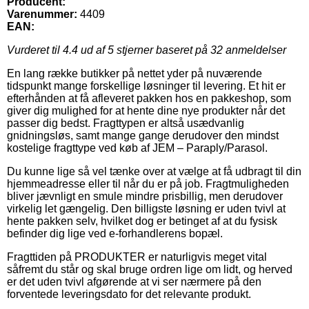
Producent:
Varenummer:
4409
EAN:
Vurderet til
4.4
ud af 5 stjerner baseret på
32
anmeldelser
En lang række butikker på nettet yder på nuværende
tidspunkt mange forskellige løsninger til levering. Et hit er
efterhånden at få afleveret pakken hos en pakkeshop, som
giver dig mulighed for at hente dine nye produkter når det
passer dig bedst. Fragttypen er altså usædvanlig
gnidningsløs, samt mange gange derudover den mindst
kostelige fragttype ved køb af JEM – Paraply/Parasol.
Du kunne lige så vel tænke over at vælge at få udbragt til din
hjemmeadresse eller til når du er på job. Fragtmuligheden
bliver jævnligt en smule mindre prisbillig, men derudover
virkelig let gængelig. Den billigste løsning er uden tvivl at
hente pakken selv, hvilket dog er betinget af at du fysisk
befinder dig lige ved e-forhandlerens bopæl.
Fragttiden på PRODUKTER er naturligvis meget vital
såfremt du står og skal bruge ordren lige om lidt, og herved
er det uden tvivl afgørende at vi ser nærmere på den
forventede leveringsdato for det relevante produkt.