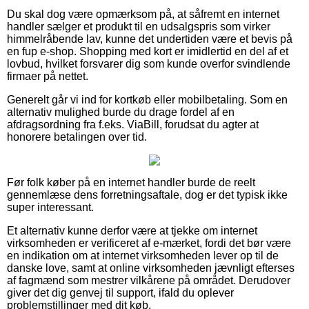
Du skal dog være opmærksom på, at såfremt en internet
handler sælger et produkt til en udsalgspris som virker
himmelråbende lav, kunne det undertiden være et bevis på
en fup e-shop. Shopping med kort er imidlertid en del af et
lovbud, hvilket forsvarer dig som kunde overfor svindlende
firmaer på nettet.
Generelt går vi ind for kortkøb eller mobilbetaling. Som en
alternativ mulighed burde du drage fordel af en
afdragsordning fra f.eks. ViaBill, forudsat du agter at
honorere betalingen over tid.
Før folk køber på en internet handler burde de reelt
gennemlæse dens forretningsaftale, dog er det typisk ikke
super interessant.
Et alternativ kunne derfor være at tjekke om internet
virksomheden er verificeret af e-mærket, fordi det bør være
en indikation om at internet virksomheden lever op til de
danske love, samt at online virksomheden jævnligt efterses
af fagmænd som mestrer vilkårene på området. Derudover
giver det dig genvej til support, ifald du oplever
problemstillinger med dit køb.