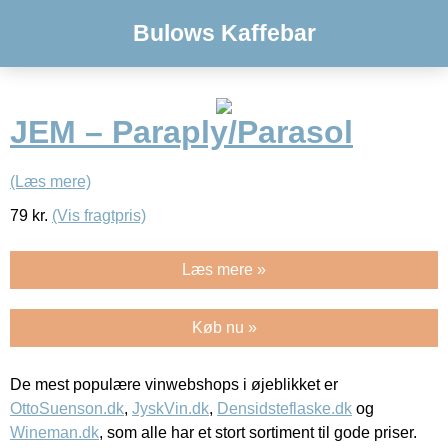
Bulows Kaffebar
JEM – Paraply/Parasol
(Læs mere)
79
kr.
(Vis fragtpris)
Læs mere »
Køb nu »
De mest populære vinwebshops i øjeblikket er
OttoSuenson.dk
,
JyskVin.dk
,
Densidsteflaske.dk
og
Wineman.dk
, som alle har et stort sortiment til gode priser.