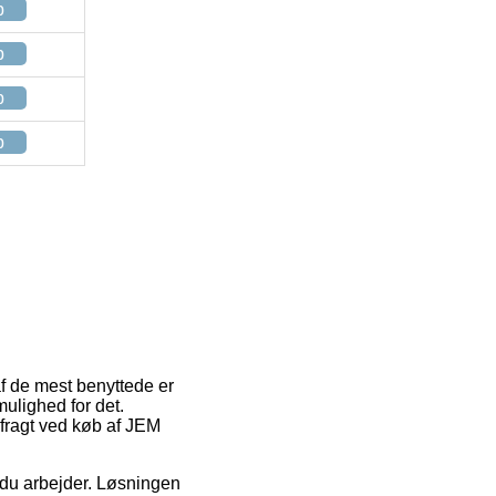
p
p
p
p
af de mest benyttede er
ulighed for det.
 fragt ved køb af JEM
r du arbejder. Løsningen