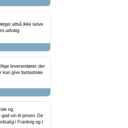
ælger altså ikke selve
res udvalg.
lige leverandører, der
r kan give fantastiske
unde og
od vin til prisen. De
dsalig i Frankrig og i