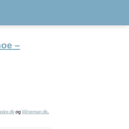
hoe –
aske.dk
og
Wineman.dk
,