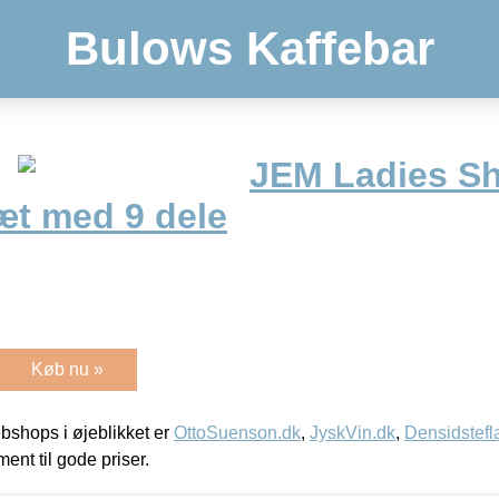
Bulows Kaffebar
JEM Ladies S
æt med 9 dele
Køb nu »
shops i øjeblikket er
OttoSuenson.dk
,
JyskVin.dk
,
Densidstefl
ment til gode priser.