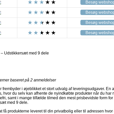
Besøg websho
Besøg websho
Besøg websho
Besøg websho
– Udstikkersæt med 9 dele
R
jerner baseret på
2
anmeldelser
 frembyder i øjeblikket et stort udvalg af leveringsudgaver. En 
s, hvor du selv kan afhente de nyindkøbte produkter når du har m
efri, samt i mange tilfælde tilmed den mest prisbevidste form for
sæt med 9 dele.
 få produkterne leveret til din privatbolig eller til adressen hvo