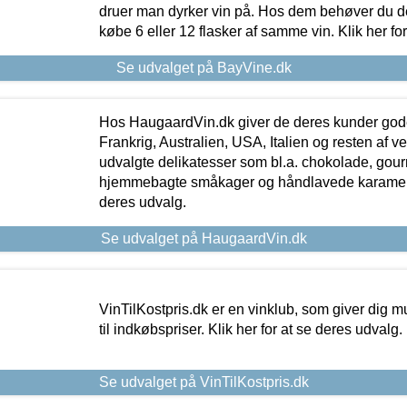
druer man dyrker vin på. Hos dem behøver du der
købe 6 eller 12 flasker af samme vin. Klik her fo
Se udvalget på BayVine.dk
Hos HaugaardVin.dk giver de deres kunder gode
Frankrig, Australien, USA, Italien og resten af v
udvalgte delikatesser som bl.a. chokolade, gourm
hjemmebagte småkager og håndlavede karameller
deres udvalg.
Se udvalget på HaugaardVin.dk
VinTilKostpris.dk er en vinklub, som giver dig m
til indkøbspriser. Klik her for at se deres udvalg.
Se udvalget på VinTilKostpris.dk