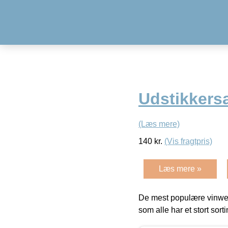
Udstikkers
(Læs mere)
140
kr.
(Vis fragtpris)
Læs mere »
De mest populære vinweb
som alle har et stort sorti