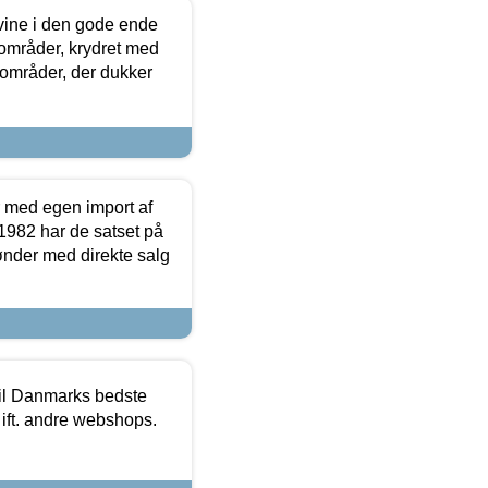
 vine i den gode ende
e områder, krydret med
 områder, der dukker
r med egen import af
i 1982 har de satset på
ønder med direkte salg
 til Danmarks bedste
 ift. andre webshops.