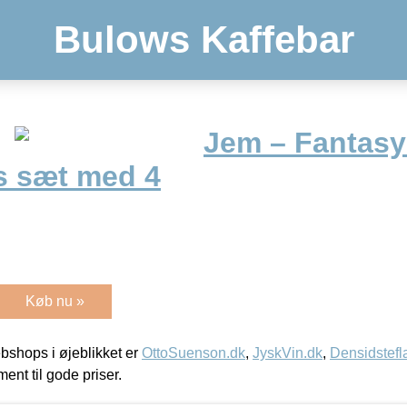
Bulows Kaffebar
Jem – Fantas
s sæt med 4
Køb nu »
shops i øjeblikket er
OttoSuenson.dk
,
JyskVin.dk
,
Densidstefl
ment til gode priser.