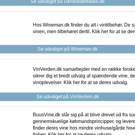
Se udvalget på Densidsteflaske.dk
Hos Wineman.dk finder du alt i vintilbehør. De s
vinen, men tilbehøret dertil. Klik her for at se de
Se udvalget på Wineman.dk
VinVerden.dk samarbejder med en række forskel
sikrer dig et bredt udvalg af spændende vine, de
vinoplevelser. Klik her for at se deres udvalg.
Se udvalget på VinVerden.dk
BuusVine.dk slår sig på at blive drevet ud fra s
gennemskuelige købmandsprincipper, og levere g
finder deres vine hos mindre vinhuse/gårde hove
Italien. Klik her for at se deres udvalg.