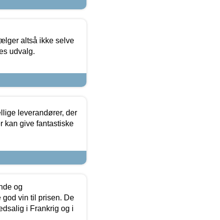
ælger altså ikke selve
res udvalg.
lige leverandører, der
r kan give fantastiske
unde og
od vin til prisen. De
dsalig i Frankrig og i