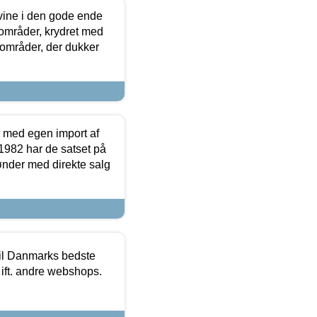
 vine i den gode ende
e områder, krydret med
 områder, der dukker
r med egen import af
i 1982 har de satset på
ønder med direkte salg
 til Danmarks bedste
 ift. andre webshops.