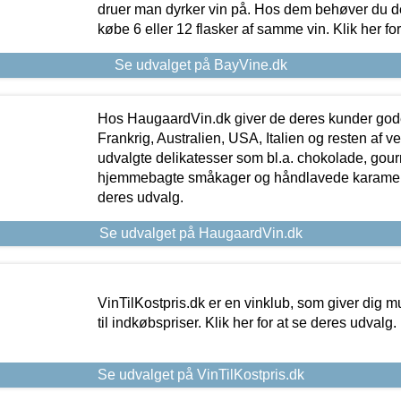
druer man dyrker vin på. Hos dem behøver du der
købe 6 eller 12 flasker af samme vin. Klik her fo
Se udvalget på BayVine.dk
Hos HaugaardVin.dk giver de deres kunder gode
Frankrig, Australien, USA, Italien og resten af v
udvalgte delikatesser som bl.a. chokolade, gourm
hjemmebagte småkager og håndlavede karameller
deres udvalg.
Se udvalget på HaugaardVin.dk
VinTilKostpris.dk er en vinklub, som giver dig m
til indkøbspriser. Klik her for at se deres udvalg.
Se udvalget på VinTilKostpris.dk