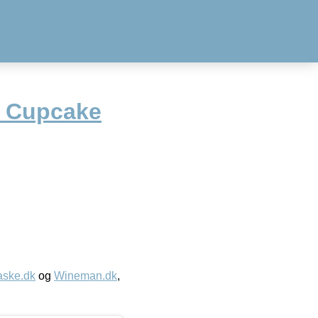
y Cupcake
aske.dk
og
Wineman.dk
,