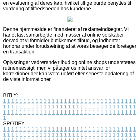
en evaluering af deres køb, hvilket tillige burde benyttes til
vurdering af tilfredsheden hos kunderne.
Denne hjemmeside er finansieret af reklameindtægter. Vi
har et fast samarbejde med masser af online selskaber
derved at vi formidler butikkernes tilbud, og indhenter
honorar under forudsætning af at vores besøgende foretager
en transaktion.
Oplysninger vedrørende tilbud og online shops understøttes
rutinemæssigt, men vi påtager os intet ansvar for
korrektioner der kan være udført efter seneste opdatering af
de viste informationer.
BITLY:
1
1
1
1
1
1
1
1
1
1
1
1
1
1
1
1
1
1
1
1
1
1
1
1
1
1
1
1
1
1
1
1
1
1
1
1
1
1
1
1
1
1
1
1
1
1
1
1
1
1
1
1
1
1
1
1
1
1
1
1
1
1
1
1
1
1
1
1
1
1
1
1
1
1
1
1
1
1
1
1
1
1
1
1
1
1
1
1
1
1
1
1
1
1
1
1
1
1
1
1
SPOTIFY:
1
1
1
1
1
1
1
1
1
1
1
1
1
1
1
1
1
1
1
1
1
1
1
1
1
1
1
1
1
1
1
1
1
1
1
1
1
1
1
1
1
1
1
1
1
1
1
1
1
1
1
1
1
1
1
1
1
1
1
1
1
1
1
1
1
1