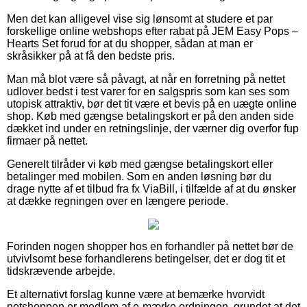
Men det kan alligevel vise sig lønsomt at studere et par
forskellige online webshops efter rabat på JEM Easy Pops –
Hearts Set forud for at du shopper, sådan at man er
skråsikker på at få den bedste pris.
Man må blot være så påvagt, at når en forretning på nettet
udlover bedst i test varer for en salgspris som kan ses som
utopisk attraktiv, bør det tit være et bevis på en uægte online
shop. Køb med gængse betalingskort er på den anden side
dækket ind under en retningslinje, der værner dig overfor fup
firmaer på nettet.
Generelt tilråder vi køb med gængse betalingskort eller
betalinger med mobilen. Som en anden løsning bør du
drage nytte af et tilbud fra fx ViaBill, i tilfælde af at du ønsker
at dække regningen over en længere periode.
Forinden nogen shopper hos en forhandler på nettet bør de
utvivlsomt bese forhandlerens betingelser, det er dog tit et
tidskrævende arbejde.
Et alternativt forslag kunne være at bemærke hvorvidt
netshoppen er medlem af e-mærke ordningen, grundet at det