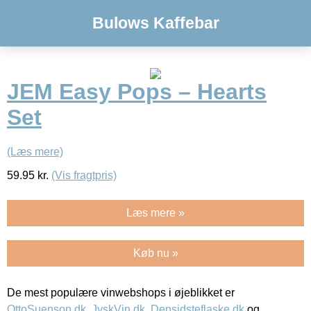
Bulows Kaffebar
JEM Easy Pops – Hearts
Set
(Læs mere)
59.95
kr.
(Vis fragtpris)
Læs mere »
Køb nu »
De mest populære vinwebshops i øjeblikket er
OttoSuenson.dk
,
JyskVin.dk
,
Densidsteflaske.dk
og