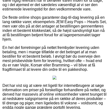
være rigtig relevant når vi behøver varen inden for få dage,
og i det øjemed er det særdeles væsentligt at vi ser den
estimerede leveringstid for den vedkommende vare.
De fleste online shops garanterer dag-til-dag levering på en
lang række varer, eksempelvis JEM Easy Pops – Hearts Set,
men vær obs på at det antager at bestillingen gennemføres
inden et bestemt klokkeslæt, så de højst sandsynligt kan nå
at få bestillingen betjent forud for at lagerpersonalet tager
hjem.
En hel del forretninger på nettet frembyder levering uden
betaling, men i mange tilfælde er det betinget af at man
bestiller for et bestemt beløb. I øvrigt bør du overveje den
mest prisbevidste form for levering, hvilket ofte – hvad end
du er nær Vejle, Korsør eller Bramming – vil blive at få
fragtfirmaet til at levere din ordre til en pakkeshop.
Det har vist sig at være ret ligetil for internetbrugere at søge
information om priser på forskellige forhandlere på nettet, og
derved har massevis af online virksomheder været tvunget til
at nedskære salgspriserne på en række af deres produkter –
til drenge og piger, men ligeledes til voksne – voldsomt, og
endda nogle gange præstere portofri levering.