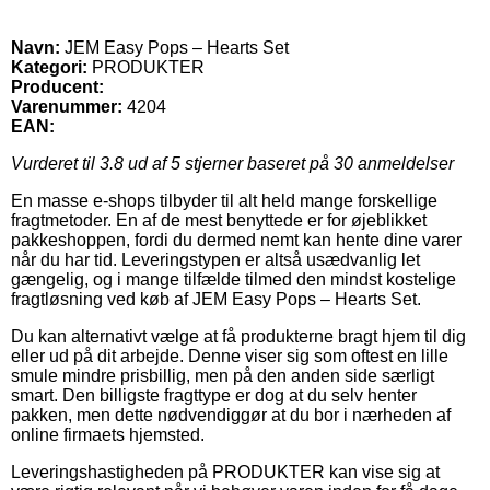
Navn:
JEM Easy Pops – Hearts Set
Kategori:
PRODUKTER
Producent:
Varenummer:
4204
EAN:
Vurderet til
3.8
ud af 5 stjerner baseret på
30
anmeldelser
En masse e-shops tilbyder til alt held mange forskellige
fragtmetoder. En af de mest benyttede er for øjeblikket
pakkeshoppen, fordi du dermed nemt kan hente dine varer
når du har tid. Leveringstypen er altså usædvanlig let
gængelig, og i mange tilfælde tilmed den mindst kostelige
fragtløsning ved køb af JEM Easy Pops – Hearts Set.
Du kan alternativt vælge at få produkterne bragt hjem til dig
eller ud på dit arbejde. Denne viser sig som oftest en lille
smule mindre prisbillig, men på den anden side særligt
smart. Den billigste fragttype er dog at du selv henter
pakken, men dette nødvendiggør at du bor i nærheden af
online firmaets hjemsted.
Leveringshastigheden på PRODUKTER kan vise sig at