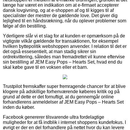
længe har været en indikation om at e-firmaet accepterer
dansk lovgivning, og at e-shoppen af og til kigges til af
specialister der mestrer de gældende love. Det giver dig
lejlighed til en håndsrækning, når du oplever problemer som
følge af din bestilling.
Yderligere slår vi et slag for at kunden er opmærksom på de
vigtigste vilkår gældende for transaktionen, for eksempel
hvilken byttepolitik webshoppen anvender. I relation til det er
det også essesentielt, at man stadig sikrer sin
ordrekvittering, således man fremadrettet vil kunne eftervise
sin bestilling af JEM Easy Pops – Hearts Set, hvad end du
skal købe gave til en voksen eller et barn.
Trustpilot fremskaffer super fremragende chancer for at blive
klogere på adskillige forhenværende køberes kritik og på
grund af dette er det fornuftigt, at du gennemgår online
forhandlerens anmeldelser af JEM Easy Pops – Hearts Set
inden du køber.
Facebook genererer tilsvarende ultra fordelagtige
muligheder for at få indblik i internet shoppens kundefokus. I
øvrigt er der en del forhandlere på nettet hvor du kan levere