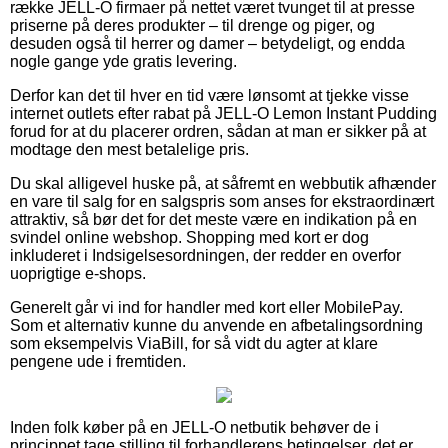
række JELL-O firmaer på nettet været tvunget til at presse
priserne på deres produkter – til drenge og piger, og
desuden også til herrer og damer – betydeligt, og endda
nogle gange yde gratis levering.
Derfor kan det til hver en tid være lønsomt at tjekke visse
internet outlets efter rabat på JELL-O Lemon Instant Pudding
forud for at du placerer ordren, sådan at man er sikker på at
modtage den mest betalelige pris.
Du skal alligevel huske på, at såfremt en webbutik afhænder
en vare til salg for en salgspris som anses for ekstraordinært
attraktiv, så bør det for det meste være en indikation på en
svindel online webshop. Shopping med kort er dog
inkluderet i Indsigelsesordningen, der redder en overfor
uoprigtige e-shops.
Generelt går vi ind for handler med kort eller MobilePay.
Som et alternativ kunne du anvende en afbetalingsordning
som eksempelvis ViaBill, for så vidt du agter at klare
pengene ude i fremtiden.
Inden folk køber på en JELL-O netbutik behøver de i
princippet tage stilling til forhandlerens betingelser, det er