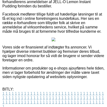
forhandlerens anmeldelser af JELL-O Lemon Instant
Pudding forinden du bestiller.
Facebook medfører tillige fuldt ud hæderlige løsninger til at
få et kig ind i online forretningens kundefokus. Her ses en
række e-forhandlere som tilbyder folk at skrive en
anmeldelse af virksomhedens service, hvilket på samme
måde må bruges til at fornemme hvor tilfredse kunderne er.
Vores side er finansieret af indtægter fra annoncer. Vi
hjælper diverse internet butikker og fremviser deres tilbud,
og tager imod honorar for så vidt de brugere vi sender videre
foretager en ordre.
Informationer om produkter og e-shops ajourføres hele tiden,
men vi tager forbehold for ændringer der måtte være lavet
siden nyligste opdatering af websitets oplysninger.
BITLY:
1
1
1
1
1
1
1
1
1
1
1
1
1
1
1
1
1
1
1
1
1
1
1
1
1
1
1
1
1
1
1
1
1
1
1
1
1
1
1
1
1
1
1
1
1
1
1
1
1
1
1
1
1
1
1
1
1
1
1
1
1
1
1
1
1
1
1
1
1
1
1
1
1
1
1
1
1
1
1
1
1
1
1
1
1
1
1
1
1
1
1
1
1
1
1
1
1
1
1
1