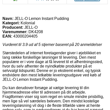
Navn:
JELL-O Lemon Instant Pudding
Kategori:
Kolonial
Producent:
JELL-O
Varenummer:
DK4208
EAN:
43000204405
Vurderet til
3.9
ud af 5 stjerner baseret på
20
anmeldelser
Størstedelen af internet foretagender giver i øjeblikket en
lang række forskellige løsninger til levering. Den mest
populære er i vore dage at få leveret til et afhentningssted,
hvor du selv afhenter de nyindkøbte produkter på et
selvvalgt tidspunkt. Denne er jo ekstremt enkel, og typisk
endvidere den mest letkøbte leveringsudgave ved køb af
JELL-O Lemon Instant Pudding.
Du kan derudover forsøge at vælge levering til din
hjemmeadresse eller til adressen på dit arbejde.
Fragtformen viser sig som regel en smule mindre prisbillig,
men lige så vel særdeles bekvem. Den mindst kostelige
leveringsløsning vil dog i de fleste tilfælde være at hente
ordren selv, som jo nødvendiggør at du har bopæl nærved