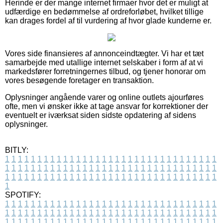
Herinde er der mange internet firmaer hvor det er muligt at
udfærdige en bedømmelse af ordreforløbet, hvilket tillige
kan drages fordel af til vurdering af hvor glade kunderne er.
Vores side finansieres af annonceindtægter. Vi har et tæt
samarbejde med utallige internet selskaber i form af at vi
markedsfører forretningernes tilbud, og tjener honorar om
vores besøgende foretager en transaktion.
Oplysninger angående varer og online outlets ajourføres
ofte, men vi ønsker ikke at tage ansvar for korrektioner der
eventuelt er iværksat siden sidste opdatering af sidens
oplysninger.
BITLY:
1
1
1
1
1
1
1
1
1
1
1
1
1
1
1
1
1
1
1
1
1
1
1
1
1
1
1
1
1
1
1
1
1
1
1
1
1
1
1
1
1
1
1
1
1
1
1
1
1
1
1
1
1
1
1
1
1
1
1
1
1
1
1
1
1
1
1
1
1
1
1
1
1
1
1
1
1
1
1
1
1
1
1
1
1
1
1
1
1
1
1
1
1
1
1
1
1
1
1
1
SPOTIFY:
1
1
1
1
1
1
1
1
1
1
1
1
1
1
1
1
1
1
1
1
1
1
1
1
1
1
1
1
1
1
1
1
1
1
1
1
1
1
1
1
1
1
1
1
1
1
1
1
1
1
1
1
1
1
1
1
1
1
1
1
1
1
1
1
1
1
1
1
1
1
1
1
1
1
1
1
1
1
1
1
1
1
1
1
1
1
1
1
1
1
1
1
1
1
1
1
1
1
1