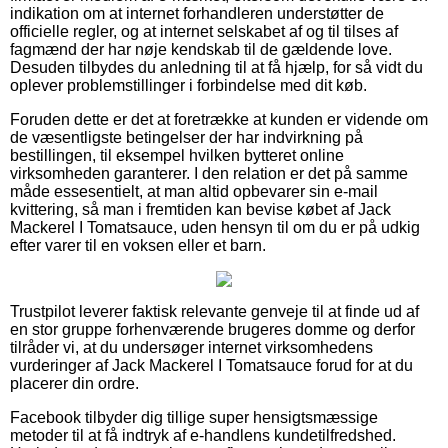
indikation om at internet forhandleren understøtter de
officielle regler, og at internet selskabet af og til tilses af
fagmænd der har nøje kendskab til de gældende love.
Desuden tilbydes du anledning til at få hjælp, for så vidt du
oplever problemstillinger i forbindelse med dit køb.
Foruden dette er det at foretrække at kunden er vidende om
de væsentligste betingelser der har indvirkning på
bestillingen, til eksempel hvilken bytteret online
virksomheden garanterer. I den relation er det på samme
måde essesentielt, at man altid opbevarer sin e-mail
kvittering, så man i fremtiden kan bevise købet af Jack
Mackerel I Tomatsauce, uden hensyn til om du er på udkig
efter varer til en voksen eller et barn.
Trustpilot leverer faktisk relevante genveje til at finde ud af
en stor gruppe forhenværende brugeres domme og derfor
tilråder vi, at du undersøger internet virksomhedens
vurderinger af Jack Mackerel I Tomatsauce forud for at du
placerer din ordre.
Facebook tilbyder dig tillige super hensigtsmæssige
metoder til at få indtryk af e-handlens kundetilfredshed.