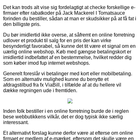
Det kan trods alt vise sig fordelagtigt at checke forskellige e-
firmaer efter rabatkoder på Jack Mackerel I Tomatsauce
forinden du bestiller, sådan at man er skudsikker på at få fat i
den billigste pris.
Du bør imidlertid ikke overse, at såfremt en online forretning
udlover et produkt til salg for en pris der kan virke
besynderligt favorabel, så kunne det tit være et signal om en
uærlig online webshop. Køb med gængse betalingskort er
imidlertid indbefattet af en bestemmelse, hvilket redder dig
som køber imod fup internet webshops.
Generelt foreslår vi betalinger med kort eller mobilbetaling.
Som en alternativ mulighed kunne du benytte et
afdragstilbud fra fx ViaBill, i tilfælde af at du hellere vil
dække regningen ude i fremtiden.
Inden folk bestiller i en online forretning burde de i reglen
bese webbutikkens vilkår, det er dog typisk ikke særlig
interessant.
Et alternativt forslag kunne derfor være at efterse om online
firmaet er medlem af e-mærket, eftersom det skulle være en