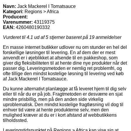
Navn:
Jack Mackerel I Tomatsauce
Kategori:
Regions > Africa
Producent:
Varenummer:
43119375
EAN:
4260480190332
Vurderet til
4.1
ud af 5 stjerner baseret på
19
anmeldelser
En masse internet butikker udlover nu om stunder en hel del
forskellige løsninger til levering. En af dem der er mest
anvendt er i øjeblikket at afsende til en pakkeshop, som
giver dig fleksibiliteten til at hente dine nye produkter når det
passer dig. Leveringsmetoden er nemlig ret problemfri, og
ofte tillige den mindst kostelige løsning til levering ved køb
af Jack Mackerel I Tomatsauce.
Du kunne alternativt planlægge at få leveret hjem til dig selv
eller til når du er på job. Fragtmetoden er desværre en sjat
mindre prisbillig, men på den anden side virkelig
uproblematisk. Den mindst kostelige fragtløsning vil dog til
enhver tid være at hente produkterne selv, men den
mulighed kræver at du er i kort afstand af webbutikkens
tilholdssted.
Leveringstidspunktet på Regions > Africa kan vise sig at