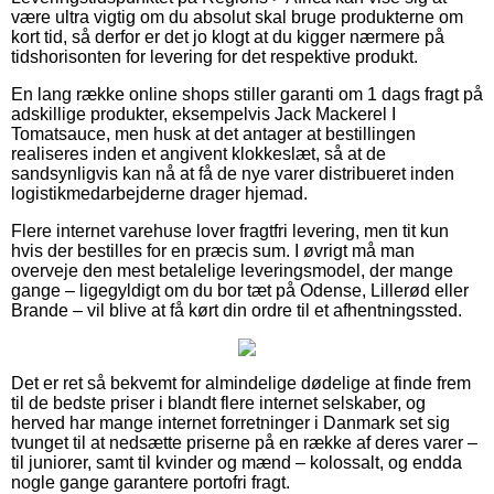
være ultra vigtig om du absolut skal bruge produkterne om
kort tid, så derfor er det jo klogt at du kigger nærmere på
tidshorisonten for levering for det respektive produkt.
En lang række online shops stiller garanti om 1 dags fragt på
adskillige produkter, eksempelvis Jack Mackerel I
Tomatsauce, men husk at det antager at bestillingen
realiseres inden et angivent klokkeslæt, så at de
sandsynligvis kan nå at få de nye varer distribueret inden
logistikmedarbejderne drager hjemad.
Flere internet varehuse lover fragtfri levering, men tit kun
hvis der bestilles for en præcis sum. I øvrigt må man
overveje den mest betalelige leveringsmodel, der mange
gange – ligegyldigt om du bor tæt på Odense, Lillerød eller
Brande – vil blive at få kørt din ordre til et afhentningssted.
Det er ret så bekvemt for almindelige dødelige at finde frem
til de bedste priser i blandt flere internet selskaber, og
herved har mange internet forretninger i Danmark set sig
tvunget til at nedsætte priserne på en række af deres varer –
til juniorer, samt til kvinder og mænd – kolossalt, og endda
nogle gange garantere portofri fragt.