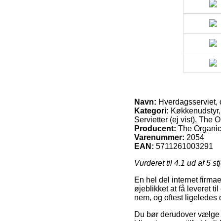
Navn:
Hverdagsserviet, d
Kategori:
Køkkenudstyr, 
Servietter (ej vist), The
Producent:
The Organi
Varenummer:
2054
EAN:
5711261003291
Vurderet til
4.1
ud af 5 st
En hel del internet firma
øjeblikket at få leveret t
nem, og oftest ligeledes 
Du bør derudover vælge at 