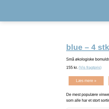
blue – 4 st
Små økologiske bomuldsk
155
kr.
(Vis fragtpris)
Læs mere »
De mest populære vinweb
som alle har et stort sorti