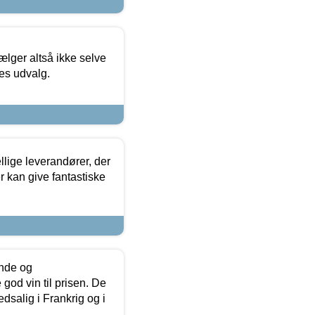
ælger altså ikke selve
res udvalg.
lige leverandører, der
r kan give fantastiske
unde og
od vin til prisen. De
dsalig i Frankrig og i