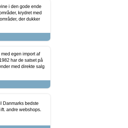
 vine i den gode ende
e områder, krydret med
 områder, der dukker
r med egen import af
i 1982 har de satset på
ønder med direkte salg
 til Danmarks bedste
 ift. andre webshops.