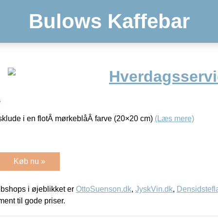
Bulows Kaffebar
Hverdagsservi
k
lude i en flotÂ mørkeblåÂ farve (20×20 cm)
(Læs mere)
Køb nu »
shops i øjeblikket er
OttoSuenson.dk
,
JyskVin.dk
,
Densidstefl
ment til gode priser.