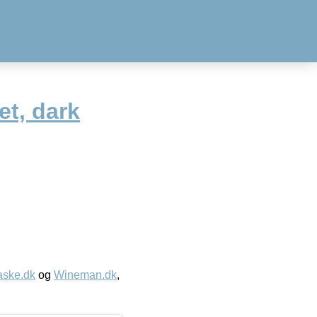
et, dark
aske.dk
og
Wineman.dk
,