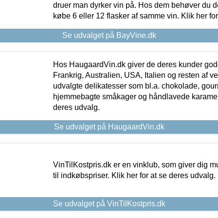
druer man dyrker vin på. Hos dem behøver du der
købe 6 eller 12 flasker af samme vin. Klik her fo
Se udvalget på BayVine.dk
Hos HaugaardVin.dk giver de deres kunder gode
Frankrig, Australien, USA, Italien og resten af v
udvalgte delikatesser som bl.a. chokolade, gourm
hjemmebagte småkager og håndlavede karameller
deres udvalg.
Se udvalget på HaugaardVin.dk
VinTilKostpris.dk er en vinklub, som giver dig m
til indkøbspriser. Klik her for at se deres udvalg.
Se udvalget på VinTilKostpris.dk