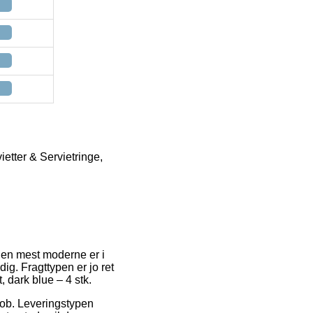
etter & Servietringe,
 Den mest moderne er i
dig. Fragttypen er jo ret
 dark blue – 4 stk.
 job. Leveringstypen