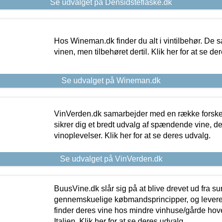
Se udvalget på Densidsteflaske.dk
Hos Wineman.dk finder du alt i vintilbehør. De s
vinen, men tilbehøret dertil. Klik her for at se de
Se udvalget på Wineman.dk
VinVerden.dk samarbejder med en række forskel
sikrer dig et bredt udvalg af spændende vine, de
vinoplevelser. Klik her for at se deres udvalg.
Se udvalget på VinVerden.dk
BuusVine.dk slår sig på at blive drevet ud fra s
gennemskuelige købmandsprincipper, og levere g
finder deres vine hos mindre vinhuse/gårde hove
Italien. Klik her for at se deres udvalg.