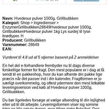
Navn:
Hvedesur pulver 1000g, Grillbutikken
Kategori:
Shop > Ingredienser >
Enzymer
Grillbutikken
28649
Hvedesur pulver 1000g,
Grillbutikken
Hvedesur pulver 1kg Lys surdej til lyse
brødtyper. H
Producent:
Grillbutikken
Varenummer:
28649
EAN:
Vurderet til
4.8
ud af 5 stjerner baseret på
2
anmeldelser
En hel del e-forhandlere frembyder nu til dags diverse
forskellige former for fragt. Den mest populære er i dag at få
sendt til en pakkeshop, hvor du kan afhente din pakke lige
præcis når det passer ind i din kalender. Fragtformen er jo
særligt overkommelig, og oftest ydermere den mest letkøbte
leveringsversion ved køb af Hvedesur pulver 1000g,
Grillbutikken.
Du bør ligeledes forsøge at vælge afsending til din lejlighed
eller ud til dit arbejde. Leveringsformen viser sig somme
tider en lille smule dyrere, men tillige rigtig fleksibel. Den