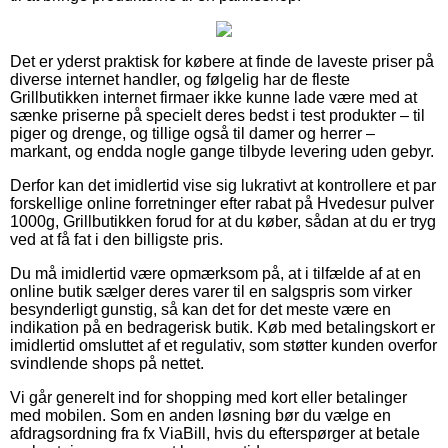
Det er yderst praktisk for købere at finde de laveste priser på
diverse internet handler, og følgelig har de fleste
Grillbutikken internet firmaer ikke kunne lade være med at
sænke priserne på specielt deres bedst i test produkter – til
piger og drenge, og tillige også til damer og herrer –
markant, og endda nogle gange tilbyde levering uden gebyr.
Derfor kan det imidlertid vise sig lukrativt at kontrollere et par
forskellige online forretninger efter rabat på Hvedesur pulver
1000g, Grillbutikken forud for at du køber, sådan at du er tryg
ved at få fat i den billigste pris.
Du må imidlertid være opmærksom på, at i tilfælde af at en
online butik sælger deres varer til en salgspris som virker
besynderligt gunstig, så kan det for det meste være en
indikation på en bedragerisk butik. Køb med betalingskort er
imidlertid omsluttet af et regulativ, som støtter kunden overfor
svindlende shops på nettet.
Vi går generelt ind for shopping med kort eller betalinger
med mobilen. Som en anden løsning bør du vælge en
afdragsordning fra fx ViaBill, hvis du efterspørger at betale