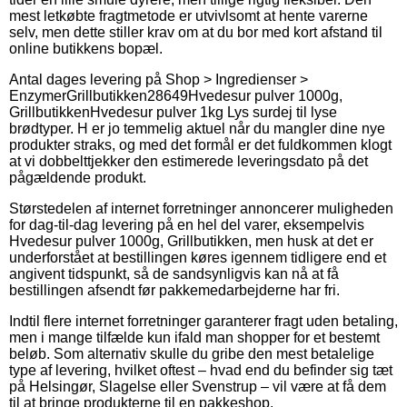
mest letkøbte fragtmetode er utvivlsomt at hente varerne
selv, men dette stiller krav om at du bor med kort afstand til
online butikkens bopæl.
Antal dages levering på
Shop > Ingredienser >
Enzymer
Grillbutikken
28649
Hvedesur pulver 1000g,
Grillbutikken
Hvedesur pulver 1kg Lys surdej til lyse
brødtyper. H er jo temmelig aktuel når du mangler dine nye
produkter straks, og med det formål er det fuldkommen klogt
at vi dobbelttjekker den estimerede leveringsdato på det
pågældende produkt.
Størstedelen af internet forretninger annoncerer muligheden
for dag-til-dag levering på en hel del varer, eksempelvis
Hvedesur pulver 1000g, Grillbutikken, men husk at det er
underforstået at bestillingen køres igennem tidligere end et
angivent tidspunkt, så de sandsynligvis kan nå at få
bestillingen afsendt før pakkemedarbejderne har fri.
Indtil flere internet forretninger garanterer fragt uden betaling,
men i mange tilfælde kun ifald man shopper for et bestemt
beløb. Som alternativ skulle du gribe den mest betalelige
type af levering, hvilket oftest – hvad end du befinder sig tæt
på Helsingør, Slagelse eller Svenstrup – vil være at få dem
til at bringe produkterne til en pakkeshop.