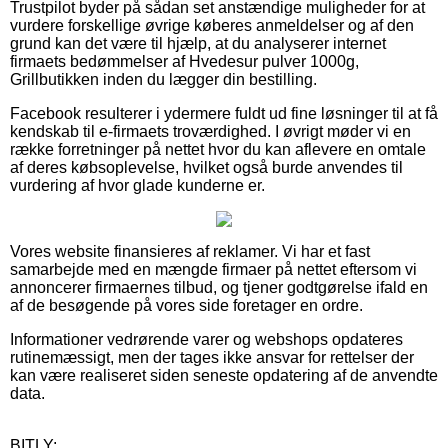
Trustpilot byder på sådan set anstændige muligheder for at
vurdere forskellige øvrige køberes anmeldelser og af den
grund kan det være til hjælp, at du analyserer internet
firmaets bedømmelser af Hvedesur pulver 1000g,
Grillbutikken inden du lægger din bestilling.
Facebook resulterer i ydermere fuldt ud fine løsninger til at få
kendskab til e-firmaets troværdighed. I øvrigt møder vi en
række forretninger på nettet hvor du kan aflevere en omtale
af deres købsoplevelse, hvilket også burde anvendes til
vurdering af hvor glade kunderne er.
Vores website finansieres af reklamer. Vi har et fast
samarbejde med en mængde firmaer på nettet eftersom vi
annoncerer firmaernes tilbud, og tjener godtgørelse ifald en
af de besøgende på vores side foretager en ordre.
Informationer vedrørende varer og webshops opdateres
rutinemæssigt, men der tages ikke ansvar for rettelser der
kan være realiseret siden seneste opdatering af de anvendte
data.
BITLY: