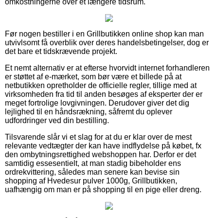
omkostningerne over et længere tidsrum.
Før nogen bestiller i en Grillbutikken online shop kan man
utvivlsomt få overblik over deres handelsbetingelser, dog er
det bare et tidskrævende projekt.
Et nemt alternativ er at efterse hvorvidt internet forhandleren
er støttet af e-mærket, som bør være et billede på at
netbutikken opretholder de officielle regler, tillige med at
virksomheden fra tid til anden besøges af eksperter der er
meget fortrolige lovgivningen. Derudover giver det dig
lejlighed til en håndsrækning, såfremt du oplever
udfordringer ved din bestilling.
Tilsvarende slår vi et slag for at du er klar over de mest
relevante vedtægter der kan have indflydelse på købet, fx
den ombytningsrettighed webshoppen har. Derfor er det
samtidig essesentielt, at man stadig bibeholder ens
ordrekvittering, således man senere kan bevise sin
shopping af Hvedesur pulver 1000g, Grillbutikken,
uafhængig om man er på shopping til en pige eller dreng.