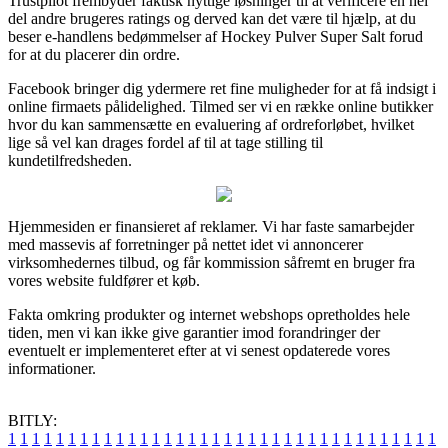
Trustpilot frembyder faktisk nyttige løsninger til at verificere en hel
del andre brugeres ratings og derved kan det være til hjælp, at du
beser e-handlens bedømmelser af Hockey Pulver Super Salt forud
for at du placerer din ordre.
Facebook bringer dig ydermere ret fine muligheder for at få indsigt i
online firmaets pålidelighed. Tilmed ser vi en række online butikker
hvor du kan sammensætte en evaluering af ordreforløbet, hvilket
lige så vel kan drages fordel af til at tage stilling til
kundetilfredsheden.
Hjemmesiden er finansieret af reklamer. Vi har faste samarbejder
med massevis af forretninger på nettet idet vi annoncerer
virksomhedernes tilbud, og får kommission såfremt en bruger fra
vores website fuldfører et køb.
Fakta omkring produkter og internet webshops opretholdes hele
tiden, men vi kan ikke give garantier imod forandringer der
eventuelt er implementeret efter at vi senest opdaterede vores
informationer.
BITLY:
1
1
1
1
1
1
1
1
1
1
1
1
1
1
1
1
1
1
1
1
1
1
1
1
1
1
1
1
1
1
1
1
1
1
1
1