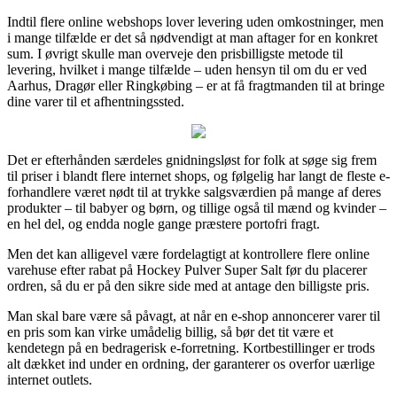
Indtil flere online webshops lover levering uden omkostninger, men
i mange tilfælde er det så nødvendigt at man aftager for en konkret
sum. I øvrigt skulle man overveje den prisbilligste metode til
levering, hvilket i mange tilfælde – uden hensyn til om du er ved
Aarhus, Dragør eller Ringkøbing – er at få fragtmanden til at bringe
dine varer til et afhentningssted.
Det er efterhånden særdeles gnidningsløst for folk at søge sig frem
til priser i blandt flere internet shops, og følgelig har langt de fleste e-
forhandlere været nødt til at trykke salgsværdien på mange af deres
produkter – til babyer og børn, og tillige også til mænd og kvinder –
en hel del, og endda nogle gange præstere portofri fragt.
Men det kan alligevel være fordelagtigt at kontrollere flere online
varehuse efter rabat på Hockey Pulver Super Salt før du placerer
ordren, så du er på den sikre side med at antage den billigste pris.
Man skal bare være så påvagt, at når en e-shop annoncerer varer til
en pris som kan virke umådelig billig, så bør det tit være et
kendetegn på en bedragerisk e-forretning. Kortbestillinger er trods
alt dækket ind under en ordning, der garanterer os overfor uærlige
internet outlets.