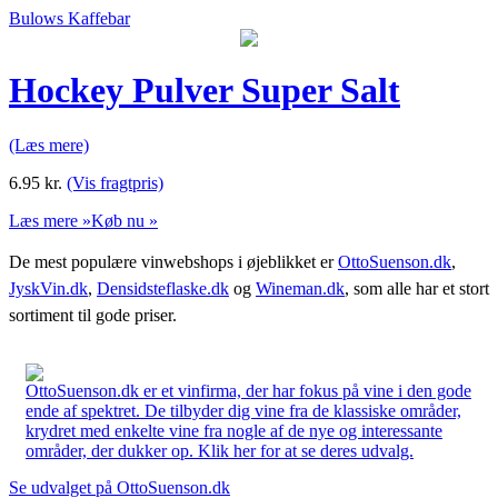
Bulows Kaffebar
Hockey Pulver Super Salt
(Læs mere)
6.95
kr.
(Vis fragtpris)
Læs mere »
Køb nu »
De mest populære vinwebshops i øjeblikket er
OttoSuenson.dk
,
JyskVin.dk
,
Densidsteflaske.dk
og
Wineman.dk
, som alle har et stort
sortiment til gode priser.
OttoSuenson.dk er et vinfirma, der har fokus på vine i den gode
ende af spektret. De tilbyder dig vine fra de klassiske områder,
krydret med enkelte vine fra nogle af de nye og interessante
områder, der dukker op. Klik her for at se deres udvalg.
Se udvalget på OttoSuenson.dk