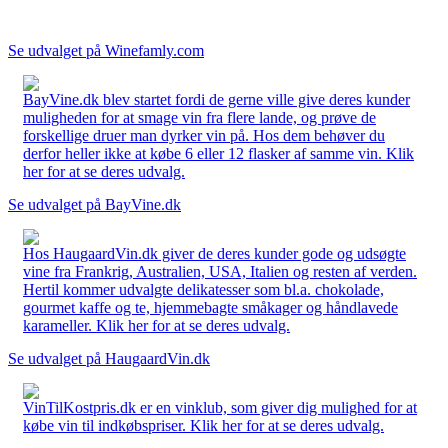
Se udvalget på Winefamly.com
BayVine.dk blev startet fordi de gerne ville give deres kunder
muligheden for at smage vin fra flere lande, og prøve de
forskellige druer man dyrker vin på. Hos dem behøver du
derfor heller ikke at købe 6 eller 12 flasker af samme vin. Klik
her for at se deres udvalg.
Se udvalget på BayVine.dk
Hos HaugaardVin.dk giver de deres kunder gode og udsøgte
vine fra Frankrig, Australien, USA, Italien og resten af verden.
Hertil kommer udvalgte delikatesser som bl.a. chokolade,
gourmet kaffe og te, hjemmebagte småkager og håndlavede
karameller. Klik her for at se deres udvalg.
Se udvalget på HaugaardVin.dk
VinTilKostpris.dk er en vinklub, som giver dig mulighed for at
købe vin til indkøbspriser. Klik her for at se deres udvalg.