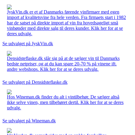
JyskVin.dk er et af Danmarks førende vinfirmaer med egen
import af kvalitetsvine fra hele verden. Fra firmaets start i 1982
har de satset på direkte import af vin fra hovedsageligt små
vinbønder med direkte salg til deres kunder. Klik her for at se
deres udvalg.
Se udvalget på JyskVin.dk
Densidsteflaske.dk slår sig på at de sælger vin til Danmarks
bedste netpriser, og at du kan spare 20-70 % på vinene ift.
andre webshops. Klik her for at se deres udvalg.
Se udvalget på Densidsteflaske.dk
Hos Wineman.dk finder du alt i vintilbehør. De sælger altså
ikke selve vinen, men tilbehøret dertil. Klik her for at se deres
udvalg.
Se udvalget på Wineman.dk