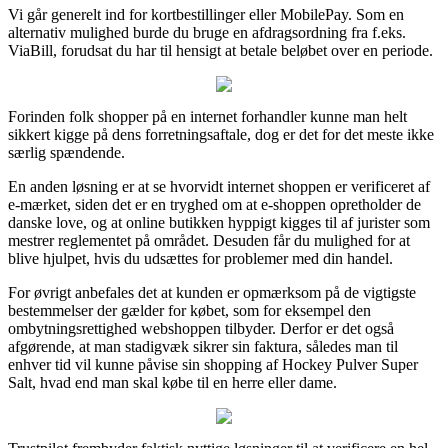
Vi går generelt ind for kortbestillinger eller MobilePay. Som en
alternativ mulighed burde du bruge en afdragsordning fra f.eks.
ViaBill, forudsat du har til hensigt at betale beløbet over en periode.
Forinden folk shopper på en internet forhandler kunne man helt
sikkert kigge på dens forretningsaftale, dog er det for det meste ikke
særlig spændende.
En anden løsning er at se hvorvidt internet shoppen er verificeret af
e-mærket, siden det er en tryghed om at e-shoppen opretholder de
danske love, og at online butikken hyppigt kigges til af jurister som
mestrer reglementet på området. Desuden får du mulighed for at
blive hjulpet, hvis du udsættes for problemer med din handel.
For øvrigt anbefales det at kunden er opmærksom på de vigtigste
bestemmelser der gælder for købet, som for eksempel den
ombytningsrettighed webshoppen tilbyder. Derfor er det også
afgørende, at man stadigvæk sikrer sin faktura, således man til
enhver tid vil kunne påvise sin shopping af Hockey Pulver Super
Salt, hvad end man skal købe til en herre eller dame.