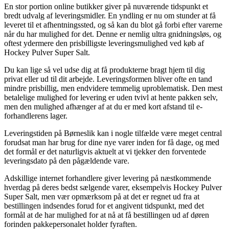
En stor portion online butikker giver på nuværende tidspunkt et
bredt udvalg af leveringsmidler. En yndling er nu om stunder at få
leveret til et afhentningssted, og så kan du blot gå forbi efter varerne
når du har mulighed for det. Denne er nemlig ultra gnidningsløs, og
oftest ydermere den prisbilligste leveringsmulighed ved køb af
Hockey Pulver Super Salt.
Du kan lige så vel udse dig at få produkterne bragt hjem til dig
privat eller ud til dit arbejde. Leveringsformen bliver ofte en tand
mindre prisbillig, men endvidere temmelig uproblematisk. Den mest
betalelige mulighed for levering er uden tvivl at hente pakken selv,
men den mulighed afhænger af at du er med kort afstand til e-
forhandlerens lager.
Leveringstiden på Børneslik kan i nogle tilfælde være meget central
forudsat man har brug for dine nye varer inden for få dage, og med
det formål er det naturligvis aktuelt at vi tjekker den forventede
leveringsdato på den pågældende vare.
Adskillige internet forhandlere giver levering på næstkommende
hverdag på deres bedst sælgende varer, eksempelvis Hockey Pulver
Super Salt, men vær opmærksom på at det er regnet ud fra at
bestillingen indsendes forud for et angivent tidspunkt, med det
formål at de har mulighed for at nå at få bestillingen ud af døren
forinden pakkepersonalet holder fyraften.