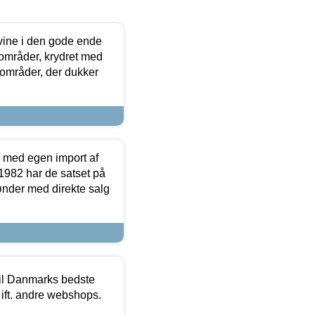
 vine i den gode ende
e områder, krydret med
 områder, der dukker
r med egen import af
i 1982 har de satset på
ønder med direkte salg
 til Danmarks bedste
 ift. andre webshops.