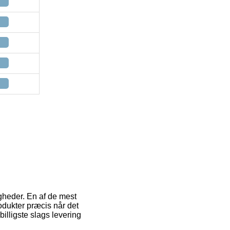
igheder. En af de mest
rodukter præcis når det
illigste slags levering