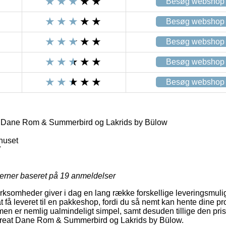
Besøg webshop
Besøg webshop
Besøg webshop
Besøg webshop
Besøg webshop
 Dane Rom & Summerbird og Lakrids by Bülow
huset
7
jerner baseret på
19
anmeldelser
virksomheder giver i dag en lang række forskellige leveringsmul
at få leveret til en pakkeshop, fordi du så nemt kan hente dine p
en er nemlig ualmindeligt simpel, samt desuden tillige den prisb
Great Dane Rom & Summerbird og Lakrids by Bülow.