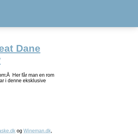
eat Dane
w
om:Â Her får man en rom
ar i denne eksklusive
aske.dk
og
Wineman.dk
,