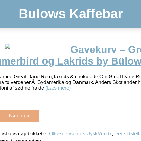
Bulows Kaffebar
Gavekurv – Gr
erbird og Lakrids by Bülo
v med Great Dane Rom, lakrids & chokolade Om Great Dane R
 fra to verdener.Â Sydamerika og Danmark. Anders Skotlander h
foni af sødme fra de
(Læs mere)
Køb nu »
shops i øjeblikket er
OttoSuenson.dk
,
JyskVin.dk
,
Densidstefl