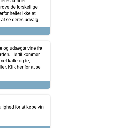
 deres kunder
røve de forskellige
for heller ikke at
r at se deres udvalg.
 og udsøgte vine fra
erden. Hertil kommer
et kaffe og te,
. Klik her for at se
ulighed for at købe vin