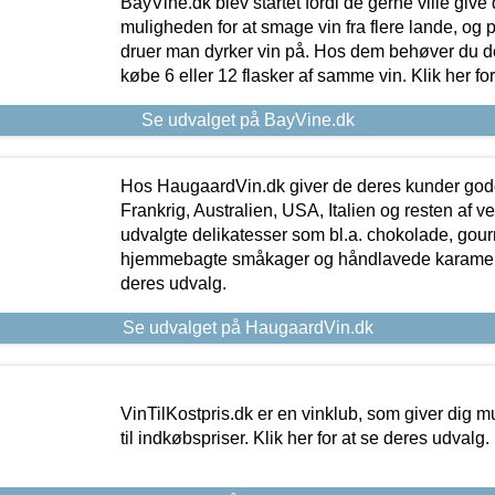
BayVine.dk blev startet fordi de gerne ville give
muligheden for at smage vin fra flere lande, og p
druer man dyrker vin på. Hos dem behøver du der
købe 6 eller 12 flasker af samme vin. Klik her fo
Se udvalget på BayVine.dk
Hos HaugaardVin.dk giver de deres kunder gode
Frankrig, Australien, USA, Italien og resten af v
udvalgte delikatesser som bl.a. chokolade, gourm
hjemmebagte småkager og håndlavede karameller
deres udvalg.
Se udvalget på HaugaardVin.dk
VinTilKostpris.dk er en vinklub, som giver dig m
til indkøbspriser. Klik her for at se deres udvalg.