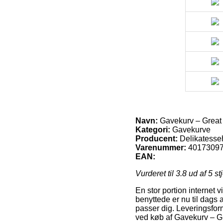
Navn:
Gavekurv – Great
Kategori:
Gavekurve
Producent:
Delikatesse
Varenummer:
4017309
EAN:
Vurderet til
3.8
ud af 5 st
En stor portion internet 
benyttede er nu til dags 
passer dig. Leveringsform
ved køb af Gavekurv – 