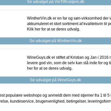
Se udvalget på VinTilKostpris.dk
WintherVin.dk er en far og søn-virksomhed der 
akkumuleret et stort sortiment af kvalitetsvin til pri
Klik her for at se deres udvalg.
Se udvalget på WintherVin.dk
WineGuys.dk er stiftet af Kristian og Jan i 2016
levere god vin, som de selv kan stå inde for og til
her for at se deres udvalg.
Se udvalget på WineGuys.dk
t populære webshops og anmeldt dem med stjerner fra 1 til 5 ud
rrelse, kundeservice, brugervenlighed, betingelser, leveringsfor