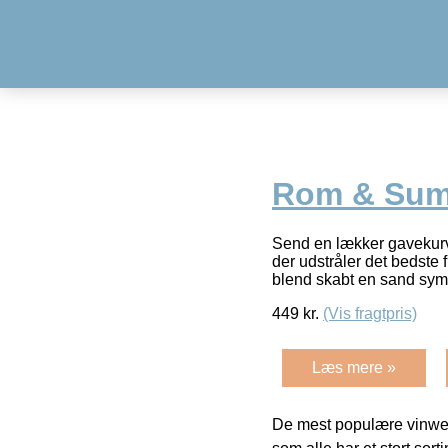
Rom & Summ
Send en lækker gavekur
der udstråler det bedste
blend skabt en sand sym
449
kr.
(Vis fragtpris)
Læs mere »
De mest populære vinweb