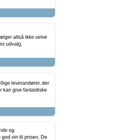
ælger altså ikke selve
res udvalg.
lige leverandører, der
r kan give fantastiske
unde og
od vin til prisen. De