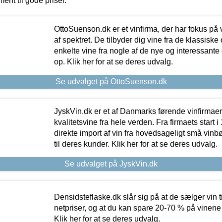
ment til gode priser.
OttoSuenson.dk er et vinfirma, der har fokus på
af spektret. De tilbyder dig vine fra de klassisk
enkelte vine fra nogle af de nye og interessante
op. Klik her for at se deres udvalg.
Se udvalget på OttoSuenson.dk
JyskVin.dk er et af Danmarks førende vinfirmae
kvalitetsvine fra hele verden. Fra firmaets start 
direkte import af vin fra hovedsageligt små vinb
til deres kunder. Klik her for at se deres udvalg.
Se udvalget på JyskVin.dk
Densidsteflaske.dk slår sig på at de sælger vin
netpriser, og at du kan spare 20-70 % på vinene
Klik her for at se deres udvalg.