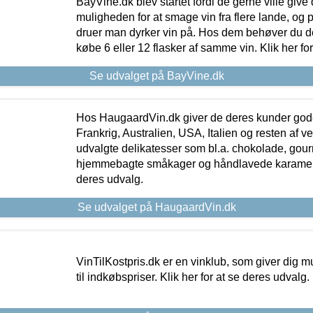
BayVine.dk blev startet fordi de gerne ville give
muligheden for at smage vin fra flere lande, og p
druer man dyrker vin på. Hos dem behøver du der
købe 6 eller 12 flasker af samme vin. Klik her fo
Se udvalget på BayVine.dk
Hos HaugaardVin.dk giver de deres kunder gode
Frankrig, Australien, USA, Italien og resten af v
udvalgte delikatesser som bl.a. chokolade, gourm
hjemmebagte småkager og håndlavede karameller
deres udvalg.
Se udvalget på HaugaardVin.dk
VinTilKostpris.dk er en vinklub, som giver dig m
til indkøbspriser. Klik her for at se deres udvalg.