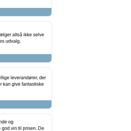
ælger altså ikke selve
res udvalg.
lige leverandører, der
r kan give fantastiske
unde og
od vin til prisen. De