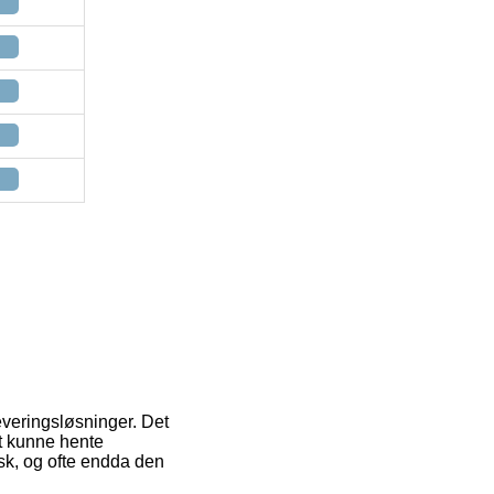
everingsløsninger. Det
at kunne hente
isk, og ofte endda den