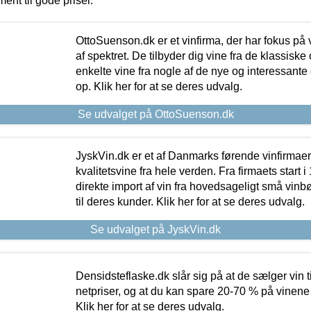
ment til gode priser.
OttoSuenson.dk er et vinfirma, der har fokus på
af spektret. De tilbyder dig vine fra de klassisk
enkelte vine fra nogle af de nye og interessante
op. Klik her for at se deres udvalg.
Se udvalget på OttoSuenson.dk
JyskVin.dk er et af Danmarks førende vinfirmae
kvalitetsvine fra hele verden. Fra firmaets start 
direkte import af vin fra hovedsageligt små vinb
til deres kunder. Klik her for at se deres udvalg.
Se udvalget på JyskVin.dk
Densidsteflaske.dk slår sig på at de sælger vin
netpriser, og at du kan spare 20-70 % på vinene
Klik her for at se deres udvalg.