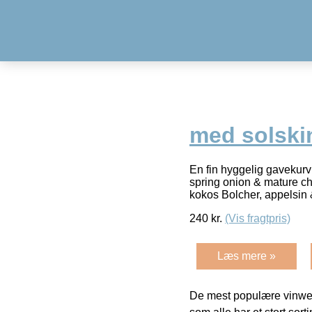
med solski
En fin hyggelig gavekurv
spring onion & mature c
kokos Bolcher, appelsin
240
kr.
(Vis fragtpris)
Læs mere »
De mest populære vinweb