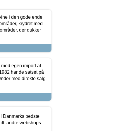
 vine i den gode ende
e områder, krydret med
 områder, der dukker
r med egen import af
i 1982 har de satset på
ønder med direkte salg
 til Danmarks bedste
 ift. andre webshops.