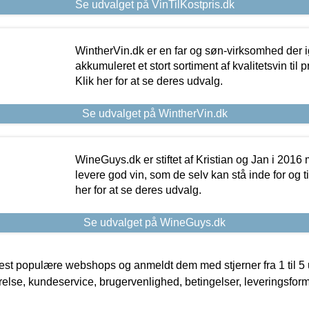
Se udvalget på VinTilKostpris.dk
WintherVin.dk er en far og søn-virksomhed der 
akkumuleret et stort sortiment af kvalitetsvin til pri
Klik her for at se deres udvalg.
Se udvalget på WintherVin.dk
WineGuys.dk er stiftet af Kristian og Jan i 2016
levere god vin, som de selv kan stå inde for og til
her for at se deres udvalg.
Se udvalget på WineGuys.dk
t populære webshops og anmeldt dem med stjerner fra 1 til 5 ud
rrelse, kundeservice, brugervenlighed, betingelser, leveringsfor