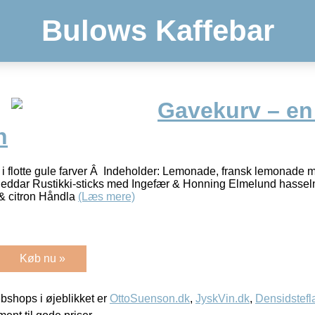
Bulows Kaffebar
Gavekurv – en 
n
 i flotte gule farver Â Indeholder: Lemonade, fransk lemonade 
heddar Rustikki-sticks med Ingefær & Honning Elmelund hass
 & citron Håndla
(Læs mere)
Køb nu »
shops i øjeblikket er
OttoSuenson.dk
,
JyskVin.dk
,
Densidstefl