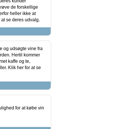
 deres kunder
røve de forskellige
for heller ikke at
r at se deres udvalg.
 og udsøgte vine fra
erden. Hertil kommer
et kaffe og te,
. Klik her for at se
ulighed for at købe vin