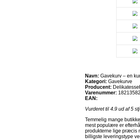
Navn:
Gavekurv – en kur
Kategori:
Gavekurve
Producent:
Delikatesse
Varenummer:
1821358
EAN:
Vurderet til
4.9
ud af 5 st
Temmelig mange butikker 
mest populære er efterhå
produkterne lige præcis n
billigste leveringstype v