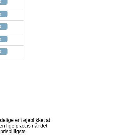
p
p
p
p
p
elige er i øjeblikket at
ken lige præcis når det
risbilligste