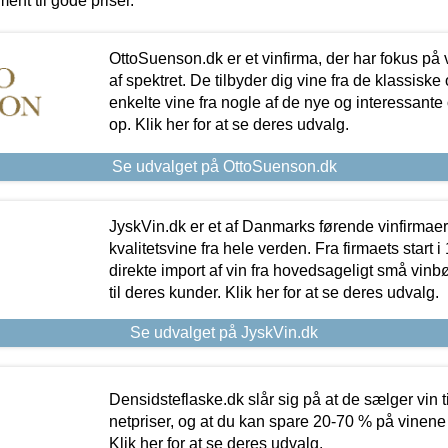
ment til gode priser.
OttoSuenson.dk er et vinfirma, der har fokus på
af spektret. De tilbyder dig vine fra de klassisk
enkelte vine fra nogle af de nye og interessante
op. Klik her for at se deres udvalg.
Se udvalget på OttoSuenson.dk
JyskVin.dk er et af Danmarks førende vinfirmae
kvalitetsvine fra hele verden. Fra firmaets start 
direkte import af vin fra hovedsageligt små vinb
til deres kunder. Klik her for at se deres udvalg.
Se udvalget på JyskVin.dk
Densidsteflaske.dk slår sig på at de sælger vin
netpriser, og at du kan spare 20-70 % på vinene
Klik her for at se deres udvalg.