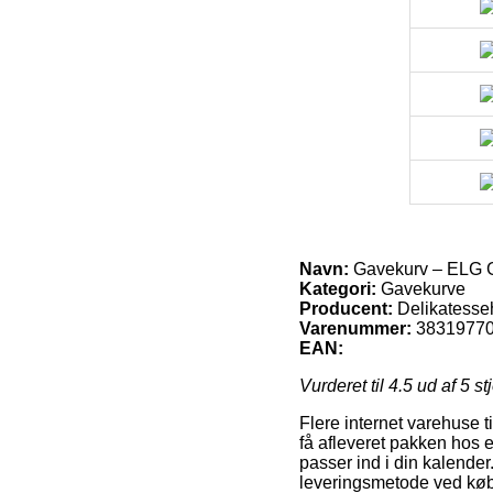
Navn:
Gavekurv – ELG G
Kategori:
Gavekurve
Producent:
Delikatesse
Varenummer:
3831977
EAN:
Vurderet til
4.5
ud af 5 st
Flere internet varehuse ti
få afleveret pakken hos en
passer ind i din kalende
leveringsmetode ved køb