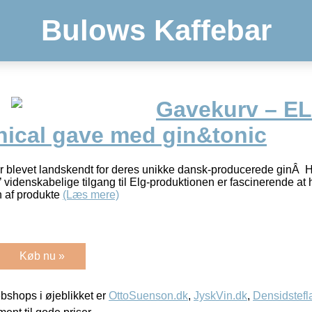
Bulows Kaffebar
Gavekurv – E
ical gave med gin&tonic
år blevet landskendt for deres unikke dansk-producerede ginÂ H
videnskabelige tilgang til Elg-produktionen er fascinerende at h
n af produkte
(Læs mere)
Køb nu »
shops i øjeblikket er
OttoSuenson.dk
,
JyskVin.dk
,
Densidstefl