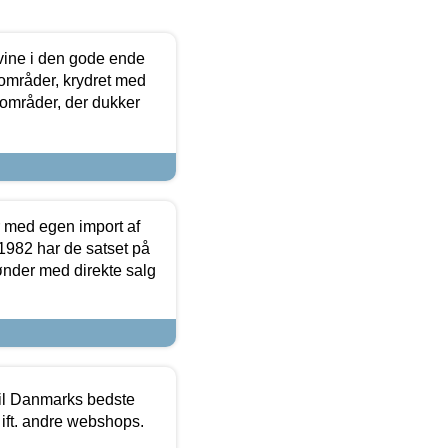
 vine i den gode ende
e områder, krydret med
 områder, der dukker
r med egen import af
i 1982 har de satset på
ønder med direkte salg
 til Danmarks bedste
 ift. andre webshops.