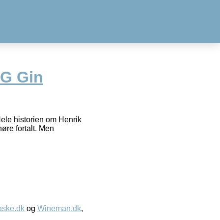
LG Gin
ele historien om Henrik
øre fortalt. Men
aske.dk
og
Wineman.dk
,