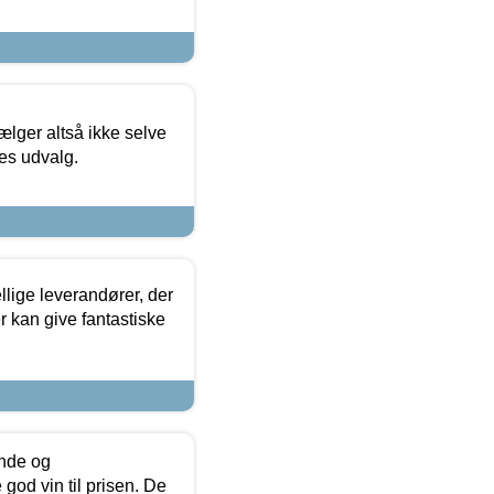
ælger altså ikke selve
res udvalg.
lige leverandører, der
r kan give fantastiske
unde og
od vin til prisen. De