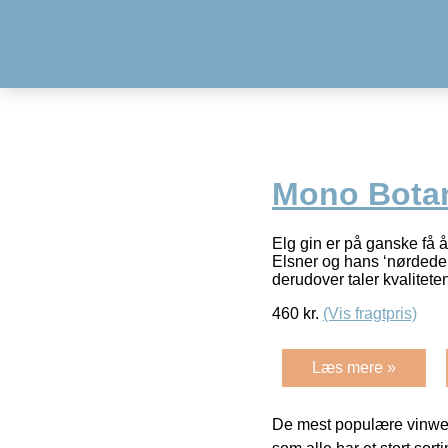
Mono Botan
Elg gin er på ganske få 
Elsner og hans ‘nørdede’ 
derudover taler kvalitete
460
kr.
(Vis fragtpris)
Læs mere »
De mest populære vinweb