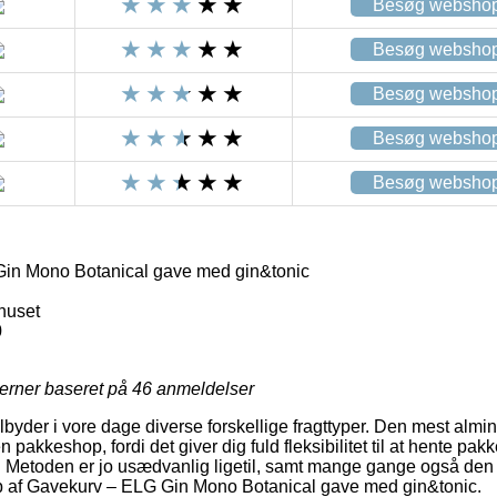
Besøg websho
Besøg websho
Besøg websho
Besøg websho
Besøg websho
in Mono Botanical gave med gin&tonic
huset
0
jerner baseret på
46
anmeldelser
lbyder i vore dage diverse forskellige fragttyper. Den mest almind
 pakkeshop, fordi det giver dig fuld fleksibilitet til at hente pak
r. Metoden er jo usædvanlig ligetil, samt mange gange også den p
 af Gavekurv – ELG Gin Mono Botanical gave med gin&tonic.