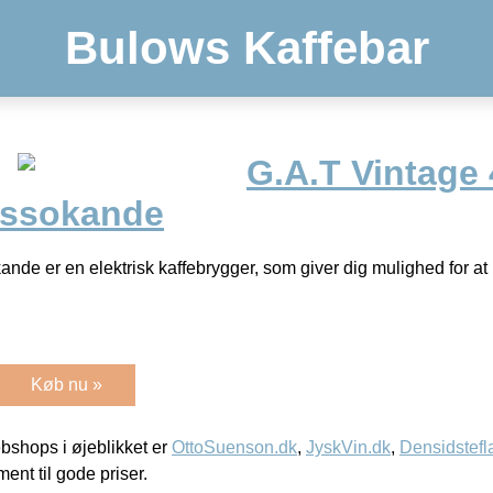
Bulows Kaffebar
G.A.T Vintage 
essokande
nde er en elektrisk kaffebrygger, som giver dig mulighed for at
Køb nu »
shops i øjeblikket er
OttoSuenson.dk
,
JyskVin.dk
,
Densidstefl
ment til gode priser.