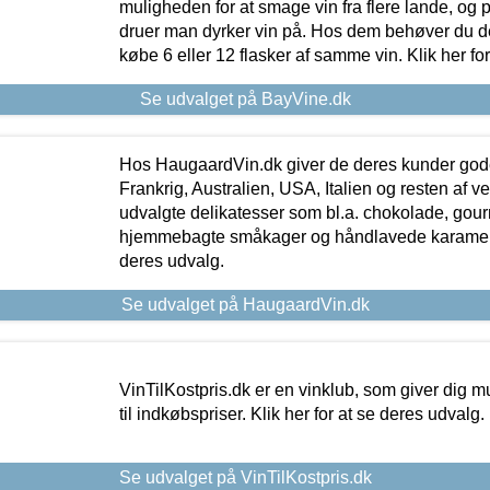
muligheden for at smage vin fra flere lande, og p
druer man dyrker vin på. Hos dem behøver du der
købe 6 eller 12 flasker af samme vin. Klik her fo
Se udvalget på BayVine.dk
Hos HaugaardVin.dk giver de deres kunder gode
Frankrig, Australien, USA, Italien og resten af v
udvalgte delikatesser som bl.a. chokolade, gourm
hjemmebagte småkager og håndlavede karameller
deres udvalg.
Se udvalget på HaugaardVin.dk
VinTilKostpris.dk er en vinklub, som giver dig m
til indkøbspriser. Klik her for at se deres udvalg.
Se udvalget på VinTilKostpris.dk