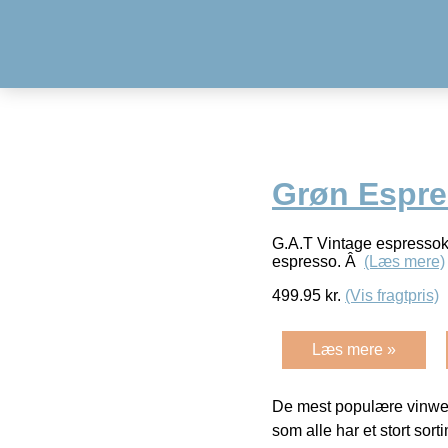
Grøn Espr
G.A.T Vintage espressoka
espresso. Â
(Læs mere)
499.95
kr.
(Vis fragtpris)
Læs mere »
De mest populære vinweb
som alle har et stort sorti