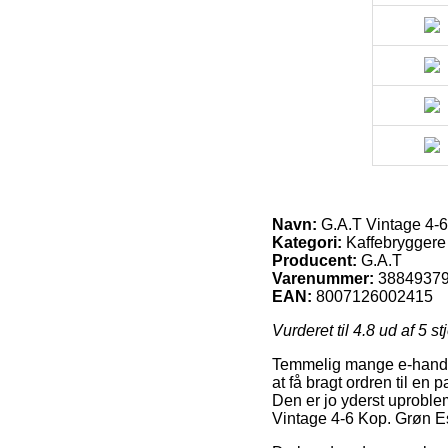
Navn:
G.A.T Vintage 4-
Kategori:
Kaffebryggere
Producent:
G.A.T
Varenummer:
3884937
EAN:
8007126002415
Vurderet til
4.8
ud af 5 st
Temmelig mange e-handler
at få bragt ordren til en
Den er jo yderst uproble
Vintage 4-6 Kop. Grøn 