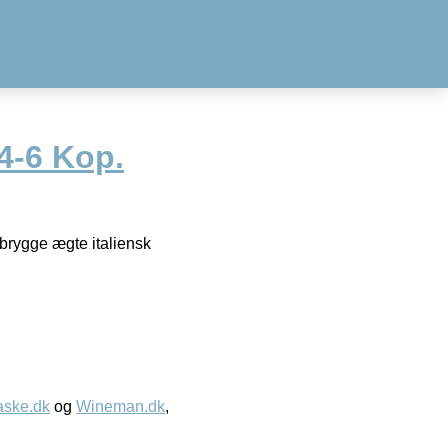
4-6 Kop.
 brygge ægte italiensk
aske.dk
og
Wineman.dk
,