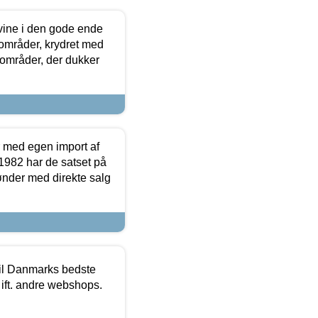
 vine i den gode ende
e områder, krydret med
 områder, der dukker
r med egen import af
i 1982 har de satset på
ønder med direkte salg
 til Danmarks bedste
 ift. andre webshops.