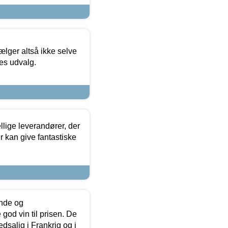
ælger altså ikke selve
res udvalg.
lige leverandører, der
r kan give fantastiske
unde og
od vin til prisen. De
dsalig i Frankrig og i