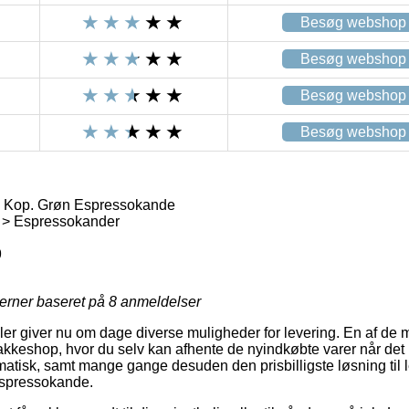
Besøg webshop
Besøg webshop
Besøg webshop
Besøg webshop
6 Kop. Grøn Espressokande
 > Espressokander
9
jerner baseret på
8
anmeldelser
 giver nu om dage diverse muligheder for levering. En af de m
 pakkeshop, hvor du selv kan afhente de nyindkøbte varer når det 
matisk, samt mange gange desuden den prisbilligste løsning til 
Espressokande.