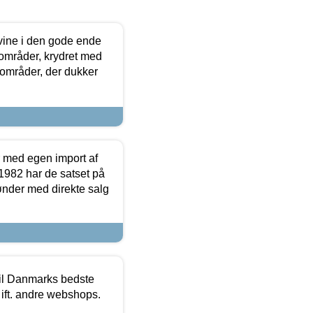
 vine i den gode ende
e områder, krydret med
 områder, der dukker
r med egen import af
i 1982 har de satset på
ønder med direkte salg
 til Danmarks bedste
 ift. andre webshops.