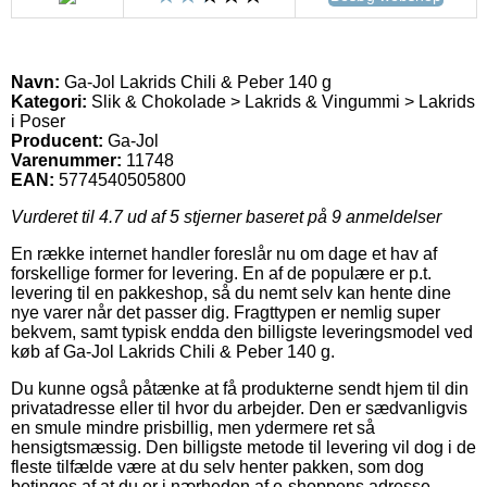
Navn:
Ga-Jol Lakrids Chili & Peber 140 g
Kategori:
Slik & Chokolade > Lakrids & Vingummi > Lakrids
i Poser
Producent:
Ga-Jol
Varenummer:
11748
EAN:
5774540505800
Vurderet til
4.7
ud af 5 stjerner baseret på
9
anmeldelser
En række internet handler foreslår nu om dage et hav af
forskellige former for levering. En af de populære er p.t.
levering til en pakkeshop, så du nemt selv kan hente dine
nye varer når det passer dig. Fragttypen er nemlig super
bekvem, samt typisk endda den billigste leveringsmodel ved
køb af Ga-Jol Lakrids Chili & Peber 140 g.
Du kunne også påtænke at få produkterne sendt hjem til din
privatadresse eller til hvor du arbejder. Den er sædvanligvis
en smule mindre prisbillig, men ydermere ret så
hensigtsmæssig. Den billigste metode til levering vil dog i de
fleste tilfælde være at du selv henter pakken, som dog
betinges af at du er i nærheden af e-shoppens adresse.