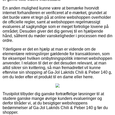
En anden mulighed kunne være at bemærke hvorvidt
internet forhandleren er verificeret af e-mærket, grundet at
det burde være et tegn på at online webshoppen overholder
de officielle regler, samt at webshoppen regelmæssigt
evalueres af sagkyndige som er meget fortrolige lovene på
området. Desuden giver det dig genvej til en hjælpende
hånd, såfremt du møder vanskeligheder i processen med din
ordre.
Yderligere er det en hjælp at man er vidende om de
elementære retningslinjer gældende for transaktionen, som
for eksempel hvilken ombytningspolitik internet webshoppen
anvender. I relation til det er det desuden relevant, at man
altid sikrer sin kvittering, så man fremadrettet vil kunne
eftervise sin shopping af Ga-Jol Lakrids Chili & Peber 140 g,
om du leder efter et produkt til en dame eller herre.
Trustpilot tilbyder dig ganske fortræffelige løsninger til at
studere ganske mange øvrige kunders evalueringer og
derfor tilråder vi, at du besigtiger webshoppens
bedømmelser af Ga-Jol Lakrids Chili & Peber 140 g før du
shopper.