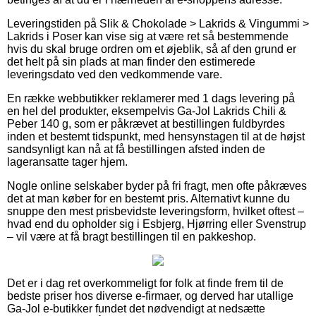
Leveringstiden på Slik & Chokolade > Lakrids & Vingummi >
Lakrids i Poser kan vise sig at være ret så bestemmende
hvis du skal bruge ordren om et øjeblik, så af den grund er
det helt på sin plads at man finder den estimerede
leveringsdato ved den vedkommende vare.
En række webbutikker reklamerer med 1 dags levering på
en hel del produkter, eksempelvis Ga-Jol Lakrids Chili &
Peber 140 g, som er påkrævet at bestillingen fuldbyrdes
inden et bestemt tidspunkt, med hensynstagen til at de højst
sandsynligt kan nå at få bestillingen afsted inden de
lageransatte tager hjem.
Nogle online selskaber byder på fri fragt, men ofte påkræves
det at man køber for en bestemt pris. Alternativt kunne du
snuppe den mest prisbevidste leveringsform, hvilket oftest –
hvad end du opholder sig i Esbjerg, Hjørring eller Svenstrup
– vil være at få bragt bestillingen til en pakkeshop.
Det er i dag ret overkommeligt for folk at finde frem til de
bedste priser hos diverse e-firmaer, og derved har utallige
Ga-Jol e-butikker fundet det nødvendigt at nedsætte