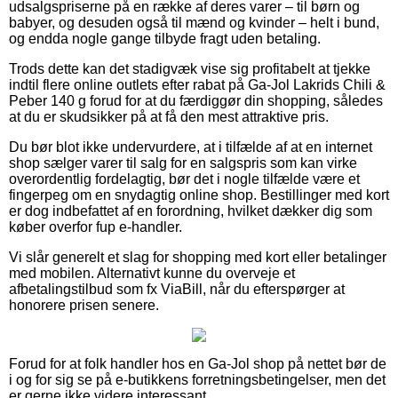
udsalgspriserne på en række af deres varer – til børn og
babyer, og desuden også til mænd og kvinder – helt i bund,
og endda nogle gange tilbyde fragt uden betaling.
Trods dette kan det stadigvæk vise sig profitabelt at tjekke
indtil flere online outlets efter rabat på Ga-Jol Lakrids Chili &
Peber 140 g forud for at du færdiggør din shopping, således
at du er skudsikker på at få den mest attraktive pris.
Du bør blot ikke undervurdere, at i tilfælde af at en internet
shop sælger varer til salg for en salgspris som kan virke
overordentlig fordelagtig, bør det i nogle tilfælde være et
fingerpeg om en snydagtig online shop. Bestillinger med kort
er dog indbefattet af en forordning, hvilket dækker dig som
køber overfor fup e-handler.
Vi slår generelt et slag for shopping med kort eller betalinger
med mobilen. Alternativt kunne du overveje et
afbetalingstilbud som fx ViaBill, når du efterspørger at
honorere prisen senere.
Forud for at folk handler hos en Ga-Jol shop på nettet bør de
i og for sig se på e-butikkens forretningsbetingelser, men det
er gerne ikke videre interessant.