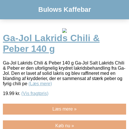
Bulows Kaffebar
Ga-Jol Lakrids Chili &
Peber 140 g
Ga-Jol Lakrids Chili & Peber 140 g Ga-Jol Salt Lakrids Chili
& Peber er den uforlignelig krydret lakridsbehandling fra Ga-
Jol. Den er lavet af solid lakris og blev raffineret med en
blanding af krydderier, der er sammensat af stærk peber og
fyrig chili pe
(Læs mere)
19.99
kr.
(Vis fragtpris)
Læs mere »
Køb nu »