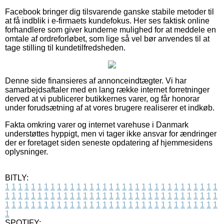
Facebook bringer dig tilsvarende ganske stabile metoder til
at få indblik i e-firmaets kundefokus. Her ses faktisk online
forhandlere som giver kunderne mulighed for at meddele en
omtale af ordreforløbet, som lige så vel bør anvendes til at
tage stilling til kundetilfredsheden.
Denne side finansieres af annonceindtægter. Vi har
samarbejdsaftaler med en lang række internet forretninger
derved at vi publicerer butikkernes varer, og får honorar
under forudsætning af at vores brugere realiserer et indkøb.
Fakta omkring varer og internet varehuse i Danmark
understøttes hyppigt, men vi tager ikke ansvar for ændringer
der er foretaget siden seneste opdatering af hjemmesidens
oplysninger.
BITLY:
1
1
1
1
1
1
1
1
1
1
1
1
1
1
1
1
1
1
1
1
1
1
1
1
1
1
1
1
1
1
1
1
1
1
1
1
1
1
1
1
1
1
1
1
1
1
1
1
1
1
1
1
1
1
1
1
1
1
1
1
1
1
1
1
1
1
1
1
1
1
1
1
1
1
1
1
1
1
1
1
1
1
1
1
1
1
1
1
1
1
1
1
1
1
1
1
1
1
1
1
SPOTIFY: