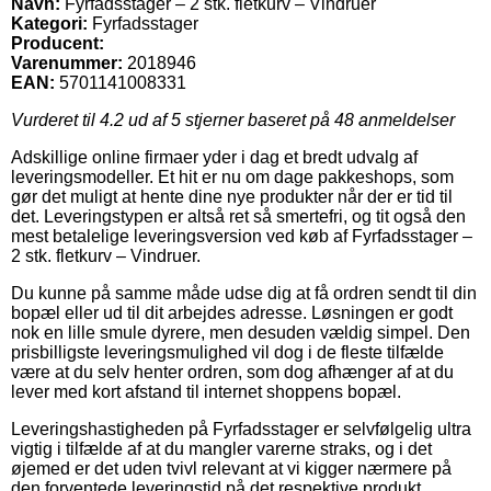
Navn:
Fyrfadsstager – 2 stk. fletkurv – Vindruer
Kategori:
Fyrfadsstager
Producent:
Varenummer:
2018946
EAN:
5701141008331
Vurderet til
4.2
ud af 5 stjerner baseret på
48
anmeldelser
Adskillige online firmaer yder i dag et bredt udvalg af
leveringsmodeller. Et hit er nu om dage pakkeshops, som
gør det muligt at hente dine nye produkter når der er tid til
det. Leveringstypen er altså ret så smertefri, og tit også den
mest betalelige leveringsversion ved køb af Fyrfadsstager –
2 stk. fletkurv – Vindruer.
Du kunne på samme måde udse dig at få ordren sendt til din
bopæl eller ud til dit arbejdes adresse. Løsningen er godt
nok en lille smule dyrere, men desuden vældig simpel. Den
prisbilligste leveringsmulighed vil dog i de fleste tilfælde
være at du selv henter ordren, som dog afhænger af at du
lever med kort afstand til internet shoppens bopæl.
Leveringshastigheden på Fyrfadsstager er selvfølgelig ultra
vigtig i tilfælde af at du mangler varerne straks, og i det
øjemed er det uden tvivl relevant at vi kigger nærmere på
den forventede leveringstid på det respektive produkt.