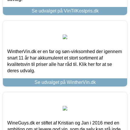
Se udvalget på VinTilKostpris.dk
WintherVin.dk er en far og søn-virksomhed der igennem
snart 11 år har akkumuleret et stort sortiment af
kvalitetsvin til priser alle har råd til. Klik her for at se
deres udvalg.
Se udvalget på WintherVin.dk
WineGuys.dk er stiftet af Kristian og Jan i 2016 med en
ambition om at levere god vin, som de selv kan stå inde