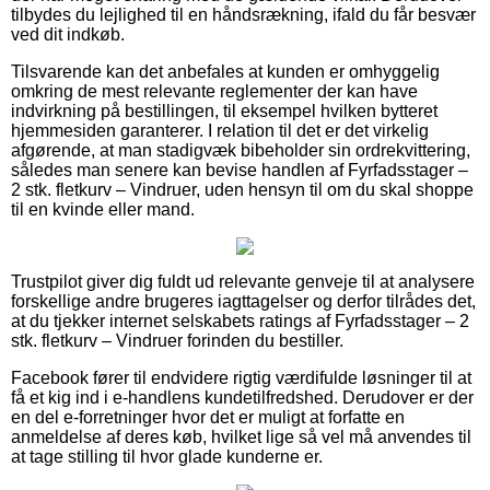
tilbydes du lejlighed til en håndsrækning, ifald du får besvær
ved dit indkøb.
Tilsvarende kan det anbefales at kunden er omhyggelig
omkring de mest relevante reglementer der kan have
indvirkning på bestillingen, til eksempel hvilken bytteret
hjemmesiden garanterer. I relation til det er det virkelig
afgørende, at man stadigvæk bibeholder sin ordrekvittering,
således man senere kan bevise handlen af Fyrfadsstager –
2 stk. fletkurv – Vindruer, uden hensyn til om du skal shoppe
til en kvinde eller mand.
Trustpilot giver dig fuldt ud relevante genveje til at analysere
forskellige andre brugeres iagttagelser og derfor tilrådes det,
at du tjekker internet selskabets ratings af Fyrfadsstager – 2
stk. fletkurv – Vindruer forinden du bestiller.
Facebook fører til endvidere rigtig værdifulde løsninger til at
få et kig ind i e-handlens kundetilfredshed. Derudover er der
en del e-forretninger hvor det er muligt at forfatte en
anmeldelse af deres køb, hvilket lige så vel må anvendes til
at tage stilling til hvor glade kunderne er.