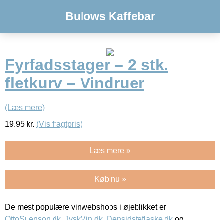
Bulows Kaffebar
Fyrfadsstager – 2 stk.
fletkurv – Vindruer
(Læs mere)
19.95
kr.
(Vis fragtpris)
Læs mere »
Køb nu »
De mest populære vinwebshops i øjeblikket er
OttoSuenson.dk
,
JyskVin.dk
,
Densidsteflaske.dk
og