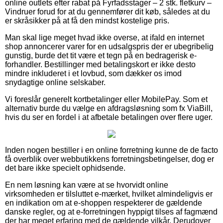
online outlets efter rabat på Fyrfadsstager – 2 stk. fletkurv –
Vindruer forud for at du gennemfører dit køb, således at du
er skråsikker på at få den mindst kostelige pris.
Man skal lige meget hvad ikke overse, at ifald en internet
shop annoncerer varer for en udsalgspris der er ubegribelig
gunstig, burde det tit være et tegn på en bedragerisk e-
forhandler. Bestillinger med betalingskort er ikke desto
mindre inkluderet i et lovbud, som dækker os imod
snydagtige online selskaber.
Vi foreslår generelt kortbetalinger eller MobilePay. Som et
alternativ burde du vælge en afdragsløsning som fx ViaBill,
hvis du ser en fordel i at afbetale betalingen over flere uger.
Inden nogen bestiller i en online forretning kunne de de facto
få overblik over webbutikkens forretningsbetingelser, dog er
det bare ikke specielt ophidsende.
En nem løsning kan være at se hvorvidt online
virksomheden er tilsluttet e-mærket, hvilket almindeligvis er
en indikation om at e-shoppen respekterer de gældende
danske regler, og at e-forretningen hyppigt tilses af fagmænd
der har meget erfaring med de gældende vilkår. Derudover