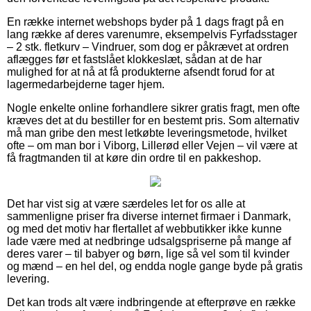
En række internet webshops byder på 1 dags fragt på en
lang række af deres varenumre, eksempelvis Fyrfadsstager
– 2 stk. fletkurv – Vindruer, som dog er påkrævet at ordren
aflægges før et fastslået klokkeslæt, sådan at de har
mulighed for at nå at få produkterne afsendt forud for at
lagermedarbejderne tager hjem.
Nogle enkelte online forhandlere sikrer gratis fragt, men ofte
kræves det at du bestiller for en bestemt pris. Som alternativ
må man gribe den mest letkøbte leveringsmetode, hvilket
ofte – om man bor i Viborg, Lillerød eller Vejen – vil være at
få fragtmanden til at køre din ordre til en pakkeshop.
Det har vist sig at være særdeles let for os alle at
sammenligne priser fra diverse internet firmaer i Danmark,
og med det motiv har flertallet af webbutikker ikke kunne
lade være med at nedbringe udsalgspriserne på mange af
deres varer – til babyer og børn, lige så vel som til kvinder
og mænd – en hel del, og endda nogle gange byde på gratis
levering.
Det kan trods alt være indbringende at efterprøve en række