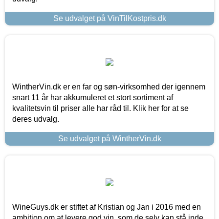
Se udvalget på VinTilKostpris.dk
WintherVin.dk er en far og søn-virksomhed der igennem
snart 11 år har akkumuleret et stort sortiment af
kvalitetsvin til priser alle har råd til. Klik her for at se
deres udvalg.
Se udvalget på WintherVin.dk
WineGuys.dk er stiftet af Kristian og Jan i 2016 med en
ambition om at levere god vin, som de selv kan stå inde