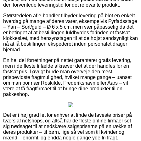
den forventede leveringstid for det relevante produkt.
Størstedelen af e-handler tilbyder levering på blot en enkelt
hverdag på mange af deres varer, eksempelvis Fyrfadsstage
– Yan – Sort/guld – Ø 6 x 5 cm, men vær påpasselig da det
er betinget af at bestillingen fuldbyrdes forinden et fastsat
klokkeslæt, med hensynstagen til at de højst sandsynligt kan
nå at få bestillingen ekspederet inden personalet drager
hjemad.
En hel del forretninger på nettet garanterer gratis levering,
men i de fleste tilfælde afkræver det at der handles for en
fastsat pris. I øvrigt burde man overveje den mest
prisbevidste fragtmulighed, hvilket mange gange – uanset
om man bor nær Roskilde, Frederikshavn eller Aars – vil
være at få fragtfirmaet til at bringe dine produkter til en
pakkeshop.
Det er i høj grad let for enhver at finde de laveste priser på
tværs af netshops, og altså har de fleste online firmaer set
sig nødsaget til at nedskære salgspriserne på en række af
deres produkter – til børn, lige så vel som til kvinder og
mænd – enormt, og endda nogle gange yde fri fragt.