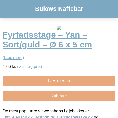
Bulows Kaffebar
Fyrfadsstage – Yan –
Sort/guld – Ø 6 x 5 cm
(Læs mere)
47.6
kr.
(Vis fragtpris)
Læs mere »
Køb nu »
De mest populære vinwebshops i øjeblikket er
OttoSuenson.dk
,
JyskVin.dk
,
Densidsteflaske.dk
og