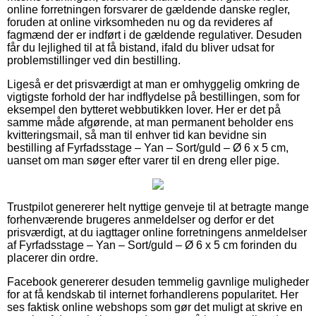
online forretningen forsvarer de gældende danske regler,
foruden at online virksomheden nu og da revideres af
fagmænd der er indført i de gældende regulativer. Desuden
får du lejlighed til at få bistand, ifald du bliver udsat for
problemstillinger ved din bestilling.
Ligeså er det prisværdigt at man er omhyggelig omkring de
vigtigste forhold der har indflydelse på bestillingen, som for
eksempel den bytteret webbutikken lover. Her er det på
samme måde afgørende, at man permanent beholder ens
kvitteringsmail, så man til enhver tid kan bevidne sin
bestilling af Fyrfadsstage – Yan – Sort/guld – Ø 6 x 5 cm,
uanset om man søger efter varer til en dreng eller pige.
Trustpilot genererer helt nyttige genveje til at betragte mange
forhenværende brugeres anmeldelser og derfor er det
prisværdigt, at du iagttager online forretningens anmeldelser
af Fyrfadsstage – Yan – Sort/guld – Ø 6 x 5 cm forinden du
placerer din ordre.
Facebook genererer desuden temmelig gavnlige muligheder
for at få kendskab til internet forhandlerens popularitet. Her
ses faktisk online webshops som gør det muligt at skrive en