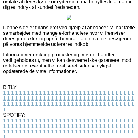
omtale af deres køb, som ydermere må benyttes til at danne
dig et indtryk af kundetilfredsheden.
Denne side er finansieret ved hjælp af annoncer. Vi har tætte
samarbejder med mange e-forhandlere hvor vi fremviser
deres produkter, og opnår honorar ifald en af de besøgende
på vores hjemmeside udfører et indkøb.
Informationer omkring produkter og internet handler
vedligeholdes tit, men vi kan desværre ikke garantere imod
rettelser der eventuelt er realiseret siden vi nyligst
opdaterede de viste informationer.
BITLY:
1
1
1
1
1
1
1
1
1
1
1
1
1
1
1
1
1
1
1
1
1
1
1
1
1
1
1
1
1
1
1
1
1
1
1
1
1
1
1
1
1
1
1
1
1
1
1
1
1
1
1
1
1
1
1
1
1
1
1
1
1
1
1
1
1
1
1
1
1
1
1
1
1
1
1
1
1
1
1
1
1
1
1
1
1
1
1
1
1
1
1
1
1
1
1
1
1
1
1
1
SPOTIFY:
1
1
1
1
1
1
1
1
1
1
1
1
1
1
1
1
1
1
1
1
1
1
1
1
1
1
1
1
1
1
1
1
1
1
1
1
1
1
1
1
1
1
1
1
1
1
1
1
1
1
1
1
1
1
1
1
1
1
1
1
1
1
1
1
1
1
1
1
1
1
1
1
1
1
1
1
1
1
1
1
1
1
1
1
1
1
1
1
1
1
1
1
1
1
1
1
1
1
1
1