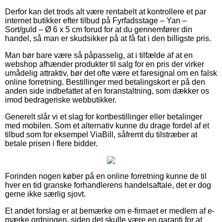
Derfor kan det trods alt være rentabelt at kontrollere et par
internet butikker efter tilbud på Fyrfadsstage – Yan –
Sort/guld – Ø 6 x 5 cm forud for at du gennemfører din
handel, så man er skudsikker på at få fat i den billigste pris.
Man bør bare være så påpasselig, at i tilfælde af at en
webshop afhænder produkter til salg for en pris der virker
umådelig attraktiv, bør det ofte være et faresignal om en falsk
online forretning. Bestillinger med betalingskort er på den
anden side indbefattet af en foranstaltning, som dækker os
imod bedrageriske webbutikker.
Generelt slår vi et slag for kortbestillinger eller betalinger
med mobilen. Som et alternativ kunne du drage fordel af et
tilbud som for eksempel ViaBill, såfremt du tilstræber at
betale prisen i flere bidder.
Forinden nogen køber på en online forretning kunne de til
hver en tid granske forhandlerens handelsaftale, det er dog
gerne ikke særlig sjovt.
Et andet forslag er at bemærke om e-firmaet er medlem af e-
mærke ordningen, siden det skulle være en garanti for at