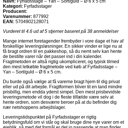
Navn:
Fyrfadsstage – Yan – Sort/guld – Ø 6 x 5 cm
Kategori:
Fyrfadsstager
Producent:
Varenummer:
877992
EAN:
5704902128071
Vurderet til
4.6
ud af 5 stjerner baseret på
38
anmeldelser
Mange internet foretagender frembyder i vore dage et hav af
forskellige leveringsløsninger. En sikker vinder er lige nu at
få bragt ordren til en pakkeshop, så du nemt selv kan hente
de bestilte varer når det passer ind i din kalender.
Fragtmetoden er altså rigtig ukompliceret, og typisk tilmed
den mest letkøbte fragtmetode ved køb af Fyrfadsstage –
Yan – Sort/guld – Ø 6 x 5 cm.
Du burde også vælge at få varerne bragt hjem til dig privat
eller ud på dit arbejde. Fragtformen bliver tit en tand mindre
prisbillig, men endda yderst simpel. Den mest prisbevidste
leveringsmetode vil dog i de fleste tilfælde være selv at
hente ordren, som desværre beroer på at du befinder dig
nær netshoppens arbejdslager.
Leveringstidspunktet på Fyrfadsstager er rigtig
betydningsfuld om vi står og skal bruge dine nye varer om et
øjeblik, så med det formål er det jo passende at man finder