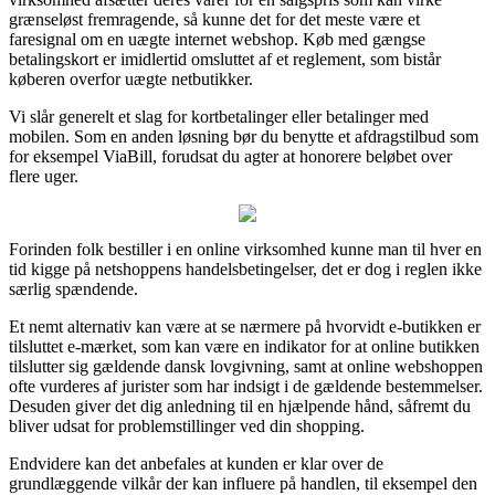
grænseløst fremragende, så kunne det for det meste være et
faresignal om en uægte internet webshop. Køb med gængse
betalingskort er imidlertid omsluttet af et reglement, som bistår
køberen overfor uægte netbutikker.
Vi slår generelt et slag for kortbetalinger eller betalinger med
mobilen. Som en anden løsning bør du benytte et afdragstilbud som
for eksempel ViaBill, forudsat du agter at honorere beløbet over
flere uger.
Forinden folk bestiller i en online virksomhed kunne man til hver en
tid kigge på netshoppens handelsbetingelser, det er dog i reglen ikke
særlig spændende.
Et nemt alternativ kan være at se nærmere på hvorvidt e-butikken er
tilsluttet e-mærket, som kan være en indikator for at online butikken
tilslutter sig gældende dansk lovgivning, samt at online webshoppen
ofte vurderes af jurister som har indsigt i de gældende bestemmelser.
Desuden giver det dig anledning til en hjælpende hånd, såfremt du
bliver udsat for problemstillinger ved din shopping.
Endvidere kan det anbefales at kunden er klar over de
grundlæggende vilkår der kan influere på handlen, til eksempel den