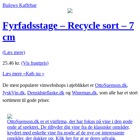
Bulows Kaffebar
Fyrfadsstage – Recycle sort – 7
cm
(Læs mere)
25.46
kr.
(Vis fragtpris)
Læs mere »
Køb nu »
De mest populære vinwebshops i øjeblikket er
OttoSuenson.dk
,
JyskVin.dk
,
Densidsteflaske.dk
og
Wineman.dk
, som alle har et stort
sortiment til gode priser.
OttoSuenson.dk er et vinfirma, der har fokus på vine i den gode
ende af spektret. De tilbyder dig vine fra de klassiske områder,
krydret med enkelte vine fra nogle af de nye og interessante
områder, der dukker op. Klik her for at se deres udvalg.