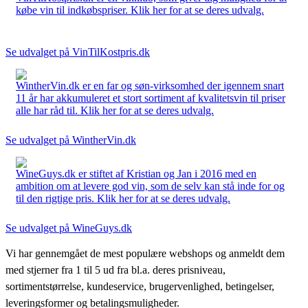
købe vin til indkøbspriser. Klik her for at se deres udvalg.
Se udvalget på VinTilKostpris.dk
WintherVin.dk er en far og søn-virksomhed der igennem snart
11 år har akkumuleret et stort sortiment af kvalitetsvin til priser
alle har råd til. Klik her for at se deres udvalg.
Se udvalget på WintherVin.dk
WineGuys.dk er stiftet af Kristian og Jan i 2016 med en
ambition om at levere god vin, som de selv kan stå inde for og
til den rigtige pris. Klik her for at se deres udvalg.
Se udvalget på WineGuys.dk
Vi har gennemgået de mest populære webshops og anmeldt dem
med stjerner fra 1 til 5 ud fra bl.a. deres prisniveau,
sortimentstørrelse, kundeservice, brugervenlighed, betingelser,
leveringsformer og betalingsmuligheder.