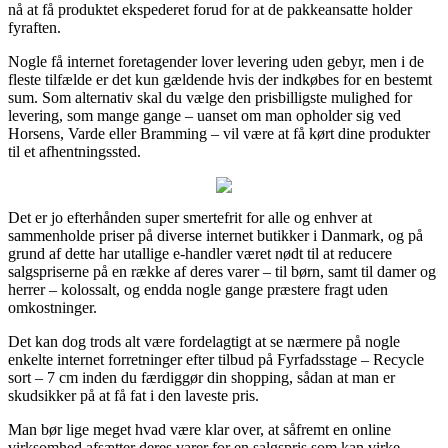
nå at få produktet ekspederet forud for at de pakkeansatte holder
fyraften.
Nogle få internet foretagender lover levering uden gebyr, men i de
fleste tilfælde er det kun gældende hvis der indkøbes for en bestemt
sum. Som alternativ skal du vælge den prisbilligste mulighed for
levering, som mange gange – uanset om man opholder sig ved
Horsens, Varde eller Bramming – vil være at få kørt dine produkter
til et afhentningssted.
Det er jo efterhånden super smertefrit for alle og enhver at
sammenholde priser på diverse internet butikker i Danmark, og på
grund af dette har utallige e-handler været nødt til at reducere
salgspriserne på en række af deres varer – til børn, samt til damer og
herrer – kolossalt, og endda nogle gange præstere fragt uden
omkostninger.
Det kan dog trods alt være fordelagtigt at se nærmere på nogle
enkelte internet forretninger efter tilbud på Fyrfadsstage – Recycle
sort – 7 cm inden du færdiggør din shopping, sådan at man er
skudsikker på at få fat i den laveste pris.
Man bør lige meget hvad være klar over, at såfremt en online
virksomhed afsætter deres varer for en salgspris som kan virke