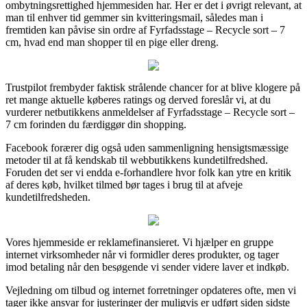
ombytningsrettighed hjemmesiden har. Her er det i øvrigt relevant, at
man til enhver tid gemmer sin kvitteringsmail, således man i
fremtiden kan påvise sin ordre af Fyrfadsstage – Recycle sort – 7
cm, hvad end man shopper til en pige eller dreng.
Trustpilot frembyder faktisk strålende chancer for at blive klogere på
ret mange aktuelle køberes ratings og derved foreslår vi, at du
vurderer netbutikkens anmeldelser af Fyrfadsstage – Recycle sort –
7 cm forinden du færdiggør din shopping.
Facebook forærer dig også uden sammenligning hensigtsmæssige
metoder til at få kendskab til webbutikkens kundetilfredshed.
Foruden det ser vi endda e-forhandlere hvor folk kan ytre en kritik
af deres køb, hvilket tilmed bør tages i brug til at afveje
kundetilfredsheden.
Vores hjemmeside er reklamefinansieret. Vi hjælper en gruppe
internet virksomheder når vi formidler deres produkter, og tager
imod betaling når den besøgende vi sender videre laver et indkøb.
Vejledning om tilbud og internet forretninger opdateres ofte, men vi
tager ikke ansvar for justeringer der muligvis er udført siden sidste