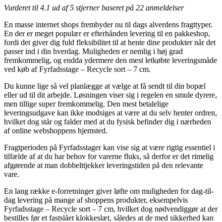
Vurderet til
4.1
ud af 5 stjerner baseret på
22
anmeldelser
En masse internet shops frembyder nu til dags alverdens fragttyper.
En der er meget populær er efterhånden levering til en pakkeshop,
fordi det giver dig fuld fleksibilitet til at hente dine produkter når det
passer ind i din hverdag. Muligheden er nemlig i høj grad
fremkommelig, og endda ydermere den mest letkøbte leveringsmåde
ved køb af Fyrfadsstage – Recycle sort – 7 cm.
Du kunne lige så vel planlægge at vælge at få sendt til din bopæl
eller ud til dit arbejde. Løsningen viser sig i regelen en smule dyrere,
men tillige super fremkommelig. Den mest betalelige
leveringsudgave kan ikke modsiges at være at du selv henter ordren,
hvilket dog står og falder med at du fysisk befinder dig i nærheden
af online webshoppens hjemsted.
Fragtperioden på Fyrfadsstager kan vise sig at være rigtig essentiel i
tilfælde af at du har behov for varerne fluks, så derfor er det rimelig
afgørende at man dobbelttjekker leveringstiden på den relevante
vare.
En lang række e-forretninger giver løfte om muligheden for dag-til-
dag levering på mange af shoppens produkter, eksempelvis
Fyrfadsstage – Recycle sort – 7 cm, hvilket dog nødvendiggør at der
bestilles før et fastslået klokkeslæt, således at de med sikkerhed kan