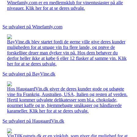
Winefamly.com er en medlemsklub for vinentusiaster på alle
niveauer. Klik her for at se deres udvalg.
Se udvalget på Winefamly.com
BayVine.dk blev startet fordi de gerne ville give deres kunder
muligheden for at smage vin fra flere lande, og prøve de
forskellige druer man dyrker vin på. Hos dem behøver du
derfor heller ikke at købe 6 eller 12 flasker af samme vin. Klik
her for at se deres udvalg.
Se udvalget på BayVine.dk
Hos HaugaardVin.dk giver de deres kunder gode og udsøgte
vine fra Frankrig, Australien, USA, Italien og resten af verden.
Hertil kommer udvalgte delikatesser som bl.a. chokolade,
gourmet kaffe og te, hjemmebagte småkager og håndlavede
karameller. Klik her for at se deres udvalg.
Se udvalget på HaugaardVin.dk
VinTilKostpris.dk er en vinklub, som giver dig mulighed for at